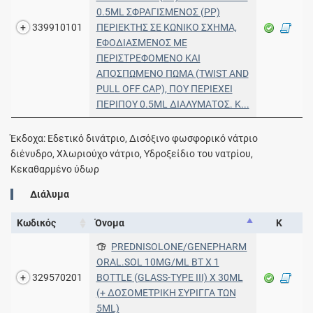
0.5ML ΣΦΡΑΓΙΣΜΕΝΟΣ (PP)
339910101
ΠΕΡΙΕΚΤΗΣ ΣΕ ΚΩΝΙΚΟ ΣΧΗΜΑ,
ΕΦΟΔΙΑΣΜΕΝΟΣ ΜΕ
ΠΕΡΙΣΤΡΕΦΟΜΕΝΟ ΚΑΙ
ΑΠΟΣΠΩΜΕΝΟ ΠΩΜΑ (TWIST AND
PULL OFF CAP), ΠΟΥ ΠΕΡΙΕΧΕΙ
ΠΕΡΙΠΟΥ 0.5ML ΔΙΑΛΥΜΑΤΟΣ. Κ...
Έκδοχα: Εδετικό δινάτριο, Δισόξινο φωσφορικό νάτριο
διένυδρο, Χλωριούχο νάτριο, Υδροξείδιο του νατρίου,
Κεκαθαρμένο ύδωρ
Διάλυμα
Κωδικός
Όνομα
Κ
PREDNISOLONE/GENEPHARM
ORAL.SOL 10MG/ML BT X 1
329570201
BOTTLE (GLASS-TYPE III) X 30ML
(+ ΔΟΣΟΜΕΤΡΙΚΗ ΣΥΡΙΓΓΑ ΤΩΝ
5ML)