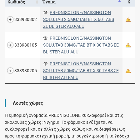
Κωδικός
Όνομα
Κ
PREDNISOLONE/NASSINGTON
333980302
SOLU.TAB 2.5MG/TAB BT X 60 TABS
ΣΕ BLISTER ALU-ALU
PREDNISOLONE/NASSINGTON
333980105
SOLU.TAB 30MG/TAB BT X 30 TABS ΣΕ
BLISTER ALU-ALU
PREDNISOLONE/NASSINGTON
333980205
SOLU.TAB 50MG/TAB BT X 30 TABS ΣΕ
BLISTER ALU-ALU
Λοιπές χώρες
Η εμπορική ονομασία PREDNISOLONE κυκλοφορεί και στις
ακόλουθες χώρες: Νιγηρία. Το φάρμακο ενδέχεται να
κυκλοφορεί και σε άλλες χώρες καθώς και να διαφέρει ως
προς τη φαρμακοτεχνική μορφή, τη συγκέντρωση ή τα έκδοχα