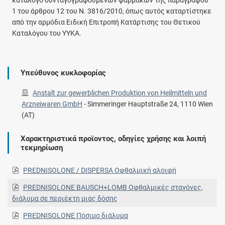
κατάλογο συνταγογραφούμενων φαρμάκων της παραγράφου
1 του άρθρου 12 του Ν. 3816/2010, όπως αυτός καταρτίστηκε
από την αρμόδια Ειδική Επιτροπή Κατάρτισης του Θετικού
Καταλόγου του ΥΥΚΑ.
Υπεύθυνος κυκλοφορίας
Anstalt zur gewerblichen Produktion von Heilmitteln und
Arzneiwaren GmbH
-
Simmeringer Hauptstraße 24, 1110 Wien
(AT)
Χαρακτηριστικά προϊοντος, οδηγίες χρήσης και λοιπή
τεκμηρίωση
PREDNISOLONE / DISPERSA Οφθαλμική αλοιφή
PREDNISOLONE BAUSCH+LOMB Οφθαλμικές σταγόνες,
διάλυμα σε περιέκτη μιας δόσης
PREDNISOLONE Πόσιμο διάλυμα