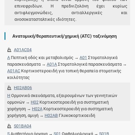
επινεφριδίων. Η πρεδνιζολόνη έχει κυρίως
αντιφλεγμονώδεις, αντιαλλεργικές και
ανοσοκατασταλτικές ιδιότητες.
Ανατομική/θεραπευτική/χημική (ATC) ταξινόμηση
A01AC04
A
Πεπτική οδός και μεταβολισμός →
A01
Στοματολογικά
παρασκευάσματα →
A01A
Στοματολογικά παρασκευάσματα →
A01AC
Κορτικοστεροειδή για τοπική θεραπεία στοματικής
κοιλότητας
H02AB06
H
Ορμονικά σκευάσματα, εξαιρουμένων των γεννητικών
ορμονών →
H02
Κορτικοστεροειδή για συστηματική
χορήγηση →
H02A
Κορτικοστεροειδή για συστηματική
χορήγηση, αμιγή →
H02AB
Γλυκοκορτικοειδή
S01BA04
S
Αισθητήρια όργανα →
S01
Οφθαλμολογικά →
S01B