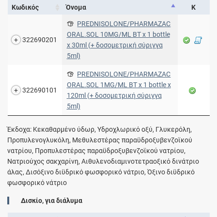
Κωδικός
Όνομα
Κ
PREDNISOLONE/PHARMAZAC
ORAL.SOL 10MG/ML BT x 1 bottle
322690201
x 30ml (+ δοσομετρική σύριγγα
5ml)
PREDNISOLONE/PHARMAZAC
ORAL.SOL 1MG/ML BT x 1 bottle x
322690101
120ml (+ δοσομετρική σύριγγα
5ml)
Έκδοχα: Κεκαθαρμένο ύδωρ, Υδροχλωρικό οξύ, Γλυκερόλη,
Προπυλενογλυκόλη, Μεθυλεστέρας παραϋδροξυβενζοϊκού
νατρίου, Προπυλεστέρας παραϋδροξυβενζοϊκού νατρίου,
Νατριούχος σακχαρίνη, Αιθυλενοδιαμινοτετραοξικό δινάτριο
άλας, Δισόξινο διϋδρικό φωσφορικό νάτριο, Όξινο διϋδρικό
φωσφορικό νάτριο
Δισκίο, για διάλυμα