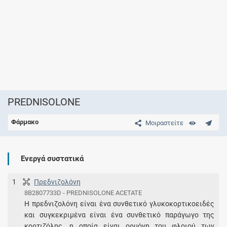
PREDNISOLONE
Φάρμακο
Μοιραστείτε
Ενεργά συστατικά
1
Πρεδνιζολόνη
8B2807733D - PREDNISOLONE ACETATE
Η πρεδνιζολόνη είναι ένα συνθετικό γλυκοκορτικοειδές
και συγκεκριμένα είναι ένα συνθετικό παράγωγο της
κορτιζόλης, η οποία είναι ορμόνη του φλοιού των