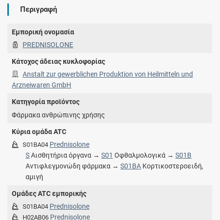
Περιγραφή
Εμπορική ονομασία
PREDNISOLONE
Κάτοχος άδειας κυκλοφορίας
Anstalt zur gewerblichen Produktion von Heilmitteln und
Arzneiwaren GmbH
Κατηγορία προϊόντος
Φάρμακα ανθρώπινης χρήσης
Κύρια ομάδα ATC
Prednisolone
S01BA04
S
Αισθητήρια όργανα →
S01
Οφθαλμολογικά →
S01B
Αντιφλεγμονώδη φάρμακα →
S01BA
Κορτικοστεροειδή,
αμιγή
Ομάδες ATC εμπορικής
Prednisolone
S01BA04
Prednisolone
H02AB06