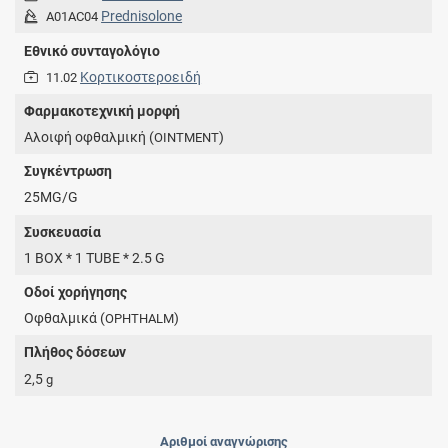
Prednisolone
A01AC04
Εθνικό συνταγολόγιο
Κορτικοστεροειδή
11.02
Φαρμακοτεχνική μορφή
Aλοιφή οφθαλμική (
)
OINTMENT
Συγκέντρωση
25MG/G
Συσκευασία
1 BOX * 1 TUBE * 2.5 G
Οδοί χορήγησης
Οφθαλμικά (
)
OPHTHALM
Πλήθος δόσεων
2,5
g
Αριθμοί αναγνώρισης