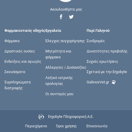
Ακουλουθήστε μας
Φαρμακευτικός οδηγός
Εργαλεία
Περί Γαληνού
Φάρμακα
Έλεγχος συγχορήγησης
Συνδρομές
Δραστικές ουσίες
Μητρότητα και
Δυνατότητες προβολής
φάρμακα
Ενδείξεις και αγωγές
Συχνές ερωτήσεις
Αλλεργίες / Δυσανεξίες
Σκευάσματα
Σχετικά με την Ergobyte
Λεξικό ιατρικής
Συμπληρώματα
GalinosVet.gr
ορολογίας
διατροφής
Οι συνταγές μου
Ergobyte Πληροφορική Α.Ε.
Περιεχόμενα
Όροι χρήσης
Επικοινωνία