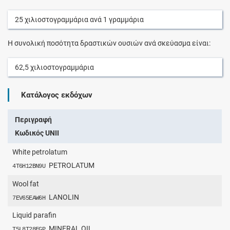
25
χιλιοστογραμμάρια
ανά
1
γραμμάρια
Η συνολική ποσότητα δραστικών ουσιών ανά σκεύασμα είναι:
62,5
χιλιοστογραμμάρια
Κατάλογος εκδόχων
Περιγραφή
Κωδικός UNII
White petrolatum
PETROLATUM
4T6H12BN9U
Wool fat
LANOLIN
7EV65EAW6H
Liquid parafin
MINERAL OIL
T5L8T28FGP