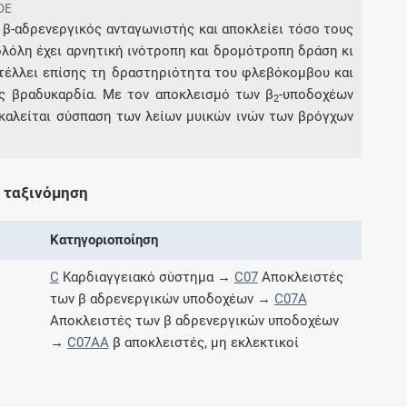
DE
 β-αδρενεργικός ανταγωνιστής και αποκλείει τόσο τους
ολόλη έχει αρνητική ινότροπη και δρομότροπη δράση κι
Συνδρομές
στέλλει επίσης τη δραστηριότητα του φλεβόκομβου και
ς βραδυκαρδία. Με τον αποκλεισμό των β
-υποδοχέων
Μάθετε περισσότερα για τα οφέλη και τις
2
επιπλέον παροχές των συνδρομητικών
καλείται σύσπαση των λείων μυικών ινών των βρόγχων
προγραμμάτων
 ταξινόμηση
Ενδείξεις και αγωγές
Κατηγοριοποίηση
Βρείτε θεραπευτικές ενδείξεις και αγωγές για
C
Καρδιαγγειακό σύστημα →
C07
Αποκλειστές
νόσους, συμπτώματα και ιατρικές πράξεις
των β αδρενεργικών υποδοχέων →
C07A
Αποκλειστές των β αδρενεργικών υποδοχέων
→
C07AA
β αποκλειστές, μη εκλεκτικοί
Γνωρίζατε ότι...