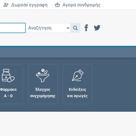
Δωρεάν εγγραφή
Αγορά συνδρομής
Φάρμακα
Έλεγχος
Ενδείξεις
Α - Ω
συγχορήγησης
και αγωγές