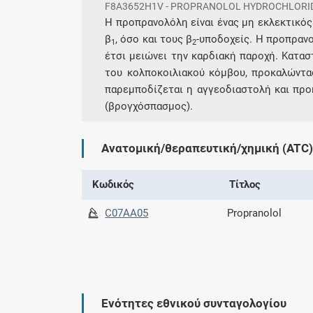
F8A3652H1V - PROPRANOLOL HYDROCHLORI
Η προπρανολόλη είναι ένας μη εκλεκτικός
β
, όσο και τους β
-υποδοχείς. Η προπραν
1
2
έτσι μειώνει την καρδιακή παροχή. Κατα
του κολποκοιλιακού κόμβου, προκαλώντα
παρεμποδίζεται η αγγεοδιαστολή και προ
(βρογχόσπασμος).
Ανατομική/θεραπευτική/χημική (ATC)
Κωδικός
Τίτλος
C07AA05
Propranolol
Ενότητες εθνικού συνταγολογίου