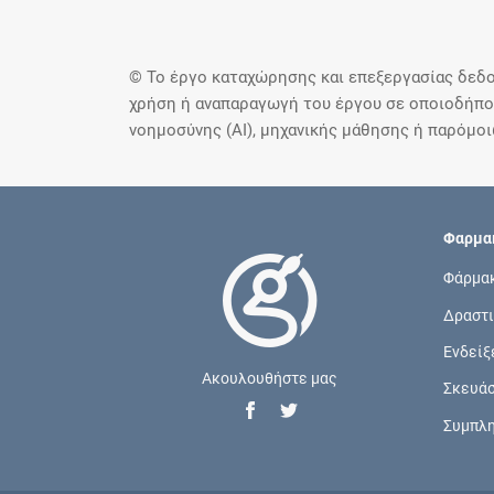
© Το έργο καταχώρησης και επεξεργασίας δεδο
χρήση ή αναπαραγωγή του έργου σε οποιοδήποτ
νοημοσύνης (AI), μηχανικής μάθησης ή παρόμο
Φαρμακ
Φάρμα
Δραστι
Ενδείξ
Ακουλουθήστε μας
Σκευά
Συμπλ