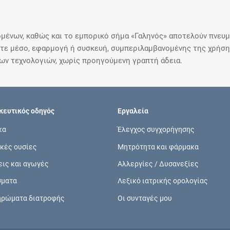
μένων, καθώς και το εμπορικό σήμα «Γαληνός» αποτελούν πνευμα
ε μέσο, εφαρμογή ή συσκευή, συμπεριλαμβανομένης της χρήσης
ιων τεχνολογιών, χωρίς προηγούμενη γραπτή άδεια.
ευτικός οδηγός
Εργαλεία
κα
Έλεγχος συγχορήγησης
κές ουσίες
Μητρότητα και φάρμακα
εις και αγωγές
Αλλεργίες / Δυσανεξίες
σματα
Λεξικό ιατρικής ορολογίας
ηρώματα διατροφής
Οι συνταγές μου