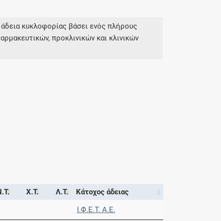
 άδεια κυκλοφορίας βάσει ενός πλήρους
αρμακευτικών, προκλινικών και κλινικών
.Τ.
Χ.Τ.
Λ.Τ.
Κάτοχος άδειας
Ι.Φ.Ε.Τ. A.E.