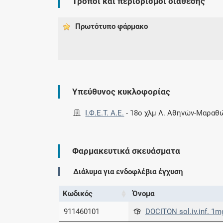
Τρόποι και περιορισμοί διάθεσης
Πρωτότυπο φάρμακo
Υπεύθυνος κυκλοφορίας
Ι.Φ.Ε.Τ. A.E.
-
18ο χλμ Λ. Αθηνών-Μαραθ
Φαρμακευτικά σκευάσματα
Διάλυμα για ενδοφλέβια έγχυση
Κωδικός
Όνομα
911460101
DOCITON sol.iv.inf. 1