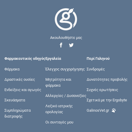
Ακουλουθήστε μας
Φαρμακευτικός οδηγός
Εργαλεία
Περί Γαληνού
Φάρμακα
Έλεγχος συγχορήγησης
Συνδρομές
Δραστικές ουσίες
Μητρότητα και
Δυνατότητες προβολής
φάρμακα
Ενδείξεις και αγωγές
Συχνές ερωτήσεις
Αλλεργίες / Δυσανεξίες
Σκευάσματα
Σχετικά με την Ergobyte
Λεξικό ιατρικής
Συμπληρώματα
GalinosVet.gr
ορολογίας
διατροφής
Οι συνταγές μου