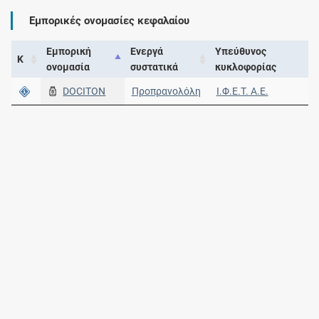
Εμπορικές ονομασίες κεφαλαίου
Εμπορική
Ενεργά
Υπεύθυνος
Κ
ονομασία
συστατικά
κυκλοφορίας
DOCITON
Προπρανολόλη
Ι.Φ.Ε.Τ. A.E.