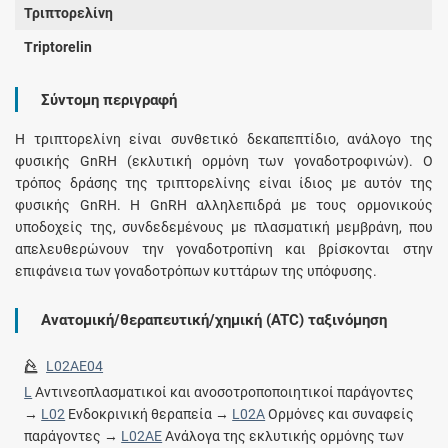
Τριπτορελίνη
Triptorelin
Σύντομη περιγραφή
Η τριπτορελίνη είναι συνθετικό δεκαπεπτίδιο, ανάλογο της
φυσικής GnRH (εκλυτική ορμόνη των γοναδοτροφινών). Ο
τρόπος δράσης της τριπτορελίνης είναι ίδιος με αυτόν της
φυσικής GnRH. Η GnRH αλληλεπιδρά με τους ορμονικούς
υποδοχείς της, συνδεδεμένους με πλασματική μεμβράνη, που
απελευθερώνουν την γοναδοτροπίνη και βρίσκονται στην
επιφάνεια των γοναδοτρόπων κυττάρων της υπόφυσης.
Ανατομική/θεραπευτική/χημική (ATC) ταξινόμηση
L02AE04
L
Αντινεοπλασματικοί και ανοσοτροποποιητικοί παράγοντες
→
L02
Ενδοκρινική θεραπεία →
L02A
Ορμόνες και συναφείς
παράγοντες →
L02AE
Ανάλογα της εκλυτικής ορμόνης των