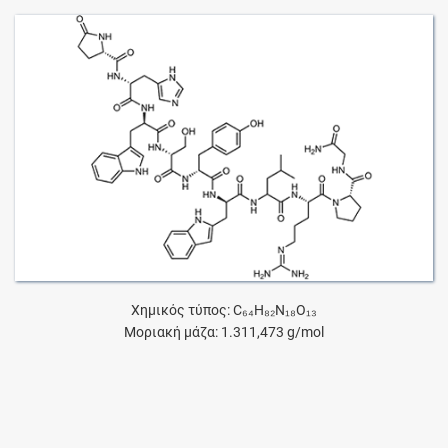
Χημικός τύπος: C₆₄H₈₂N₁₈O₁₃
Μοριακή μάζα: 1.311,473 g/mol