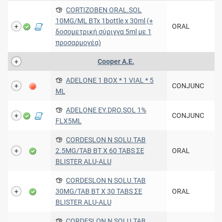
CORTIZOBEN ORAL.SOL
10MG/ML BTx 1bottle x 30ml (+
ORAL
δοσομετρική σύριγγα 5ml με 1
προσαρμογέα)
Cooper Α.Ε.
ADELONE 1 BOX * 1 VIAL * 5
CONJUNC
ML
ADELONE EY.DRO.SOL 1%
CONJUNC
FLX5ML
CORDESLON N SOLU.TAB
2.5MG/TAB BT X 60 TABS ΣΕ
ORAL
BLISTER ALU-ALU
CORDESLON N SOLU.TAB
30MG/TAB BT X 30 TABS ΣΕ
ORAL
BLISTER ALU-ALU
CORDESLON N SOLU.TAB