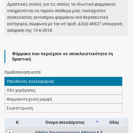
Δραστικές ουσίες για τις οποίες τα ιδιωτικά φαρμακεία
υποχρεούνται να τηρούν απόθεμα μίας τουλάχιστον
συσκευασίας γεvοσήμοu φαρμάκου ανά θεραπευτική
κατηγορία, σύμφωνα με την υπ' αριθ. Δ3(α) 46627 υπουργική
απόφαση της 15-6-2018.
Φάρμακα που περιέχουν σε αποκλειστικότητα τη
δραστική
Ομαδοποίηση κατά:
Υπεύθυνος κυκλοφορίας
Οδό χορήγησης
Φαρμακοτεχνική μορφή
Συγκέντρωση
Κ
Όνομα σκευάσματος
Οδός
Adelco Χρωματουργεία Αθηνών Α.Ε.