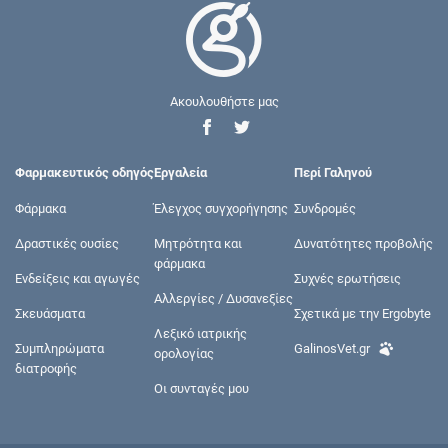
Ακουλουθήστε μας
Φαρμακευτικός οδηγός
Εργαλεία
Περί Γαληνού
Φάρμακα
Έλεγχος συγχορήγησης
Συνδρομές
Δραστικές ουσίες
Μητρότητα και
Δυνατότητες προβολής
φάρμακα
Ενδείξεις και αγωγές
Συχνές ερωτήσεις
Αλλεργίες / Δυσανεξίες
Σκευάσματα
Σχετικά με την Ergobyte
Λεξικό ιατρικής
Συμπληρώματα
GalinosVet.gr
ορολογίας
διατροφής
Οι συνταγές μου