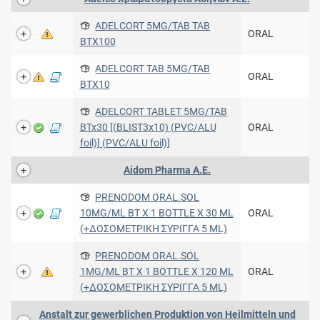
ADELCORT 5MG/TAB TAB
ORAL
ΒΤΧ100
ADELCORT TAB 5MG/TAB
ORAL
ΒΤΧ10
ADELCORT TABLET 5MG/TAB
BTx30 [(BLIST3x10) (PVC/ALU
ORAL
foil)] (PVC/ALU foil)]
Aidom Pharma Α.Ε.
PRENODOM ORAL.SOL
10MG/ML BT X 1 BOTTLE X 30 ML
ORAL
(+ΔΟΣΟΜΕΤΡΙΚΗ ΣΥΡΙΓΓΑ 5 ML)
PRENODOM ORAL.SOL
1MG/ML BT X 1 BOTTLE X 120 ML
ORAL
(+ΔΟΣΟΜΕΤΡΙΚΗ ΣΥΡΙΓΓΑ 5 ML)
Anstalt zur gewerblichen Produktion von Heilmitteln und