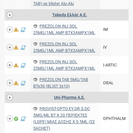
TAB) σε blister Alu-Alu
Takeda Ελλάς Α.Ε.
PREZOLON INJ.SOL
IM
25MG/1ML AMP BTX3AMPX1ML
PREZOLON INJ.SOL
IV
25MG/1ML AMP BTX3AMPX1ML
PREZOLON INJ.SOL
I-ARTIC
25MG/1ML AMP BTX3AMPX1ML
PREZOLON TAB 5MG/TAB
ORAL
BTx30 (BLIST 3x10)
Uni-Pharma Α.Ε.
PROVIST-OPTO EY.DR.S.DC
5MG/ML BT X 20 ΠΕΡΙΕΚΤΕΣ
OPHTHALM
(LDPE) ΜΙΑΣ ΔΟΣΗΣ Χ 0.5ML (ΣΕ
SACHET)