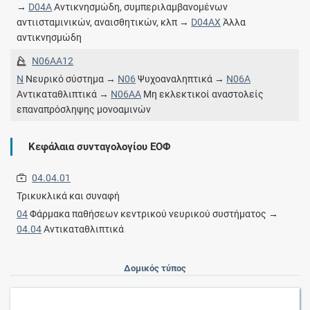
→
D04A
Αντικνησμώδη, συμπεριλαμβανομένων
αντιισταμινικών, αναισθητικών, κλπ →
D04AX
Άλλα
αντικνησμώδη
N06AA12
N
Νευρικό σύστημα →
N06
Ψυχοαναληπτικά →
N06A
Αντικαταθλιπτικά →
N06AA
Μη εκλεκτικοί αναστολείς
επαναπρόσληψης μονοαμινών
Κεφάλαια συνταγολογίου ΕΟΦ
04.04.01
Τρικυκλικά και συναφή
04
Φάρμακα παθήσεων κεντρικού νευρικού συστήματος →
04.04
Αντικαταθλιπτικά
Δομικός τύπος