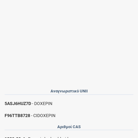
Αναγνωριστικό UNII
5ASJ6HUZ7D
- DOXEPIN
F96TTB8728
- CIDOXEPIN
Αριθμοί CAS