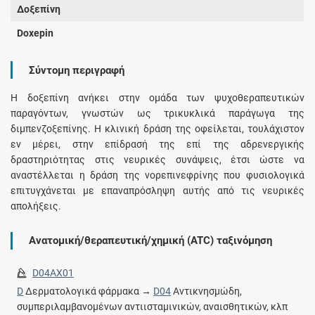
Δοξεπίνη
Doxepin
Σύντομη περιγραφή
Η δοξεπίνη ανήκει στην ομάδα των ψυχοθεραπευτικών
παραγόντων, γνωστών ως τρικυκλικά παράγωγα της
διμπενζοξεπίνης. Η κλινική δράση της οφείλεται, τουλάχιστον
εν μέρει, στην επίδρασή της επί της αδρενεργικής
δραστηριότητας στις νευρικές συνάψεις, έτσι ώστε να
αναστέλλεται η δράση της νορεπινεφρίνης που φυσιολογικά
επιτυγχάνεται με επαναπρόσληψη αυτής από τις νευρικές
απολήξεις.
Ανατομική/θεραπευτική/χημική (ATC) ταξινόμηση
D04AX01
D
Δερματολογικά φάρμακα →
D04
Αντικνησμώδη,
συμπεριλαμβανομένων αντιισταμινικών, αναισθητικών, κλπ