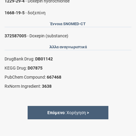
1229-29-4
- Doxepin hydrochloride
1668-19-5
- δοξεπίνη
Έννοια SNOMED-CT
372587005
- Doxepin (substance)
Άλλα αναγνωριστικά
DrugBank Drug:
DB01142
KEGG Drug:
D07875
PubChem Compound:
667468
RxNorm Ingredient:
3638
Επόμενο
: Χορήγηση
>