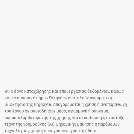
© Το έργο καταχώρησης και επεξεργασίας δεδομένων, καθώς
και το εμπορικό σήμα «Γαληνός» αποτελούν πνευματική
ιδιοκτησία της Ergobyte. Απαγορεύεται η χρήση ή αναπαραγωγή
του έργου σε οποιοδήποτε μέσο, εφαρμογή ή συσκευή,
συμπεριλαμβανομένης της χρήσης για εκπαίδευση ή ανάπτυξη
τεχνητής νοημοσύνης (AI), μηχανικής μάθησης ή παρόμοιων
τεχνολογιών, χωρίς προηγούμενη γραπτή άδεια.