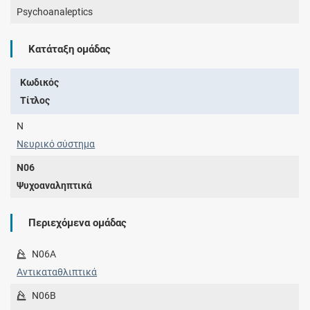
Psychoanaleptics
Κατάταξη ομάδας
Κωδικός
Τίτλος
N
Νευρικό σύστημα
N06
Ψυχοαναληπτικά
Περιεχόμενα ομάδας
N06A
Αντικαταθλιπτικά
N06B