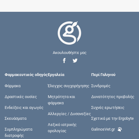
Ακουλουθήστε μας
Φαρμακευτικός οδηγός
Εργαλεία
Περί Γαληνού
Φάρμακα
Έλεγχος συγχορήγησης
Συνδρομές
Δραστικές ουσίες
Μητρότητα και
Δυνατότητες προβολής
φάρμακα
Ενδείξεις και αγωγές
Συχνές ερωτήσεις
Αλλεργίες / Δυσανεξίες
Σκευάσματα
Σχετικά με την Ergobyte
Λεξικό ιατρικής
Συμπληρώματα
GalinosVet.gr
ορολογίας
διατροφής