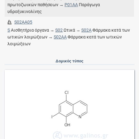
πρωτοζωικών παθήσεων →
P01AA
Παράγωγα
υδροξυκινολίνης
S02AA05
S
Αισθητήρια όργανα →
S02
Ωτικά →
S02A
Φάρμακα κατά των
ωτικών λοιμώξεων →
S02AA
Φάρμακα κατά των ωτικών
λοιμώξεων
Δομικός τύπος