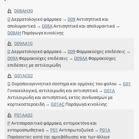
D08AH30
D
Δερματολογικά φάρμακα →
D08
Αντισηπτικά και
απολυμαντικά →
D08A
Αντισηπτικά και απολυμαντικά →
D08AH
Παράγωγα κινολίνης
D09AA10
D
Δερματολογικά φάρμακα →
D09
Φαρμακούχες επιδέσεις →
D09A
Φαρμακούχες επιδέσεις →
D09AA
Φαρμακούχες
επιδέσεις με αντιλοιμώδη
G01AC02
G
Ουροποιογεννητικό σύστημα και ορμόνες του φύλου →
G01
Γυναικολογικά, αντιλοιμώδη και αντισηπτικά →
G01A
Αντιλοιμώδη και αντισηπτικά, εκτός συνδυασμών με
κορτικοστεροειδή →
G01AC
Παράγωγα κινολίνης
P01AA02
P
Αντιπαρασιτικά φάρμακα, εντομοκτόνα και
εντομοαπωθητικά →
P01
Αντιπρωτοζωϊκά →
P01A
Παράγοντες κατά της αμοιβάδωσης και των άλλων