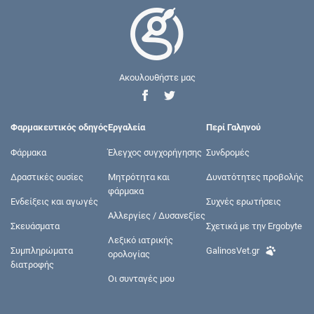
Ακουλουθήστε μας
Φαρμακευτικός οδηγός
Εργαλεία
Περί Γαληνού
Φάρμακα
Έλεγχος συγχορήγησης
Συνδρομές
Δραστικές ουσίες
Μητρότητα και
Δυνατότητες προβολής
φάρμακα
Ενδείξεις και αγωγές
Συχνές ερωτήσεις
Αλλεργίες / Δυσανεξίες
Σκευάσματα
Σχετικά με την Ergobyte
Λεξικό ιατρικής
Συμπληρώματα
GalinosVet.gr
ορολογίας
διατροφής
Οι συνταγές μου