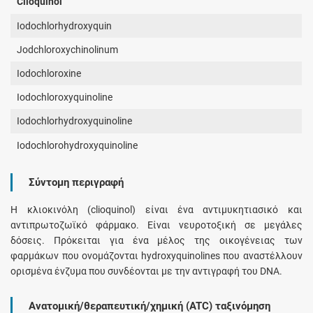
Clioquinol
Iodochlorhydroxyquin
Jodchloroxychinolinum
Iodochloroxine
Iodochloroxyquinoline
Iodochlorhydroxyquinoline
Iodochlorohydroxyquinoline
Σύντομη περιγραφή
Η κλιοκινόλη (clioquinol) είναι ένα αντιμυκητιασικό και
αντιπρωτοζωϊκό φάρμακο. Είναι νευροτοξική σε μεγάλες
δόσεις. Πρόκειται για ένα μέλος της οικογένειας των
φαρμάκων που ονομάζονται hydroxyquinolines που αναστέλλουν
ορισμένα ένζυμα που συνδέονται με την αντιγραφή του DNA.
Ανατομική/θεραπευτική/χημική (ATC) ταξινόμηση