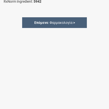
RxNorm Ingredient:
5942
Επόμενο
: Φαρμακολογία
>