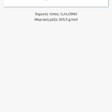
Χημικός τύπος: C₉H₅ClINO
Μοριακή μάζα: 305,5 g/mol