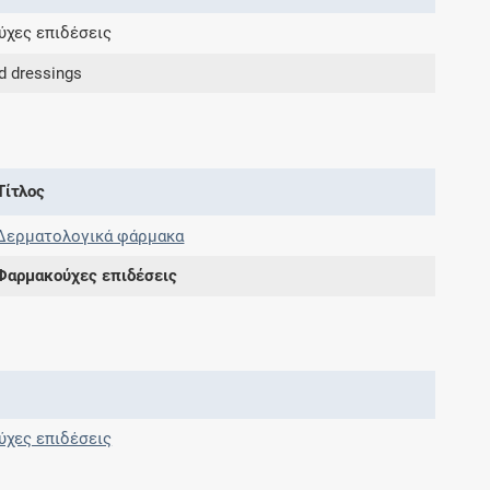
χες επιδέσεις
Συνδρομές
d dressings
Μάθετε περισσότερα για τα οφέλη και τις
επιπλέον παροχές των συνδρομητικών
προγραμμάτων
Τίτλος
Δερματολογικά φάρμακα
Φαρμακούχες επιδέσεις
Ενδείξεις και αγωγές
Βρείτε θεραπευτικές ενδείξεις και αγωγές για
νόσους, συμπτώματα και ιατρικές πράξεις
χες επιδέσεις
Γνωρίζατε ότι...