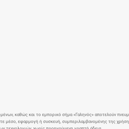
Μοιραζόμαστε μαζί σας γεγονότα της
πορείας του Galinos.gr από το 2011 μέχρι
σήμερα
μένων, καθώς και το εμπορικό σήμα «Γαληνός» αποτελούν πνευμα
ε μέσο, εφαρμογή ή συσκευή, συμπεριλαμβανομένης της χρήσης
ιων τεχνολογιών, χωρίς προηγούμενη γραπτή άδεια.