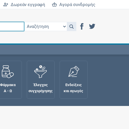
Δωρεάν εγγραφή
Αγορά συνδρομής
Φάρμακα
Έλεγχος
Ενδείξεις
Α - Ω
συγχορήγησης
και αγωγές