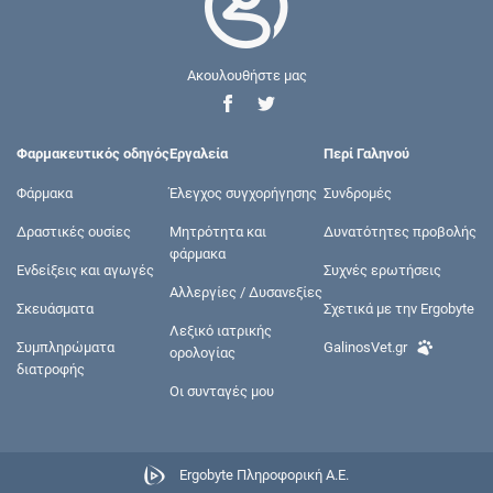
Ακουλουθήστε μας
Φαρμακευτικός οδηγός
Εργαλεία
Περί Γαληνού
Φάρμακα
Έλεγχος συγχορήγησης
Συνδρομές
Δραστικές ουσίες
Μητρότητα και
Δυνατότητες προβολής
φάρμακα
Ενδείξεις και αγωγές
Συχνές ερωτήσεις
Αλλεργίες / Δυσανεξίες
Σκευάσματα
Σχετικά με την Ergobyte
Λεξικό ιατρικής
Συμπληρώματα
GalinosVet.gr
ορολογίας
διατροφής
Οι συνταγές μου
Ergobyte Πληροφορική Α.Ε.