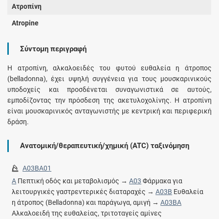
Ατροπίνη
Atropine
Σύντομη περιγραφή
Η ατροπίνη, αλκαλοειδές του φυτού ευθαλεία η άτροπος
(belladonna), έχει υψηλή συγγένεια για τους μουσκαρινικούς
υποδοχείς και προσδένεται συναγωνιστικά σε αυτούς,
εμποδίζοντας την πρόσδεση της ακετυλοχολίνης. Η ατροπίνη
είναι μουσκαρινικός ανταγωνιστής με κεντρική και περιφερική
δράση.
Ανατομική/θεραπευτική/χημική (ATC) ταξινόμηση
A03BA01
A
Πεπτική οδός και μεταβολισμός →
A03
Φάρμακα για
λειτουργικές γαστρεντερικές διαταραχές →
A03B
Ευθαλεία
η άτροπος (Belladonna) και παράγωγα, αμιγή →
A03BA
Αλκαλοειδή της ευθαλείας, τριτοταγείς αμίνες