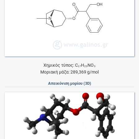
Χημικός τύπος: C₁₇H₂₃NO₃
Μοριακή μάζα: 289,369 g/mol
Απεικόνιση μορίου (3D)