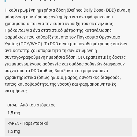
H καθιερωμένη ημερήσια δόση (Defined Daily Dose - DDD) είναι η
μέση δόση συντήρησης ανά ημέρα για ένα φάρμακο που
χρησιμοποιείται για την κύρια ένδειξη του σε ενήλικες.
Πρόκειται για ένα στατιστικό μέτρο της κατανάλωσης
φαρμάκων, που καθορίζεται από τον Παγκόσμιο Οργανισμό
Υγείας (ΠΟΥ/WHO). Το DDD είναι μια μονάδα μέτρησης και δεν
αντικατοπτρίζει απαραίτητα τη συνιστώμενη ή
συνταγογραφούμενη ημερήσια δόση. Οι θεραπευτικές δόσεις
για μεμονωμένους ασθενείς και ομάδες ασθενών διαφέρουν
συχνά από το DDD καθώς βασίζονται σε μεμονωμένα
χαρακτηριστικά (όπως ηλικία, βάρος, εθνοτικές διαφορές,
τύπος και σοβαρότητα της νόσου) και φαρμακοκινητικές
εκτιμήσεις.
- Από του στόματος
ORAL
1,5 mg
- Παρεντερικά
PAREN
1,5 mg