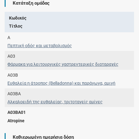
Κατάταξη ομάδας
Κωδικός
Τίτλος
A
Πεπτική οδός και μεταβολισμός
A03
Φάρμακα για λειτουργικές γαστρεντερικές διαταραχές
A03B
Ευθαλεία η άτροπος (Belladonna) και παράγωγα, αμιγή
A03BA
Αλκαλοειδή της ευθαλείας, τριτοταγείς αμίνες
A03BA01
Atropine
Καθιερωμένη ημερήσια δόση