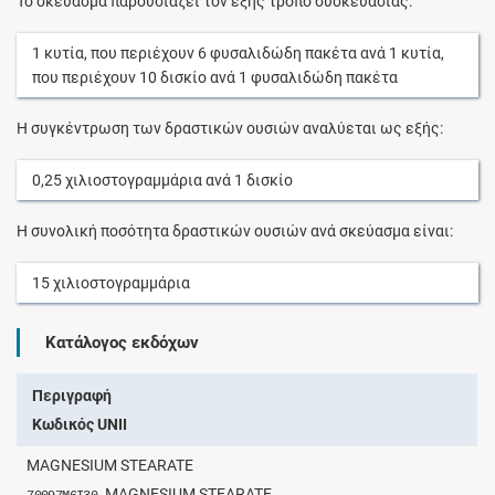
Το σκεύασμα παρουσιάζει τον εξής τρόπο συσκευασίας:
1
κυτία
, που περιέχουν
6
φυσαλιδώδη πακέτα
ανά
1
κυτία
,
που περιέχουν
10
δισκίο
ανά
1
φυσαλιδώδη πακέτα
Η συγκέντρωση των δραστικών ουσιών αναλύεται ως εξής:
0,25
χιλιοστογραμμάρια
ανά
1
δισκίο
Η συνολική ποσότητα δραστικών ουσιών ανά σκεύασμα είναι:
15
χιλιοστογραμμάρια
Κατάλογος εκδόχων
Περιγραφή
Κωδικός UNII
MAGNESIUM STEARATE
MAGNESIUM STEARATE