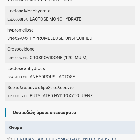
70097M6I30
Lactose Monohydrate
LACTOSE MONOHYDRATE
EWQ57Q8I5X
hypromellose
HYPROMELLOSE, UNSPECIFIED
3NXW29V3WO
Crospovidone
CROSPOVIDONE (120 .MU.M)
68401960MK
Lactose anhydrous
ANHYDROUS LACTOSE
3SY5LH9PMK
βουτυλιωμένο υδροξυτολουένιο
BUTYLATED HYDROXYTOLUENE
1P9D0Z171K
Ουσιωδώς όμοια σκευάσματα
Όνομα
CERTICAN TABLET 0,25MG/TAB BTx60 (BLIST.6x10)