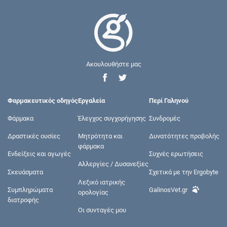
Ακουλουθήστε μας
Φαρμακευτικός οδηγός
Εργαλεία
Περί Γαληνού
Φάρμακα
Έλεγχος συγχορήγησης
Συνδρομές
Δραστικές ουσίες
Μητρότητα και
Δυνατότητες προβολής
φάρμακα
Ενδείξεις και αγωγές
Συχνές ερωτήσεις
Αλλεργίες / Δυσανεξίες
Σκευάσματα
Σχετικά με την Ergobyte
Λεξικό ιατρικής
Συμπληρώματα
GalinosVet.gr
ορολογίας
διατροφής
Οι συνταγές μου