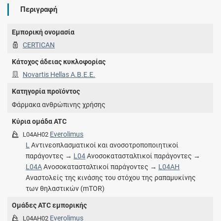
Περιγραφή
Εμπορική ονομασία
CERTICAN
Κάτοχος άδειας κυκλοφορίας
Novartis Hellas A.Β.Ε.Ε.
Κατηγορία προϊόντος
Φάρμακα ανθρώπινης χρήσης
Κύρια ομάδα ATC
Everolimus
L04AH02
L
Αντινεοπλασματικοί και ανοσοτροποποιητικοί
παράγοντες →
L04
Ανοσοκατασταλτικοί παράγοντες →
L04A
Ανοσοκατασταλτικοί παράγοντες →
L04AH
Αναστολείς της κινάσης του στόχου της ραπαμυκίνης
των θηλαστικών (mTOR)
Ομάδες ATC εμπορικής
Everolimus
L04AH02