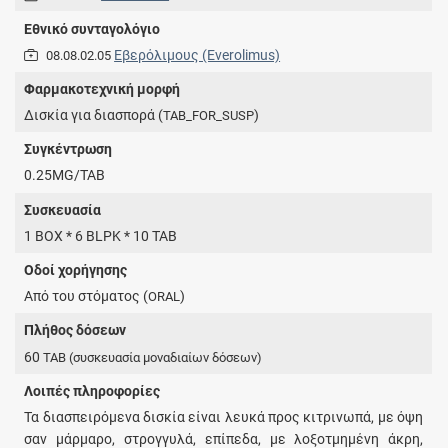
Εθνικό συνταγολόγιο
Εβερόλιμους (Everolimus)
08.08.02.05
Φαρμακοτεχνική μορφή
Δισκία για διασπορά (
)
TAB_FOR_SUSP
Συγκέντρωση
0.25MG/TAB
Συσκευασία
1 BOX * 6 BLPK * 10 TAB
Οδοί χορήγησης
Από του στόματος (
)
ORAL
Πλήθος δόσεων
60
TAB
(συσκευασία μοναδιαίων δόσεων)
Λοιπές πληροφορίες
Τα διασπειρόμενα δισκία είναι λευκά προς κιτρινωπά, με όψη
σαν μάρμαρο, στρογγυλά, επίπεδα, με λοξοτμημένη άκρη,