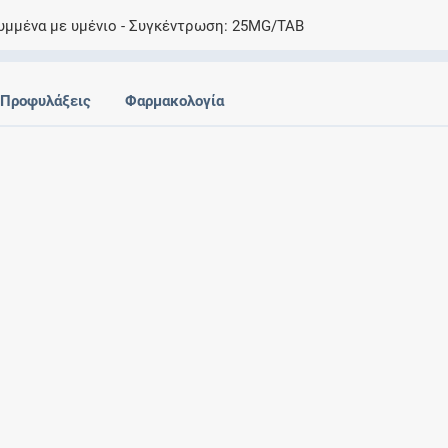
Ελέγξτε την αγωγή σας για αντενδείξεις και
υμμένα με υμένιο
Συγκέντρωση
25MG/TAB
αλληλεπιδράσεις μεταξύ των φαρμάκων
Προφυλάξεις
Φαρμακολογία
Οι συνταγές μου
Αποθηκεύστε τις συνταγές σας και
μοιραστείτε τις εύκολα και με ασφάλεια
Μητρότητα και φάρμακα
Ενημερωθείτε για την ασφάλεια χορήγησης
ενός φαρμάκου κατά τη διάρκεια της
εγκυμοσύνης ή του θηλασμού