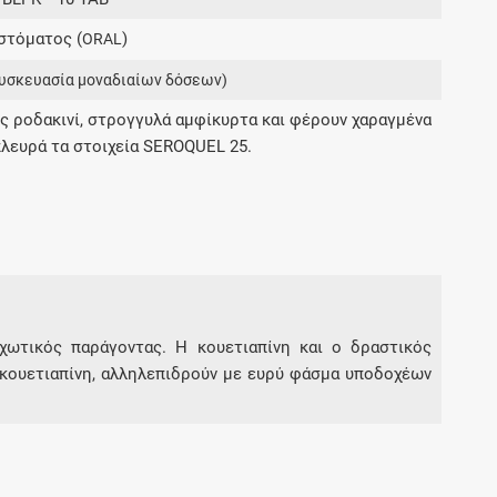
Μοιραζόμαστε μαζί σας γεγονότα της
στόματος (
)
ORAL
πορείας του Galinos.gr από το 2011 μέχρι
σήμερα
υσκευασία μοναδιαίων δόσεων)
 ροδακινί, στρογγυλά αμφίκυρτα και φέρουν χαραγμένα
πλευρά τα στοιχεία SEROQUEL 25.
υχωτικός παράγοντας. Η κουετιαπίνη και ο δραστικός
κουετιαπίνη, αλληλεπιδρούν με ευρύ φάσμα υποδοχέων