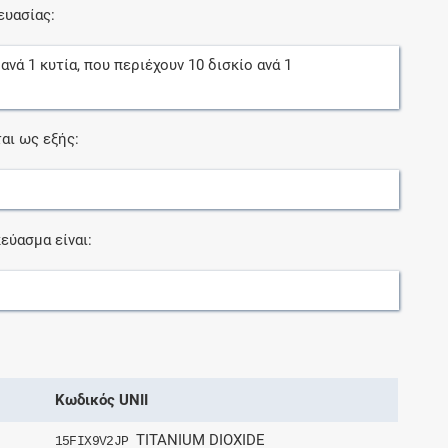
ευασίας:
ανά
1
κυτία
, που περιέχουν
10
δισκίο
ανά
1
αι ως εξής:
εύασμα είναι:
Κωδικός UNII
TITANIUM DIOXIDE
15FIX9V2JP