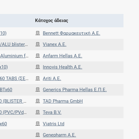
Κάτοχος άδειας
10)
Bennett Φαρμακευτική A.E.
VC/ALU blisters)
Vianex A.E.
foil blisters)
Anfarm Hellas Α.Ε.
x10)
Innovis Health Α.Ε.
BLISTER PVC/AL)
Ariti Α.Ε.
BTx60
Generics Pharma Hellas Ε.Π.Ε.
BLISTER PVC/AL)
TAD Pharma GmbH
(PVC/PVdC-ALU)
Teva B.V.
x60
Viatris Ltd
Genepharm Α.Ε.