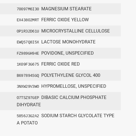
MAGNESIUM STEARATE
70097M6I30
FERRIC OXIDE YELLOW
EX438O2MRT
MICROCRYSTALLINE CELLULOSE
OP1R32D61U
LACTOSE MONOHYDRATE
EWQ57Q8I5X
POVIDONE, UNSPECIFIED
FZ989GH94E
FERRIC OXIDE RED
1K09F3G675
POLYETHYLENE GLYCOL 400
B697894SGQ
HYPROMELLOSE, UNSPECIFIED
3NXW29V3WO
DIBASIC CALCIUM PHOSPHATE
O7TSZ97GEP
DIHYDRATE
SODIUM STARCH GLYCOLATE TYPE
5856J3G2A2
A POTATO