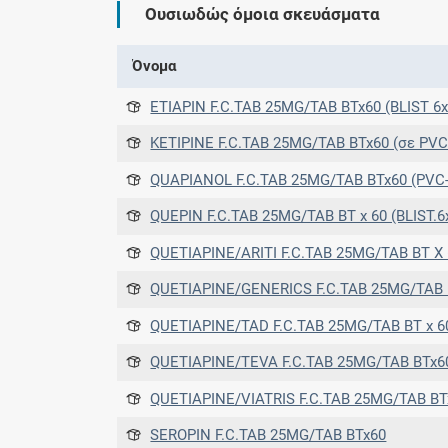
Ουσιωδώς όμοια σκευάσματα
Όνομα
ETIAPIN F.C.TAB 25MG/TAB BTx60 (BLIST 6x
KETIPINE F.C.TAB 25MG/TAB BTx60 (σε PVC/ALU blisters) (σε P
QUAPIANOL F.C.TAB 25MG/TAB BTx60 (PVC-Aluminium 
QUEPIN F.C.TAB 25MG/TAB BT x 60 (BLIST.6
QUETIAPINE/ARITI F.C.TAB 25MG/TAB BT X 60 TABS (ΣΕ 
QUETIAPINE/GENERICS F.C.TAB 25MG/TAB 
QUETIAPINE/TAD F.C.TAB 25MG/TAB BT x 60 (BLISTER PVC/AL) (
QUETIAPINE/TEVA F.C.TAB 25MG/TAB BTx60 (PVC/PVdC-ALU) 
QUETIAPINE/VIATRIS F.C.TAB 25MG/TAB BT
SEROPIN F.C.TAB 25MG/TAB BTx60