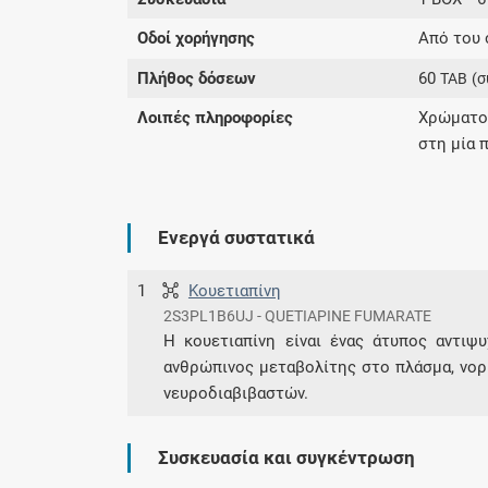
Οδοί χορήγησης
Από του 
Πλήθος δόσεων
60
TAB
(σ
Λοιπές πληροφορίες
Χρώματος
στη μία 
Ενεργά συστατικά
1
Κουετιαπίνη
2S3PL1B6UJ - QUETIAPINE FUMARATE
Η κουετιαπίνη είναι ένας άτυπος αντιψ
ανθρώπινος μεταβολίτης στο πλάσμα, νορ
νευροδιαβιβαστών.
Συσκευασία και συγκέντρωση