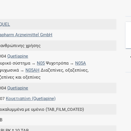
Συνδρομές
QUEL
Μάθετε περισσότερα για τα οφέλη και τις
apharm Arzneimittel GmbH
επιπλέον παροχές των συνδρομητικών
προγραμμάτων
 ανθρώπινης χρήσης
Quetiapine
H04
υρικό σύστημα →
N05
Ψυχοτρόπα →
N05A
ιψυχωσικά →
N05AH
Διαζεπίνες, οξαζεπίνες,
Ενδείξεις και αγωγές
ζεπίνες και οξεπίνες
Βρείτε θεραπευτικές ενδείξεις και αγωγές για
Quetiapine
H04
νόσους, συμπτώματα και ιατρικές πράξεις
Κουετιαπίνη (Quetiapine)
.07
πικαλυμμένα με υμένιο (
)
TAB_FILM_COATED
B
Γνωρίζατε ότι...
 BLPK * 10 TAB