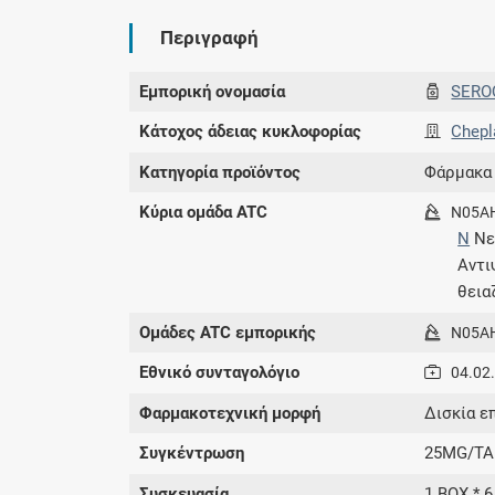
Περιγραφή
Εμπορική ονομασία
SERO
Κάτοχος άδειας κυκλοφορίας
Chepl
Κατηγορία προϊόντος
Φάρμακα
Κύρια ομάδα ATC
N05A
N
Νε
Αντ
θεια
Ομάδες ATC εμπορικής
N05A
Εθνικό συνταγολόγιο
04.02
Φαρμακοτεχνική μορφή
Δισκία ε
Συγκέντρωση
25MG/TA
Συσκευασία
1 BOX * 6