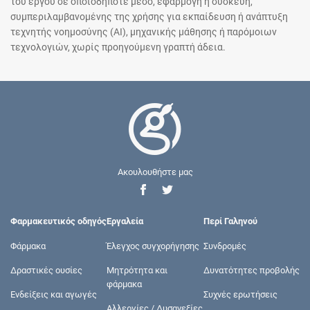
του έργου σε οποιοδήποτε μέσο, εφαρμογή ή συσκευή,
συμπεριλαμβανομένης της χρήσης για εκπαίδευση ή ανάπτυξη
τεχνητής νοημοσύνης (AI), μηχανικής μάθησης ή παρόμοιων
τεχνολογιών, χωρίς προηγούμενη γραπτή άδεια.
Ακουλουθήστε μας
Φαρμακευτικός οδηγός
Εργαλεία
Περί Γαληνού
Φάρμακα
Έλεγχος συγχορήγησης
Συνδρομές
Δραστικές ουσίες
Μητρότητα και
Δυνατότητες προβολής
φάρμακα
Ενδείξεις και αγωγές
Συχνές ερωτήσεις
Αλλεργίες / Δυσανεξίες