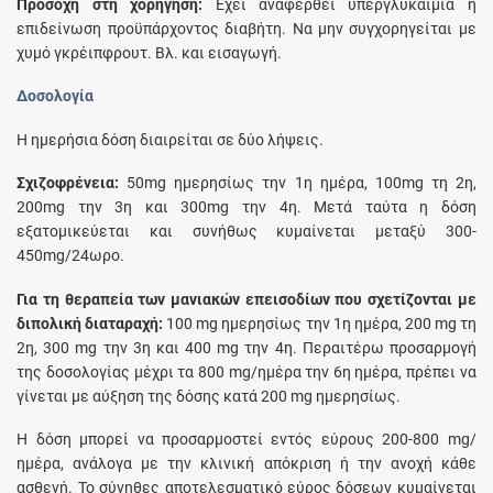
Προσοχή στη χορήγηση:
Εχει αναφερθεί υπεργλυκαιμία ή
επιδείνωση προϋπάρχοντος διαβήτη. Να μην συγχορηγείται με
χυμό γκρέιπφρουτ. Βλ. και εισαγωγή.
Δοσολογία
Η ημερήσια δόση διαιρείται σε δύο λήψεις.
Σχιζοφρένεια:
50mg ημερησίως την 1η ημέρα, 100mg τη 2η,
200mg την 3η και 300mg την 4η. Μετά ταύτα η δόση
εξατομικεύεται και συνήθως κυμαίνεται μεταξύ 300-
450mg/24ωρο.
Για τη θεραπεία των μανιακών επεισοδίων που σχετίζονται με
διπολική διαταραχή:
100 mg ημερησίως την 1η ημέρα, 200 mg τη
2η, 300 mg την 3η και 400 mg την 4η. Περαιτέρω προσαρμογή
της δοσολογίας μέχρι τα 800 mg/ημέρα την 6η ημέρα, πρέπει να
γίνεται με αύξηση της δόσης κατά 200 mg ημερησίως.
Η δόση μπορεί να προσαρμοστεί εντός εύρους 200-800 mg/
ημέρα, ανάλογα με την κλινική απόκριση ή την ανοχή κάθε
ασθενή. Το σύνηθες αποτελεσματικό εύρος δόσεων κυμαίνεται