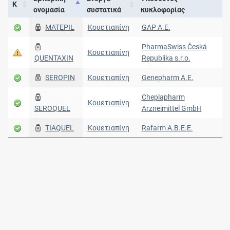
Κ
ονομασία
συστατικά
κυκλοφορίας
MATEPIL
Κουετιαπίνη
GAP Α.Ε.
PharmaSwiss Česká
Κουετιαπίνη
QUENTAXIN
Republika s.r.o.
SEROPIN
Κουετιαπίνη
Genepharm Α.Ε.
Cheplapharm
Κουετιαπίνη
SEROQUEL
Arzneimittel GmbH
TIAQUEL
Κουετιαπίνη
Rafarm Α.Β.Ε.Ε.