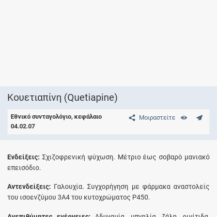
Κουετιαπίνη (Quetiapine)
Εθνικό συνταγολόγιο, κεφάλαιο
Μοιραστείτε
04.02.07
Ενδείξεις:
Σχιζοφρενική ψύχωση. Μέτριο έως σοβαρό μανιακό
επεισόδιο.
Αντενδείξεις:
Γαλουχία. Συγχορήγηση με φάρμακα αναστολείς
του ισοενζύμου 3A4 του κυτοχρώματος P450.
Ανεπιθύμητες ενέργειες:
Αδυναμία, υπνηλία, ζάλη, ρινίτιδα,