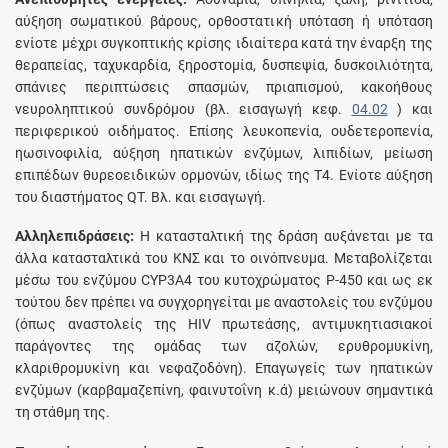
αύξηση σωματικού βάρους, ορθοστατική υπόταση ή υπόταση
ενίοτε μέχρι συγκοπτικής κρίσης ιδιαίτερα κατά την έναρξη της
θεραπείας, ταχυκαρδία, ξηροστομία, δυσπεψία, δυσκοιλιότητα,
σπάνιες περιπτώσεις σπασμών, πριαπισμού, κακοήθους
νευροληπτικού συνδρόμου (βλ. εισαγωγή κεφ.
04.02
) και
περιφερικού οιδήματος. Επίσης λευκοπενία, ουδετεροπενία,
ηωσινοφιλία, αύξηση ηπατικών ενζύμων, λιπιδίων, μείωση
επιπέδων θυρεοειδικών ορμονών, ιδίως της Τ4. Ενίοτε αύξηση
του διαστήματος QT. Βλ. και εισαγωγή.
Αλληλεπιδράσεις:
Η κατασταλτική της δράση αυξάνεται με τα
άλλα κατασταλτικά του ΚΝΣ και το οινόπνευμα. Μεταβολίζεται
μέσω του ενζύμου CYP3A4 του κυτοχρώματος Ρ-450 και ως εκ
τούτου δεν πρέπει να συγχορηγείται με αναστολείς του ενζύμου
(όπως αναστολείς της HIV πρωτεάσης, αντιμυκητιασιακοί
παράγοντες της ομάδας των αζολών, ερυθρομυκίνη,
κλαριθρομυκίνη και νεφαζοδόνη). Επαγωγείς των ηπατικών
ενζύμων (καρβαμαζεπίνη, φαινυτοΐνη κ.ά) μειώνουν σημαντικά
τη στάθμη της.