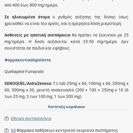
από 400 έως 800 mg/ημέρα.
Σε ηλικιωμένα άτομα
ο ρυθμός αύξησης της δόσης ίσως
χρειασθεί να είναι πιο αργός, και η ημερήσια δόση μικρότερη.
Ασθενείς με ηπατική ανεπάρκεια
θα πρέπει να ξεκινούν με 25
mg/ημέρα. H δόση αυξάνεται κατά 25-50 mg/ημέρα. Δεν
συνιστάται σε παιδιά και εφήβους.
Φαρμακευτικάπροϊόντα
Quetiapine Fumarate:
SEROQUEL/AstraZeneca:
f.c.tab 25mg x 60, 100mg x 60, 200mg x
60, 300mg x 30, μεικτή συσκευασία (200 + 100 + 25)mg x 10 (6
των 25 mg, 3 των 100 mg, 1 των 200 mg).
Κατάταξη κεφαλαίου
Εθνικό συνταγολόγιο
04
Φάρμακα παθήσεων κεντρικού νευρικού συστήματος