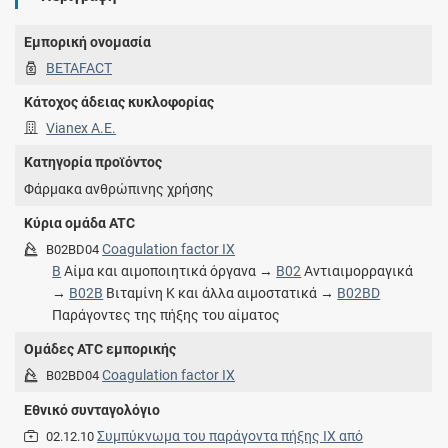
Εμπορική ονομασία
BETAFACT
Κάτοχος άδειας κυκλοφορίας
Vianex A.E.
Κατηγορία προϊόντος
Φάρμακα ανθρώπινης χρήσης
Κύρια ομάδα ATC
Coagulation factor IX
B02BD04
B
Αίμα και αιμοποιητικά όργανα →
B02
Αντιαιμορραγικά
→
B02B
Βιταμίνη K και άλλα αιμοστατικά →
B02BD
Παράγοντες της πήξης του αίματος
Ομάδες ATC εμπορικής
Coagulation factor IX
B02BD04
Εθνικό συνταγολόγιο
Συμπύκνωμα του παράγοντα πήξης IX από
02.12.10