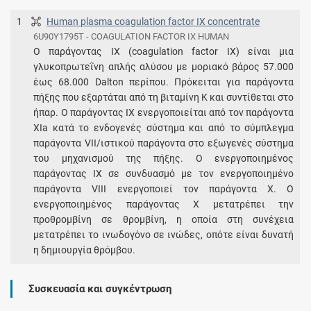
1
Human plasma coagulation factor IX concentrate
6U90Y1795T - COAGULATION FACTOR IX HUMAN
Ο παράγοντας IX (coagulation factor IX) είναι μια
γλυκοπρωτεΐνη απλής αλύσου με μοριακό βάρος 57.000
έως 68.000 Dalton περίπου. Πρόκειται για παράγοντα
πήξης που εξαρτάται από τη βιταμίνη Κ και συντίθεται στο
ήπαρ. Ο παράγοντας IX ενεργοποιείται από τον παράγοντα
XIa κατά το ενδογενές σύστημα και από το σύμπλεγμα
παράγοντα VII/ιστικού παράγοντα στο εξωγενές σύστημα
του μηχανισμού της πήξης. Ο ενεργοποιημένος
παράγοντας ΙΧ σε συνδυασμό με τον ενεργοποιημένο
παράγοντα VIII ενεργοποιεί τον παράγοντα Χ. Ο
ενεργοποιημένος παράγοντας Χ μετατρέπει την
προθρομβίνη σε θρομβίνη, η οποία στη συνέχεια
μετατρέπει το ινωδογόνο σε ινώδες, οπότε είναι δυνατή
η δημιουργία θρόμβου.
Συσκευασία και συγκέντρωση