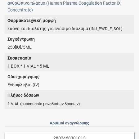
ανθρώπινο πλάσμα (Human Plasma Coagulation Factor IX
Concentrate)
Φαρμακοτεχνική μορφή
Σκόνη και διαλύτης για ενέσιμο διάλυμα (
)
INJ_PWD_F_SOL
Συγκέντρωση
250[iU]/5ML
Συσκευασία
1 BOX * 1 VIAL * 5 ML
Οδοί χορήγησης
Ενδοφλέβια (
)
IV
Πλήθος δόσεων
1
VIAL
(συσκευασία μοναδιαίων δόσεων)
Αριθμοί αναγνώρισης
2802468301013