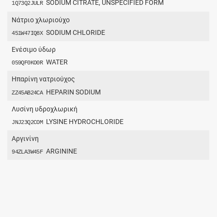
SODIUM CITRATE, UNSPECIFIED FORM
1Q73Q2JULR
Νάτριο χλωριούχο
SODIUM CHLORIDE
451W47IQ8X
Ενέσιμο ύδωρ
WATER
059QF0KO0R
Ηπαρίνη νατριούχος
HEPARIN SODIUM
ZZ45AB24CA
Λυσίνη υδροχλωρική
LYSINE HYDROCHLORIDE
JNJ23Q2COM
Αργινίνη
ARGININE
94ZLA3W45F