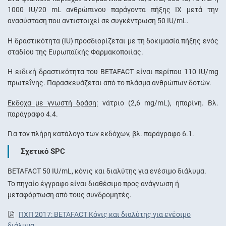
1000 IU/20 mL ανθρώπινου παράγοντα πήξης ΙΧ μετά την
ανασύσταση που αντιστοιχεί σε συγκέντρωση 50 IU/mL.
Η δραστικότητα (IU) προσδιορίζεται με τη δοκιμασία πήξης ενός
σταδίου της Ευρωπαϊκής Φαρμακοποιίας.
Η ειδική δραστικότητα του BETAFACT είναι περίπου 110 IU/mg
πρωτεΐνης. Παρασκευάζεται από το πλάσμα ανθρώπων δοτών.
Έκδοχα με γνωστή δράση:
νάτριο (2,6 mg/mL), ηπαρίνη. Βλ.
παράγραφο 4.4.
Για τον πλήρη κατάλογο των εκδόχων, βλ. παράγραφο 6.1.
Σχετικό SPC
BETAFACT 50 IU/mL, κόνις και διαλύτης για ενέσιμο διάλυμα.
Το πηγαίο έγγραφο είναι διαθέσιμο προς ανάγνωση ή
μεταφόρτωση από τους συνδρομητές.
ΠΧΠ 2017: BETAFACT Κόνις και διαλύτης για ενέσιμο
διάλυμα