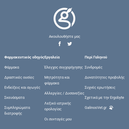
Ακουλουθήστε μας
Φαρμακευτικός οδηγός
Εργαλεία
Περί Γαληνού
Φάρμακα
Έλεγχος συγχορήγησης
Συνδρομές
Δραστικές ουσίες
Μητρότητα και
Δυνατότητες προβολής
φάρμακα
Ενδείξεις και αγωγές
Συχνές ερωτήσεις
Αλλεργίες / Δυσανεξίες
Σκευάσματα
Σχετικά με την Ergobyte
Λεξικό ιατρικής
Συμπληρώματα
GalinosVet.gr
ορολογίας
διατροφής
Οι συνταγές μου