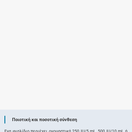
Ποιοτική και ποσοτική σύνθεση
Ένα φιαλίδιο περιέχει ονομαστικά 250 IU/5 mL, 500 IU/10 mL ή