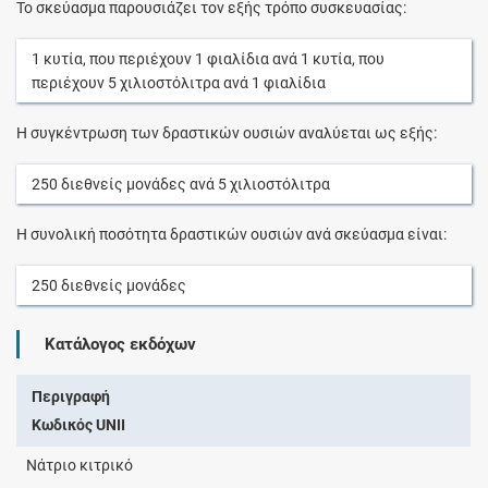
Το σκεύασμα παρουσιάζει τον εξής τρόπο συσκευασίας:
1
κυτία
, που περιέχουν
1
φιαλίδια
ανά
1
κυτία
, που
περιέχουν
5
χιλιοστόλιτρα
ανά
1
φιαλίδια
Η συγκέντρωση των δραστικών ουσιών αναλύεται ως εξής:
250
διεθνείς μονάδες
ανά
5
χιλιοστόλιτρα
Η συνολική ποσότητα δραστικών ουσιών ανά σκεύασμα είναι:
250
διεθνείς μονάδες
Κατάλογος εκδόχων
Περιγραφή
Κωδικός UNII
Νάτριο κιτρικό