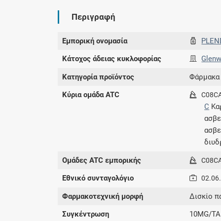
Περιγραφή
Εμπορική ονομασία
PLEN
Κάτοχος άδειας κυκλοφορίας
Glen
Κατηγορία προϊόντος
Φάρμακα
Κύρια ομάδα ATC
C08C
C
Κα
ασβ
ασβε
διυδ
Ομάδες ATC εμπορικής
C08C
Εθνικό συνταγολόγιο
02.06
Φαρμακοτεχνική μορφή
Δισκίο π
Συγκέντρωση
10MG/TA