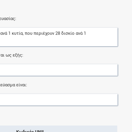
ευασίας:
ανά
1
κυτία
, που περιέχουν
28
δισκίο
ανά
1
αι ως εξής:
εύασμα είναι:
Κωδικός UNII