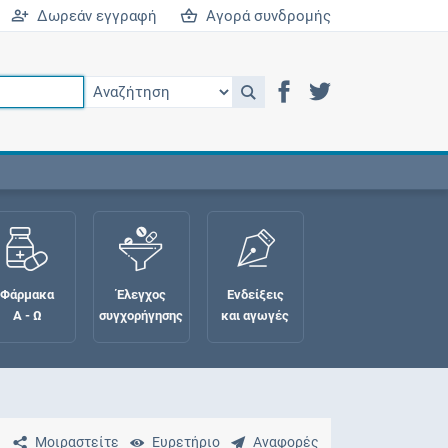
Δωρεάν εγγραφή
Αγορά συνδρομής
Φάρμακα
Έλεγχος
Ενδείξεις
Α - Ω
συγχορήγησης
και αγωγές
Μοιραστείτε
Ευρετήριο
Αναφορές