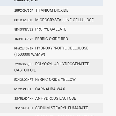
TITANIUM DIOXIDE
15FIX9V2JP
MICROCRYSTALLINE CELLULOSE
OP1R32D61U
PROPYL GALLATE
8D4SNN7V92
FERRIC OXIDE RED
1K09F3G675
HYDROXYPROPYL CELLULOSE
RFW2ET671P
(1600000 WAMW)
POLYOXYL 40 HYDROGENATED
7YC686GQ8F
CASTOR OIL
FERRIC OXIDE YELLOW
EX438O2MRT
CARNAUBA WAX
R12CBM0EIZ
ANHYDROUS LACTOSE
3SY5LH9PMK
SODIUM STEARYL FUMARATE
7CV7WJK4UI