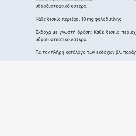
υδροξυστεατικό εστέρα.
Κάθε δισκίο περιέχει 10 mg φελοδιπίνης.
Έκδοχα με γνωστή δράση:
Κάθε δισκίο περιέχ
υδροξυστεατικό εστέρα.
Για τον πλήρη κατάλογο των εκδόχων βλ. παράγ