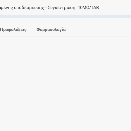
Ελέγξτε την αγωγή σας για αντενδείξεις και
αμένης αποδέσμευσης
Συγκέντρωση
10MG/TAB
αλληλεπιδράσεις μεταξύ των φαρμάκων
Προφυλάξεις
Φαρμακολογία
Οι συνταγές μου
Αποθηκεύστε τις συνταγές σας και
μοιραστείτε τις εύκολα και με ασφάλεια
Μητρότητα και φάρμακα
Ενημερωθείτε για την ασφάλεια χορήγησης
ενός φαρμάκου κατά τη διάρκεια της
εγκυμοσύνης ή του θηλασμού