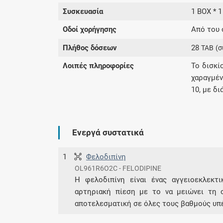
Συσκευασία
1 BOX * 1
Οδοί χορήγησης
Από του 
Πλήθος δόσεων
28
TAB
(σ
Λοιπές πληροφορίες
Το δισκί
χαραγμέν
10, με δ
Ενεργά συστατικά
1
Φελοδιπίνη
OL961R6O2C - FELODIPINE
Η φελοδιπίνη είναι ένας αγγειοεκλεκτ
αρτηριακή πίεση με το να μειώνει τη σ
αποτελεσματική σε όλες τους βαθμούς υπ