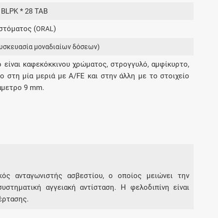
Μοιραζόμαστε μαζί σας γεγονότα της
 BLPK * 28 TAB
πορείας του Galinos.gr από το 2011 μέχρι
στόματος (
)
σήμερα
ORAL
υσκευασία μοναδιαίων δόσεων)
ο είναι καφεκόκκινου χρώματος, στρογγυλό, αμφίκυρτο,
ο στη μία μεριά με A/FE και στην άλλη με το στοιχείο
ιάμετρο 9 mm.
ικός ανταγωνιστής ασβεστίου, ο οποίος μειώνει την
υστηματική αγγειακή αντίσταση. Η φελοδιπίνη είναι
έρτασης.