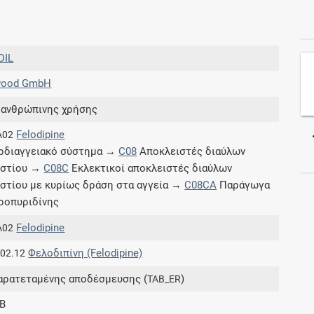
Συνδρομές
DIL
Μάθετε περισσότερα για τα οφέλη και τις
wood GmbH
επιπλέον παροχές των συνδρομητικών
προγραμμάτων
 ανθρώπινης χρήσης
Felodipine
A02
ρδιαγγειακό σύστημα →
C08
Αποκλειστές διαύλων
εστίου →
C08C
Εκλεκτικοί αποκλειστές διαύλων
Ενδείξεις και αγωγές
στίου με κυρίως δράση στα αγγεία →
C08CA
Παράγωγα
ροπυριδίνης
Βρείτε θεραπευτικές ενδείξεις και αγωγές για
νόσους, συμπτώματα και ιατρικές πράξεις
Felodipine
A02
Φελοδιπίνη (Felodipine)
.02.12
αρατεταμένης αποδέσμευσης (
)
TAB_ER
Γνωρίζατε ότι...
B