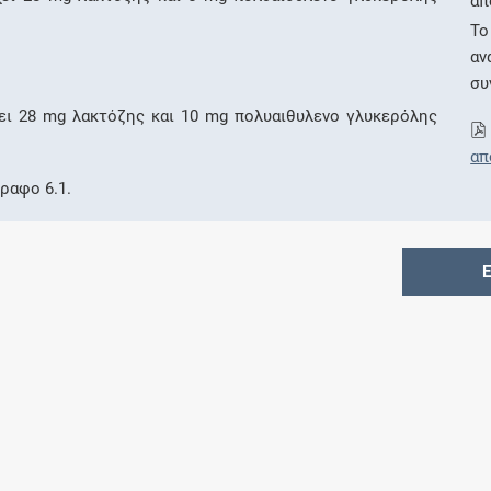
απ
Το
αν
συ
ει 28 mg λακτόζης και 10 mg πολυαιθυλενο γλυκερόλης
απ
ραφο 6.1.