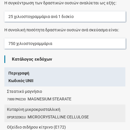
Η συγκέντρωση των δραστικών ουσιών αναλύεται ως εξής:
25
χιλιοστογραμμάρια
ανά
1
δισκίο
Η συνολική ποσότητα δραστικών ουσιών ανά σκεύασμα είναι:
750
χιλιοστογραμμάρια
Κατάλογος εκδόχων
Περιγραφή
Κωδικός UNII
Στεατικό μαγνήσιο
MAGNESIUM STEARATE
70097M6I30
Κυταρίνη μικροκρυσταλλική
MICROCRYSTALLINE CELLULOSE
OP1R32D61U
Οξείδιο σιδήρου κίτρινο (E172)