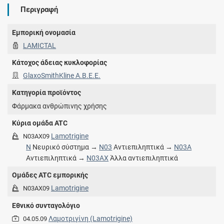
Περιγραφή
Εμπορική ονομασία
LAMICTAL
Κάτοχος άδειας κυκλοφορίας
GlaxoSmithKline Α.Β.Ε.Ε.
Κατηγορία προϊόντος
Φάρμακα ανθρώπινης χρήσης
Κύρια ομάδα ATC
Lamotrigine
N03AX09
N
Νευρικό σύστημα →
N03
Αντιεπιληπτικά →
N03A
Αντιεπιληπτικά →
N03AX
Άλλα αντιεπιληπτικά
Ομάδες ATC εμπορικής
Lamotrigine
N03AX09
Εθνικό συνταγολόγιο
Λαμοτριγίνη (Lamotrigine)
04.05.09