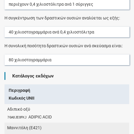
περιέχουν
0,4
χιλιοστόλιτρα
ανά
1
σύριγγες
Η συγκέντρωση των δραστικών ουσιών αναλύεται ως εξής:
40
χιλιοστογραμμάρια
ανά
0,4
χιλιοστόλιτρα
Η συνολική ποσότητα δραστικών ουσιών ανά σκεύασμα είναι:
80
χιλιοστογραμμάρια
Κατάλογος εκδόχων
Περιγραφή
Κωδικός UNII
Αδιπικό οξύ
ADIPIC ACID
76A0JE0FKJ
Μαννιτόλη (E421)