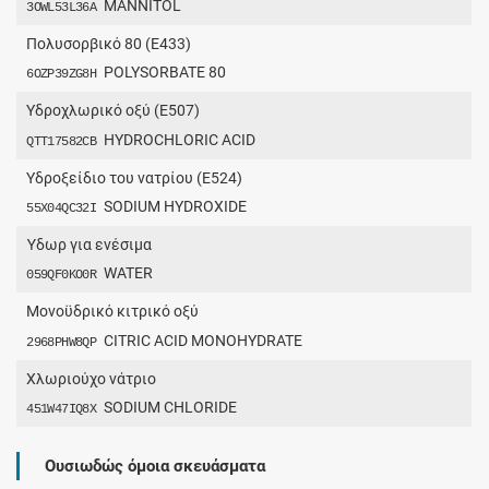
MANNITOL
3OWL53L36A
Πολυσορβικό 80 (E433)
POLYSORBATE 80
6OZP39ZG8H
Υδροχλωρικό οξύ (E507)
HYDROCHLORIC ACID
QTT17582CB
Υδροξείδιο του νατρίου (E524)
SODIUM HYDROXIDE
55X04QC32I
Ύδωρ για ενέσιμα
WATER
059QF0KO0R
Μονοϋδρικό κιτρικό οξύ
CITRIC ACID MONOHYDRATE
2968PHW8QP
Χλωριούχο νάτριο
SODIUM CHLORIDE
451W47IQ8X
Ουσιωδώς όμοια σκευάσματα