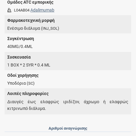
Ομάδες ATC εμπορικής
Adalimumab
L04AB04
Φαρμακοτεχνική μορφή
Ενέσιμο διάλυμα (
)
INJ_SOL
Συγκέντρωση
40MG/0.4ML
Συσκευασία
1 BOX * 2 SYR * 0.4 ML
Οδοί χορήγησης
Υποδόρια (
)
SC
Λοιπές πληροφορίες
Διαυγές έως ελαφρώς ιριδίζον, άχρωμο ή ελαφρώς
κιτρινωπό διάλυμα.
Αριθμοί αναγνώρισης