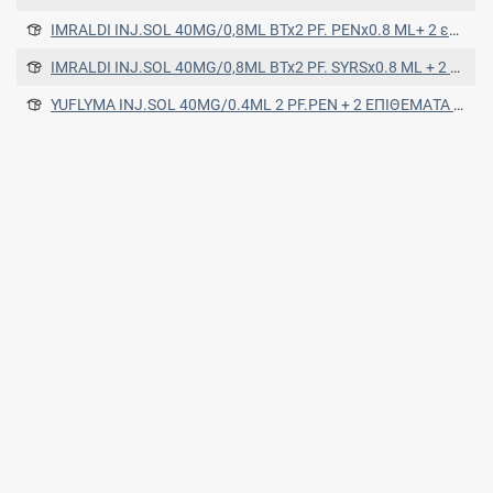
IMRALDI INJ.SOL 40MG/0,8ML BTx2 PF. PENx0.8 ML+ 2 επιθέματα αλκοόλης
IMRALDI INJ.SOL 40MG/0,8ML BTx2 PF. SYRSx0.8 ML + 2 επιθέματα αλκοόλης
YUFLYMA INJ.SOL 40MG/0.4ML 2 PF.PEN + 2 ΕΠΙΘΕΜΑΤΑ ΑΛΚΟΟΛΗΣ