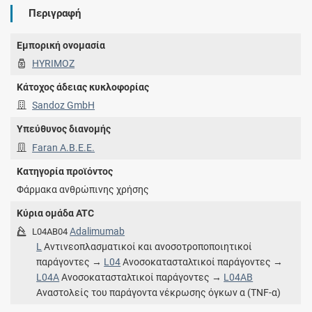
Περιγραφή
Εμπορική ονομασία
HYRIMOZ
Κάτοχος άδειας κυκλοφορίας
Sandoz GmbH
Υπεύθυνος διανομής
Faran Α.Β.Ε.Ε.
Κατηγορία προϊόντος
Φάρμακα ανθρώπινης χρήσης
Κύρια ομάδα ATC
Adalimumab
L04AB04
L
Αντινεοπλασματικοί και ανοσοτροποποιητικοί
παράγοντες →
L04
Ανοσοκατασταλτικοί παράγοντες →
L04A
Ανοσοκατασταλτικοί παράγοντες →
L04AB
Αναστολείς του παράγοντα νέκρωσης όγκων α (TNF-α)