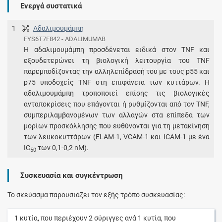
Ενεργά συστατικά
1
Αδαλιμουμάμπη
FYS6T7F842 - ADALIMUMAB
Η αδαλιμουμάμπη προσδένεται ειδικά στον TNF και
εξουδετερώνει τη βιολογική λειτουργία του TNF
παρεμποδίζοντας την αλληλεπίδρασή του με τους p55 και
p75 υποδοχείς TNF στη επιφάνεια των κυττάρων. Η
αδαλιμουμάμπη τροποποιεί επίσης τις βιολογικές
ανταποκρίσεις που επάγονται ή ρυθμίζονται από τον TNF,
συμπεριλαμβανομένων των αλλαγών στα επίπεδα των
μορίων προσκόλλησης που ευθύνονται για τη μετακίνηση
των λευκοκυττάρων (ELAM-1, VCAM-1 και ICAM-1 με ένα
IC
των 0,1-0,2 nM).
50
Συσκευασία και συγκέντρωση
Το σκεύασμα παρουσιάζει τον εξής τρόπο συσκευασίας:
1
κυτία
, που περιέχουν
2
σύριγγες
ανά
1
κυτία
, που