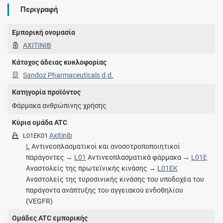
Περιγραφή
Εμπορική ονομασία
AXITINIB
Κάτοχος άδειας κυκλοφορίας
Sandoz Pharmaceuticals d.d.
Κατηγορία προϊόντος
Φάρμακα ανθρώπινης χρήσης
Κύρια ομάδα ATC
Axitinib
L01EK01
L
Αντινεοπλασματικοί και ανοσοτροποποιητικοί
παράγοντες →
L01
Αντινεοπλασματικά φάρμακα →
L01E
Αναστολείς της πρωτεϊνικής κινάσης →
L01EK
Αναστολείς της τυροσινικής κινάσης του υποδοχέα του
παράγοντα ανάπτυξης του αγγειακού ενδοθηλίου
(VEGFR)
Ομάδες ATC εμπορικής