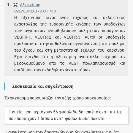
1
Αξιτινίμπη
C9LVQ0YUXG - AXITINIB
Η αξιτινίμπη είναι ένας ισχυρός και εκλεκτικός
αναστολέας της τυροσινικής κινάσης των υποδοχέων
των αγγειακών ενδοθηλιακών αυξητικών παραγόντων
VEGFR-1, VEGFR-2 και VEGFR-3. Αυτοί οι υποδοχείς
εμπλέκονται στην παθολογική αγγειογένεση, στην αύξηση
του όγκου και στη μεταστατική εξέλιξη του καρκίνου.
Έχει δειχθεί ότι η αξιτινίμπη αναστέλλει ισχυρά τον
μεσολαβούμενο από το VEGF πολλαπλασιασμό και
επιβίωση των ενδοθηλιακών κυττάρων.
Συσκευασία και συγκέντρωση
Το σκεύασμα παρουσιάζει τον εξής τρόπο συσκευασίας:
1
κυτία
, που περιέχουν
56
φυσαλιδώδη πακέτα
ανά
1
κυτία
,
που περιέχουν
1
δισκίο
ανά
1
φυσαλιδώδη πακέτα
Η συγκέντρωση των δραστικών ουσιών αναλύεται ως εξής: