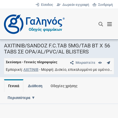
Είσοδος
Δωρεάν εγγραφή
Συνδρομή
®
Οδηγός φαρμάκων
AXITINIB/SANDOZ F.C.TAB 5MG/TAB BT X 56
TABS ΣΕ OPA/AL/PVC/AL BLISTERS
Σκεύασμα - Γενικές πληροφορίες
Μοιραστείτε
Εμπορική
AXITINIB
Μορφή
Δισκίο, επικαλυμμένο με υμένιο
Συ
Γενικά
Διάθεση
Οδηγίες χρήσης
Περισσότερα