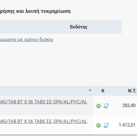
Μοιραζόμαστε μαζί σας γεγονότα της
χρήσης και λοιπή τεκμηρίωση
πορείας του Galinos.gr από το 2011 μέχρι
σήμερα
Εκδότης
λυμμένο με υμένιο δισκίο
Κ
Ν.Τ.
1MG/TAB BT X 56 TABS ΣΕ OPA/AL/PVC/AL
282,40
5MG/TAB BT X 56 TABS ΣΕ OPA/AL/PVC/AL
1.412,01