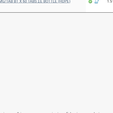
MG/TAB BT X 60 TABS ΣΕ BOTTLE (HDPE)
1.5