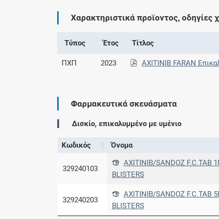
Χαρακτηριστικά προϊοντος, οδηγίες 
Τύπος
Έτος
Τίτλος
ΠΧΠ
2023
AXITINIB FARAN Επικα
Φαρμακευτικά σκευάσματα
Δισκίο, επικαλυμμένο με υμένιο
Κωδικός
Όνομα
AXITINIB/SANDOZ F.C.TAB 
329240103
BLISTERS
AXITINIB/SANDOZ F.C.TAB 
329240203
BLISTERS