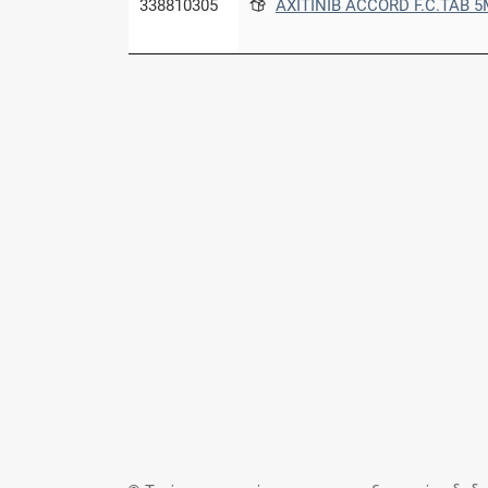
338810305
AXITINIB ACCORD F.C.TAB 5