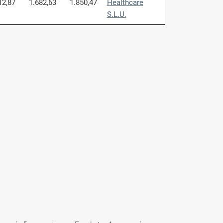
12,87
1.682,63
1.850,47
Healthcare
S.L.U.