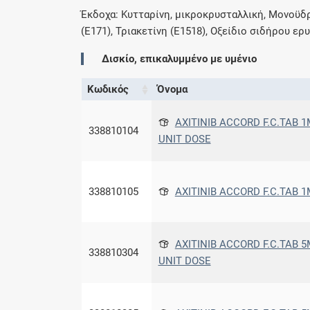
Έκδοχα: Κυτταρίνη, μικροκρυσταλλική, Μονοϋδρ
(E171), Τριακετίνη (E1518), Οξείδιο σιδήρου ερ
Δισκίο, επικαλυμμένο με υμένιο
Κωδικός
Όνομα
AXITINIB ACCORD F.C.TAB 1M
338810104
UNIT DOSE
338810105
AXITINIB ACCORD F.C.TAB 1
AXITINIB ACCORD F.C.TAB 5M
338810304
UNIT DOSE