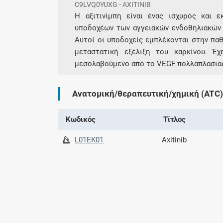
C9LVQ0YUXG - AXITINIB
Η αξιτινίμπη είναι ένας ισχυρός και 
υποδοχέων των αγγειακών ενδοθηλιακών 
Αυτοί οι υποδοχείς εμπλέκονται στην παθ
μεταστατική εξέλιξη του καρκίνου. Έχ
μεσολαβούμενο από το VEGF πολλαπλασιασ
Ανατομική/θεραπευτική/χημική (ATC)
Κωδικός
Τίτλος
L01EK01
Axitinib