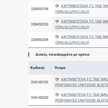
AXITINIB/STADA F.C.TAB 1M
328450104
(OPA/ALU/PVC/ALU)
AXITINIB/STADA F.C.TAB 5M
328450203
(OPA/ALU/PVC/ALU)
AXITINIB/STADA F.C.TAB 5M
328450204
(OPA/ALU/PVC/ALU)
Δισκίο, επικαλυμμένο με υμένιο
Κωδικός
Όνομα
AXITINIB/TEVA F.C.TAB 1MG
334140103
PERFORATED UNIT-DOSE BLIST
AXITINIB/TEVA F.C.TAB 5MG
334140203
PERFORATED UNIT-DOSE BLIST