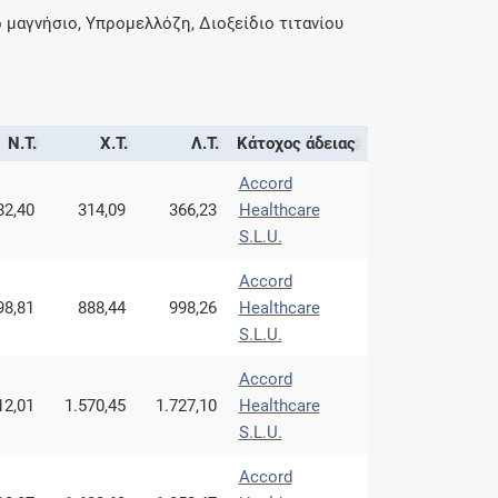
 μαγνήσιο, Υπρομελλόζη, Διοξείδιο τιτανίου
Ν.Τ.
Χ.Τ.
Λ.Τ.
Κάτοχος άδειας
Accord
82,40
314,09
366,23
Healthcare
S.L.U.
Accord
98,81
888,44
998,26
Healthcare
S.L.U.
Accord
12,01
1.570,45
1.727,10
Healthcare
S.L.U.
Accord