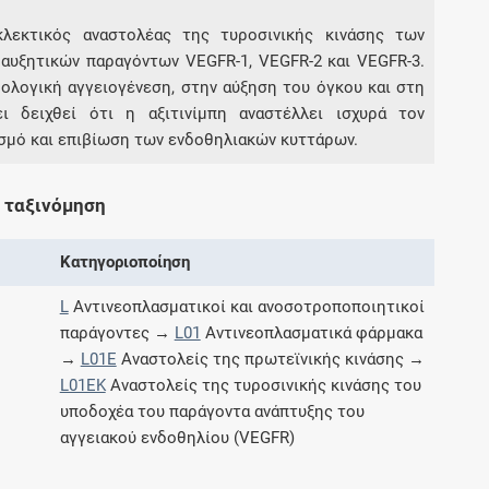
εκλεκτικός αναστολέας της τυροσινικής κινάσης των
αυξητικών παραγόντων VEGFR-1, VEGFR-2 και VEGFR-3.
Συνδρομές
ολογική αγγειογένεση, στην αύξηση του όγκου και στη
ει δειχθεί ότι η αξιτινίμπη αναστέλλει ισχυρά τον
Μάθετε περισσότερα για τα οφέλη και τις
επιπλέον παροχές των συνδρομητικών
μό και επιβίωση των ενδοθηλιακών κυττάρων.
προγραμμάτων
 ταξινόμηση
Κατηγοριοποίηση
Ενδείξεις και αγωγές
L
Αντινεοπλασματικοί και ανοσοτροποποιητικοί
Βρείτε θεραπευτικές ενδείξεις και αγωγές για
παράγοντες →
L01
Αντινεοπλασματικά φάρμακα
νόσους, συμπτώματα και ιατρικές πράξεις
→
L01E
Αναστολείς της πρωτεϊνικής κινάσης →
L01EK
Αναστολείς της τυροσινικής κινάσης του
υποδοχέα του παράγοντα ανάπτυξης του
αγγειακού ενδοθηλίου (VEGFR)
Γνωρίζατε ότι...