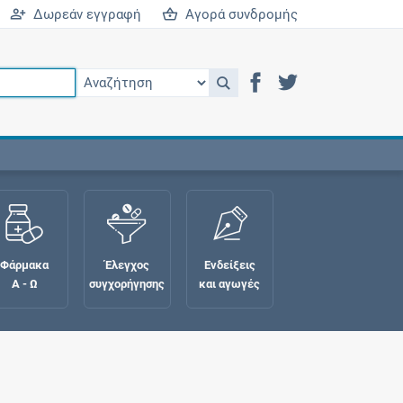
Δωρεάν εγγραφή
Αγορά συνδρομής
Φάρμακα
Έλεγχος
Ενδείξεις
Α - Ω
συγχορήγησης
και αγωγές