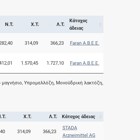
Κάτοχος
Ν.Τ.
Χ.Τ.
Λ.Τ.
άδειας
282,40
314,09
366,23
Faran Α.Β.Ε.Ε.
412,01
1.570,45
1.727,10
Faran Α.Β.Ε.Ε.
ό μαγνήσιο, Υπρομελλόζη, Μονοϋδρική λακτόζη,
.Τ.
Χ.Τ.
Λ.Τ.
Κάτοχος άδειας
STADA
,40
314,09
366,23
Arzneimittel AG