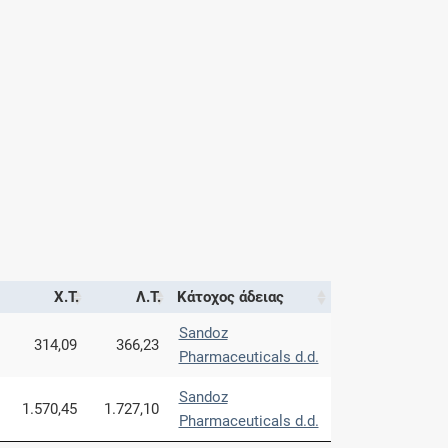
Χ.Τ.
Λ.Τ.
Κάτοχος άδειας
Sandoz
314,09
366,23
Pharmaceuticals d.d.
Sandoz
1.570,45
1.727,10
Pharmaceuticals d.d.