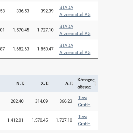
STADA
,58
336,53
392,39
Arzneimittel AG
STADA
,01
1.570,45
1.727,10
Arzneimittel AG
STADA
,87
1.682,63
1.850,47
Arzneimittel AG
Κάτοχος
Ν.Τ.
Χ.Τ.
Λ.Τ.
άδειας
Teva
282,40
314,09
366,23
GmbH
Teva
1.412,01
1.570,45
1.727,10
GmbH