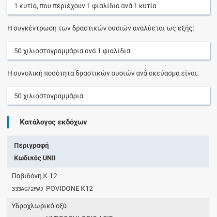
1
κυτία
, που περιέχουν
1
φιαλίδια
ανά
1
κυτία
Η συγκέντρωση των δραστικών ουσιών αναλύεται ως εξής:
50
χιλιοστογραμμάρια
ανά
1
φιαλίδια
Η συνολική ποσότητα δραστικών ουσιών ανά σκεύασμα είναι:
50
χιλιοστογραμμάρια
Κατάλογος εκδόχων
Περιγραφή
Κωδικός UNII
Ποβιδόνη K-12
POVIDONE K12
333AG72FWJ
Υδροχλωρικό οξύ