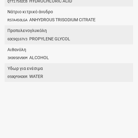
HYDROCHLORIC ACID
QTT17582CB
Νάτριο κιτρικό άνυδρο
ANHYDROUS TRISODIUM CITRATE
RS7A450LGA
Προπυλενογλυκόλη
PROPYLENE GLYCOL
6DC9Q167V3
Αιθανόλη
ALCOHOL
3K9958V90M
Ύδωρ για ενέσιμα
WATER
059QF0KO0R