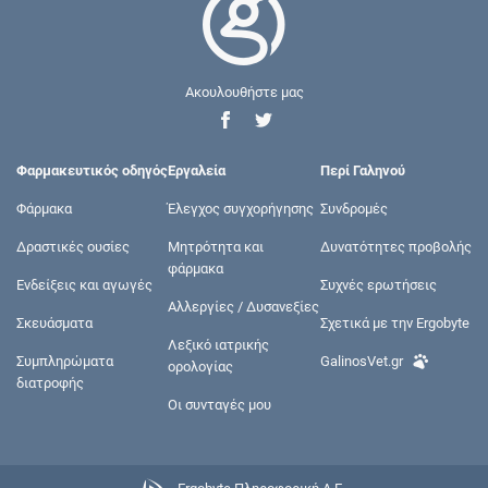
Ακουλουθήστε μας
Φαρμακευτικός οδηγός
Εργαλεία
Περί Γαληνού
Φάρμακα
Έλεγχος συγχορήγησης
Συνδρομές
Δραστικές ουσίες
Μητρότητα και
Δυνατότητες προβολής
φάρμακα
Ενδείξεις και αγωγές
Συχνές ερωτήσεις
Αλλεργίες / Δυσανεξίες
Σκευάσματα
Σχετικά με την Ergobyte
Λεξικό ιατρικής
Συμπληρώματα
GalinosVet.gr
ορολογίας
διατροφής
Οι συνταγές μου