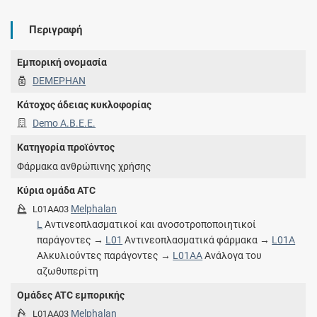
Περιγραφή
Εμπορική ονομασία
DEMEPHAN
Κάτοχος άδειας κυκλοφορίας
Demo Α.Β.Ε.Ε.
Κατηγορία προϊόντος
Φάρμακα ανθρώπινης χρήσης
Κύρια ομάδα ATC
Melphalan
L01AA03
L
Αντινεοπλασματικοί και ανοσοτροποποιητικοί
παράγοντες →
L01
Αντινεοπλασματικά φάρμακα →
L01A
Αλκυλιούντες παράγοντες →
L01AA
Ανάλογα του
αζωθυπερίτη
Ομάδες ATC εμπορικής
Melphalan
L01AA03