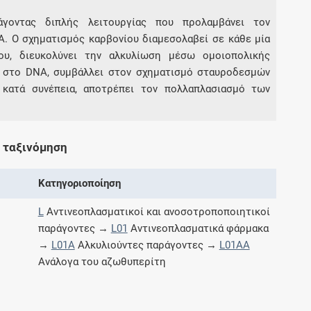
άγοντας διπλής λειτουργίας που προλαμβάνει τον
. Ο σχηματισμός καρβονίου διαμεσολαβεί σε κάθε μία
Συνδρομές
ίου, διευκολύνει την αλκυλίωση μέσω ομοιοπολικής
ς στο DNA, συμβάλλει στον σχηματισμό σταυροδεσμών
Μάθετε περισσότερα για τα οφέλη και τις
επιπλέον παροχές των συνδρομητικών
κατά συνέπεια, αποτρέπει τον πολλαπλασιασμό των
προγραμμάτων
 ταξινόμηση
Ενδείξεις και αγωγές
Κατηγοριοποίηση
Βρείτε θεραπευτικές ενδείξεις και αγωγές για
L
Αντινεοπλασματικοί και ανοσοτροποποιητικοί
νόσους, συμπτώματα και ιατρικές πράξεις
παράγοντες →
L01
Αντινεοπλασματικά φάρμακα
→
L01A
Αλκυλιούντες παράγοντες →
L01AA
Ανάλογα του αζωθυπερίτη
Γνωρίζατε ότι...