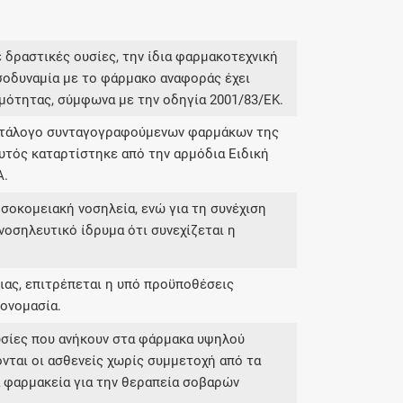
 δραστικές ουσίες, την ίδια φαρμακοτεχνική
σοδυναμία με το φάρμακο αναφοράς έχει
μότητας, σύμφωνα με την οδηγία 2001/83/ΕΚ.
κατάλογο συνταγογραφούμενων φαρμάκων της
υτός καταρτίστηκε από την αρμόδια Ειδική
Α.
σοκομειακή νοσηλεία, ενώ για τη συνέχιση
νοσηλευτικό ίδρυμα ότι συνεχίζεται η
ας, επιτρέπεται η υπό προϋποθέσεις
ονομασία.
υσίες που ανήκουν στα φάρμακα υψηλού
νται οι ασθενείς χωρίς συμμετοχή από τα
ά φαρμακεία για την θεραπεία σοβαρών