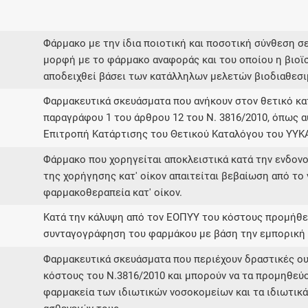
Μοιραζόμαστε μαζί σας γεγονότα της
πορείας του Galinos.gr από το 2011 μέχρι
σήμερα
Φάρμακο με την ίδια ποιοτική και ποσοτική σύνθεση σε
μορφή με το φάρμακο αναφοράς και του οποίου η βιοϊ
αποδειχθεί βάσει των κατάλληλων μελετών βιοδιαθεσι
Φαρμακευτικά σκευάσματα που ανήκουν στον θετικό 
παραγράφου 1 του άρθρου 12 του Ν. 3816/2010, όπως α
Επιτροπή Κατάρτισης του Θετικού Καταλόγου του ΥΥΚ
Φάρμακο που χορηγείται αποκλειστικά κατά την ενδονο
της χορήγησης κατ' οίκον απαιτείται βεβαίωση από το 
φαρμακοθεραπεία κατ' οίκον.
Κατά την κάλυψη από τον ΕΟΠΥΥ του κόστους προμήθει
συνταγογράφηση του φαρμάκου με βάση την εμπορική 
Φαρμακευτικά σκευάσματα που περιέχουν δραστικές ο
κόστους του Ν.3816/2010 και μπορούν να τα προμηθεύο
φαρμακεία των ιδιωτικών νοσοκομείων και τα ιδιωτικ