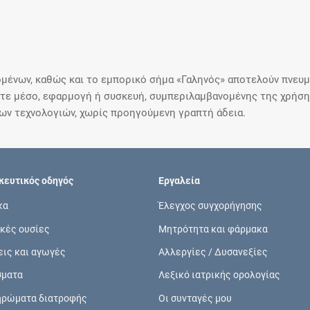
μένων, καθώς και το εμπορικό σήμα «Γαληνός» αποτελούν πνευμα
ε μέσο, εφαρμογή ή συσκευή, συμπεριλαμβανομένης της χρήσης
ιων τεχνολογιών, χωρίς προηγούμενη γραπτή άδεια.
ευτικός οδηγός
Εργαλεία
κα
Έλεγχος συγχορήγησης
κές ουσίες
Μητρότητα και φάρμακα
εις και αγωγές
Αλλεργίες / Δυσανεξίες
σματα
Λεξικό ιατρικής ορολογίας
ηρώματα διατροφής
Οι συνταγές μου