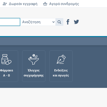
Δωρεάν εγγραφή
Αγορά συνδρομής
Φάρμακα
Έλεγχος
Ενδείξεις
Α - Ω
συγχορήγησης
και αγωγές