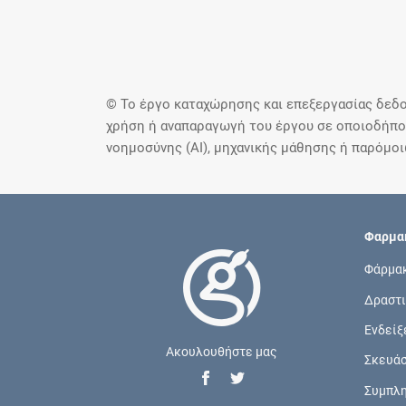
© Το έργο καταχώρησης και επεξεργασίας δεδο
χρήση ή αναπαραγωγή του έργου σε οποιοδήποτ
νοημοσύνης (AI), μηχανικής μάθησης ή παρόμο
Φαρμακ
Φάρμα
Δραστι
Ενδείξ
Ακουλουθήστε μας
Σκευά
Συμπλ