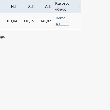
Κάτοχος
Ν.Τ.
Χ.Τ.
Λ.Τ.
άδειας
Demo
101,04
116,15
142,82
Α.Β.Ε.Ε.
ιμα