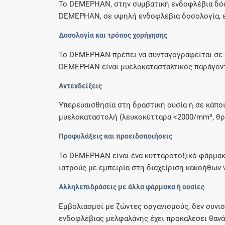
Το DEMEPHAN, στην συμβατική ενδοφλέβια δόσ
DEMEPHAN, σε υψηλή ενδοφλέβια δοσολογία, εν
Δοσολογία και τρόπος χορήγησης
Το DEMEPHAN πρέπει να συνταγογραφείται σε α
DEMEPHAN είναι μυελοκατασταλτικός παράγοντας
Αντενδείξεις
Υπερευαισθησία στη δραστική ουσία ή σε κάπο
μυελοκαταστολή (λευκοκύτταρα <2000/mm³, θρ
Προφυλάξεις και προειδοποιήσεις
Το DEMEPHAN είναι ένα κυτταροτοξικό φάρμακο
ιατρούς με εμπειρία στη διαχείριση κακοήθων ν
Αλληλεπιδράσεις με άλλα φάρμακα ή ουσίες
Εμβολιασμοί με ζώντες οργανισμούς, δεν συνι
ενδοφλέβιας μελφαλάνης έχει προκαλέσει θανάτ