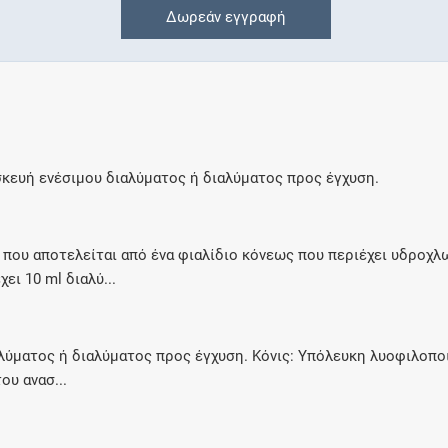
Δωρεάν εγγραφή
Γνωρίζατε ότι...
Μοιραζόμαστε μαζί σας γεγονότα της
πορείας του Galinos.gr από το 2011 μέχρι
σήμερα
κευή ενέσιμου διαλύματος ή διαλύματος προς έγχυση.
Δωρεάν εγγραφή
που αποτελείται από ένα φιαλίδιο κόνεως που περιέχει υδροχλ
ει 10 ml διαλύ...
Αποκτήσετε πρόσβαση σε όλες τις
πληροφορίες και τα εργαλεία του Galinos.gr
για έναν μήνα
αλύματος ή διαλύματος προς έγχυση. Κόνις: Υπόλευκη λυοφιλοπο
ου ανασ...
Έλεγχος συγχορήγησης