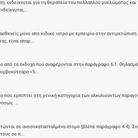
η, ενδείκνυται για τη θεραπεία του πολλαπλού μυελώματος και
Ελέγξτε την αγωγή σας για αντενδείξεις και
δείκνυται,...
αλληλεπιδράσεις μεταξύ των φαρμάκων
σθενείς μόνο από ειδικό ιατρό με εμπειρία στην αντιμετώπιση
, είναι απαρ...
ιο από τα έκδοχα που αναφέρονται στην παράγραφο 6.1. Θηλασμό
ομβοκύτταρα <5...
 που εμπίπτει στη γενική κατηγορία των αλκυλιούντων παραγόν
όσων, ...
στώνται σε ανοσοκατασταλμένα άτομα (βλέπε παράγραφο 4.4). Σ
ους σε π...