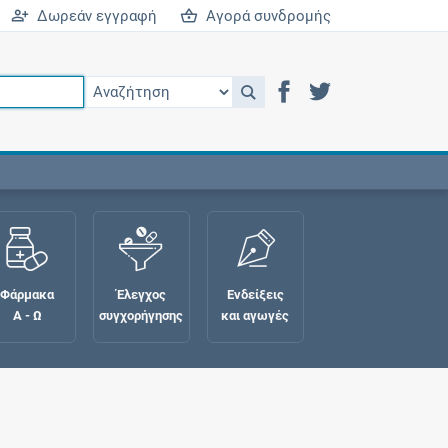
Δωρεάν εγγραφή
Αγορά συνδρομής
Φάρμακα
Έλεγχος
Ενδείξεις
Α - Ω
συγχορήγησης
και αγωγές