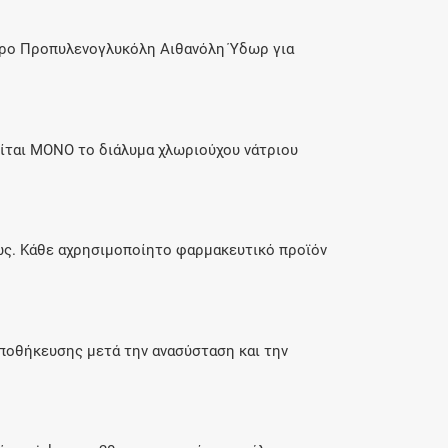
υδρο Προπυλενογλυκόλη Αιθανόλη Ύδωρ για
είται ΜΟΝΟ το διάλυμα χλωριούχου νάτριου
σως. Κάθε αχρησιμοποίητο φαρμακευτικό προϊόν
αποθήκευσης μετά την ανασύσταση και την