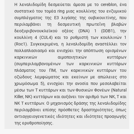
Η λεναλιδομίδη δεσμεύεται άμεσα με το cereblon, ένα
συστατικό του τομέα ring μιας κουλλίνης του ενζυμικού
συμπλέγματος της Ε3 λιγάσης της ουβικουιτίνης, που
περιλαμβάνει τη δεσμευτική πρωτεΐνη βλαβών
δεοξυριβονουκλεϊκού οξέος (DNA) 1 (DDB1), την
κουλλίνη 4 (CUL4) και το ρυθμιστή των κουλλινών 1
(Roc1). Συγκεκριμένα, η λεναλιδομίδη αναστέλλει τον
πολλαπλασιασμό και ενισχύει την απόπτωση ορισμένων
καρκινικών αιμοποιητικών κυττάρων
(συμπεριλαμβανομένων των καρκινικών κυττάρων
πλάσματος του ΠΜ, των καρκινικών κυττάρων του
οζώδους λεμφώματος και εκείνων με απώλειες στο
χρωμόσωμα 5), ενισχύει την ανοσία που μεσολαβείται
μέσω των T κυττάρων και των Φυσικών Φονέων (Natural
Killer, NK) κυττάρων και αυξάνει τον αριθμό των NK, T και
NK T κυττάρων. Ο μηχανισμός δράσης της λεναλιδομίδης
περιλαμβάνει επίσης πρόσθετες δραστηριότητες, όπως
αντιαγγειογενετικές ιδιότητες και ιδιότητες προαγωγής
της ερυθροποίησης.