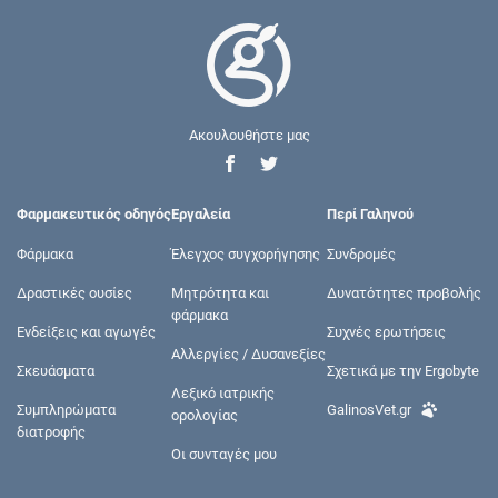
Ακουλουθήστε μας
Φαρμακευτικός οδηγός
Εργαλεία
Περί Γαληνού
Φάρμακα
Έλεγχος συγχορήγησης
Συνδρομές
Δραστικές ουσίες
Μητρότητα και
Δυνατότητες προβολής
φάρμακα
Ενδείξεις και αγωγές
Συχνές ερωτήσεις
Αλλεργίες / Δυσανεξίες
Σκευάσματα
Σχετικά με την Ergobyte
Λεξικό ιατρικής
Συμπληρώματα
GalinosVet.gr
ορολογίας
διατροφής
Οι συνταγές μου