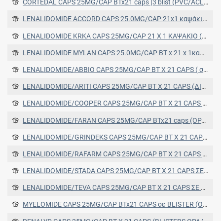
CORTEDAL CAPS 25MG/CAP BTx21 caps [3 blist (PVC/ACLAR/AL)x7]
LENALIDOMIDE ACCORD CAPS 25.0MG/CAP 21x1 καψάκια (μονάδα δόσης) σε BLISTERS OPA/alu/PVC/alu
LENALIDOMIDE KRKA CAPS 25MG/CAP 21 Χ 1 ΚΑΨΑΚΙΟ (ΜΟΝΑΔΑ ΔΟΣΗΣ) ΣΕ ΚΥΨΕΛΗ (OPA/AL/PVC-PET/AL)
LENALIDOMIDE MYLAN CAPS 25.0MG/CAP BT x 21 x 1καψάκια - μονάδα δλοσης σε BLISTERS PVC/ACLAR/ αλουμίνιο
LENALIDOMIDE/ABBIO CAPS 25MG/CAP BT X 21 CAPS ( σε BLISTERS PVC/PCTFE/AL)
LENALIDOMIDE/ARITI CAPS 25MG/CAP BT X 21 CAPS (ΔΙΑΤΡΗΤΕΣ ΚΥΨΕΛΕΣ ΜΟΝΑΔΑΣ ΔΟΣΗΣ/PVC/PCTFE/AL)
LENALIDOMIDE/COOPER CAPS 25MG/CAP BT X 21 CAPS ΣΕ BLISTER PVC/PCTFE/AL
LENALIDOMIDE/FARAN CAPS 25MG/CAP BTx21 caps (OPA/AL/PVC/AP blisters)
LENALIDOMIDE/GRINDEKS CAPS 25MG/CAP BT X 21 CAPS (ΣΕ BLISTERS AL/PVC/ACLAR/PVC)
LENALIDOMIDE/RAFARM CAPS 25MG/CAP BT X 21 CAPS (ΣΕ BLISTERS OPA/AL/PVC/AL)
LENALIDOMIDE/STADA CAPS 25MG/CAP BT X 21 CAPS ΣΕ BLISTER PVC/PCTFE/AL
LENALIDOMIDE/TEVA CAPS 25MG/CAP BT X 21 CAPS ΣΕ BLISTER OPA/ALU/PVC/ALU
MYELOMIDE CAPS 25MG/CAP BTx21 CAPS σε BLISTER (OPA/AL/PVC/AL)