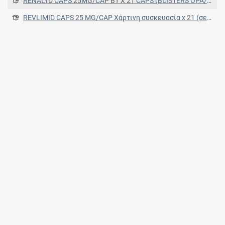
RENALYD CAPS 25MG/CAP BT X 21 CAPS (BLISTERS OPA/ALU/PVC/ALU)
REVLIMID CAPS 25 MG/CAP Χάρτινη συσκευασία x 21 (σε BLISTERS PCTFE/PVC/ALU) 21 (σε BLISTERS PCTFE/PVC/ALU)