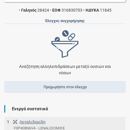
•
Γαληνός
28424
•
ΕΟΦ
316830703
•
ΗΔΥΚΑ
11845
Έλεγχος συγχορήγησης
Αναζήτηση αλληλεπιδράσεων μεταξύ ουσιών και
νόσων
Προχωρήστε στον έλεγχο
Ενεργά συστατικά
1
Λεναλιδοµίδη
F0P408N6V4 - LENALIDOMIDE