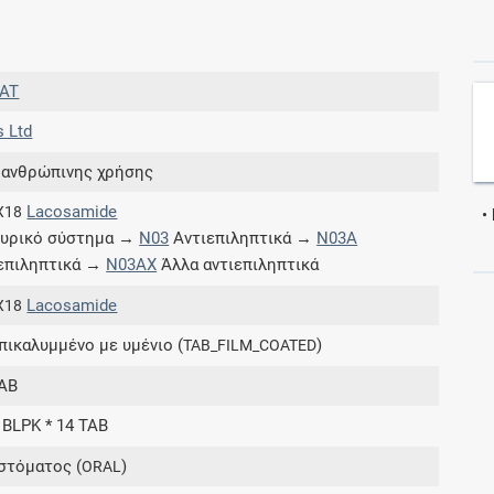
Συνδρομές
PAT
Μάθετε περισσότερα για τα οφέλη και τις
s Ltd
επιπλέον παροχές των συνδρομητικών
προγραμμάτων
 ανθρώπινης χρήσης
Lacosamide
X18
•
υρικό σύστημα →
N03
Αντιεπιληπτικά →
N03A
επιληπτικά →
N03AX
Άλλα αντιεπιληπτικά
Ενδείξεις και αγωγές
Lacosamide
X18
Βρείτε θεραπευτικές ενδείξεις και αγωγές για
επικαλυμμένο με υμένιο (
)
TAB_FILM_COATED
νόσους, συμπτώματα και ιατρικές πράξεις
AB
 BLPK * 14 TAB
στόματος (
)
Γνωρίζατε ότι...
ORAL