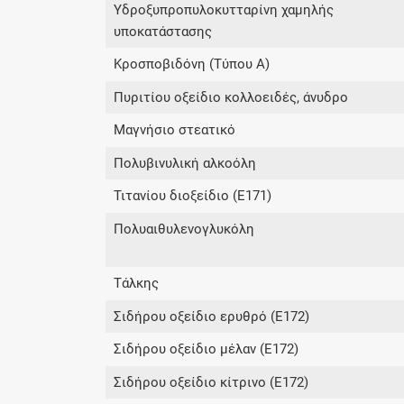
Υδροξυπροπυλοκυτταρίνη χαμηλής
υποκατάστασης
Κροσποβιδόνη (Tύπου A)
Πυριτίου οξείδιο κολλοειδές, άνυδρο
Mαγνήσιο στεατικό
Πολυβινυλική αλκοόλη
Τιτανίου διοξείδιο (E171)
Πολυαιθυλενογλυκόλη
Tάλκης
Σιδήρου οξείδιο ερυθρό (E172)
Σιδήρου οξείδιο μέλαν (E172)
Σιδήρου οξείδιο κίτρινο (E172)