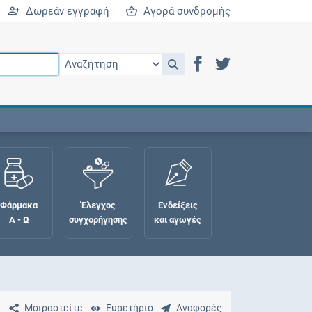
Δωρεάν εγγραφή
Αγορά συνδρομής
Φάρμακα
Έλεγχος
Ενδείξεις
Α - Ω
συγχορήγησης
και αγωγές
Μοιραστείτε
Ευρετήριο
Αναφορές