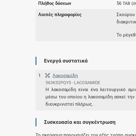
Πλήθος δόσεων
56
TAB
(σ
Λοιπές πληροφορίες
Σκούρου
διακριτι
Το μέγεθ
Ενεργά συστατικά
1
Λακοσαμίδη
563KS2PQY5 - LACOSAMIDE
Η λακοσαμίδη είναι ένα λειτουργικό αμι
μέσω του οποίου η λακοσαμίδη ασκεί την 
διευκρινιστεί πλήρως.
Συσκευασία και συγκέντρωση
Το σκεύασμα παρουσιάζει τον εξής τρόπο συσκ