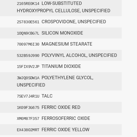
LOW-SUBSTITUTED
2165RE0K14
HYDROXYPROPYL CELLULOSE, UNSPECIFIED
CROSPOVIDONE, UNSPECIFIED
2S7830E561
SILICON MONOXIDE
1OQN9CBG7L
MAGNESIUM STEARATE
70097M6I30
POLYVINYL ALCOHOL, UNSPECIFIED
532B59J990
TITANIUM DIOXIDE
15FIX9V2JP
POLYETHYLENE GLYCOL,
3WJQ0SDW1A
UNSPECIFIED
TALC
7SEV7J4R1U
FERRIC OXIDE RED
1K09F3G675
FERROSOFERRIC OXIDE
XM0M87F357
FERRIC OXIDE YELLOW
EX438O2MRT