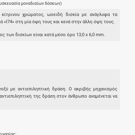
υσκευασία μοναδιαίων δόσεων)
Μοιραζόμαστε μαζί σας γεγονότα της
πορείας του Galinos.gr από το 2011 μέχρι
 κίτρινου χρώματος, ωοειδή δισκία με ανάγλυφα τα
σήμερα
κά «I74» στη μία όψη τους και κενά στην άλλη όψη τους.
ος των δισκίων είναι κατά μέσο όρο 13,0 x 6,0 mm.
νοξύ με αντιεπιληπτική δράση. Ο ακριβής μηχανισμός
αντιεπιληπτική της δράση στον άνθρωπο αναμένεται να
ευασίας: