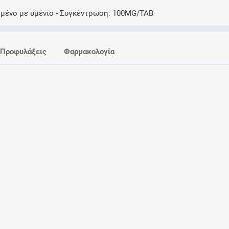
Ελέγξτε την αγωγή σας για αντενδείξεις και
μμένο με υμένιο
Συγκέντρωση
100MG/TAB
αλληλεπιδράσεις μεταξύ των φαρμάκων
Προφυλάξεις
Φαρμακολογία
Οι συνταγές μου
Αποθηκεύστε τις συνταγές σας και
μοιραστείτε τις εύκολα και με ασφάλεια
Μητρότητα και φάρμακα
Ενημερωθείτε για την ασφάλεια χορήγησης
ενός φαρμάκου κατά τη διάρκεια της
εγκυμοσύνης ή του θηλασμού