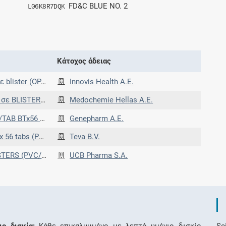
FD&C BLUE NO. 2
L06K8R7DQK
Κάτοχος άδειας
 (OPA/AL/PVC)
Innovis Health Α.Ε.
(PVC/PVDC-ALU)
Medochemie Hellas Α.Ε.
r (PVC/PVDC-ALU)
Genepharm Α.Ε.
C-ALU blisters)
Teva B.V.
U) (PVC/PVDC/ALU)
UCB Pharma S.A.