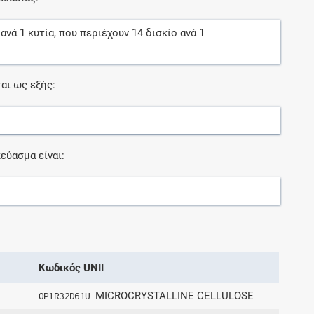
ανά
1
κυτία
, που περιέχουν
14
δισκίο
ανά
1
αι ως εξής:
εύασμα είναι:
Κωδικός UNII
MICROCRYSTALLINE CELLULOSE
OP1R32D61U