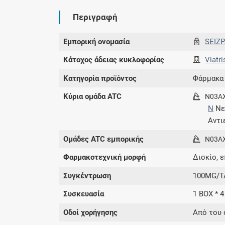
Περιγραφή
Εμπορική ονομασία
SEIZ
Κάτοχος άδειας κυκλοφορίας
Viatri
Κατηγορία προϊόντος
Φάρμακα
Κύρια ομάδα ATC
N03A
N
Νε
Αντι
Ομάδες ATC εμπορικής
N03A
Φαρμακοτεχνική μορφή
Δισκίο, 
Συγκέντρωση
100MG/T
Συσκευασία
1 BOX * 4
Οδοί χορήγησης
Από του 