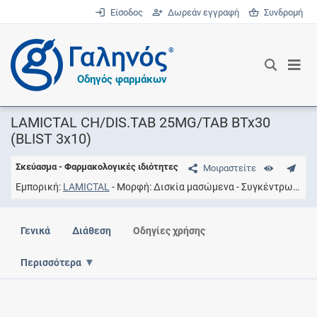
Είσοδος
Δωρεάν εγγραφή
Συνδρομή
®
Οδηγός φαρμάκων
LAMICTAL CH/DIS.TAB 25MG/TAB BTx30
(BLIST 3x10)
Σκεύασμα - Φαρμακολογικές ιδιότητες
Μοιραστείτε
Εμπορική
LAMICTAL
Μορφή
Δισκία μασώμενα
Συγκέντρωση
2
Γενικά
Διάθεση
Οδηγίες χρήσης
Περισσότερα