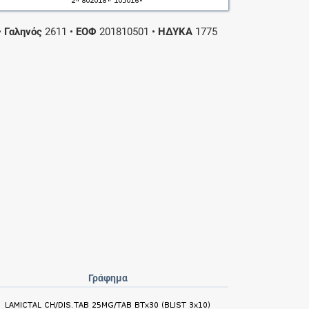
•
Γαληνός
2611
•
ΕΟΦ
201810501
•
ΗΔΥΚΑ
1775
Γράφημα