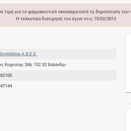
σε τιμή για το φαρμακευτικό σκεύασμα κατά τη δημοσίευση του
Συνδρομές
Η τελευταία διατίμησή του έγινε στις 15/02/2013
Μάθετε περισσότερα για τα οφέλη και τις
επιπλέον παροχές των συνδρομητικών
προγραμμάτων
SmithKline Α.Β.Ε.Ε.
 Κηφισίας 266, 152 32 Χαλάνδρι
Ενδείξεις και αγωγές
882100
847144
Βρείτε θεραπευτικές ενδείξεις και αγωγές για
νόσους, συμπτώματα και ιατρικές πράξεις
Γνωρίζατε ότι...