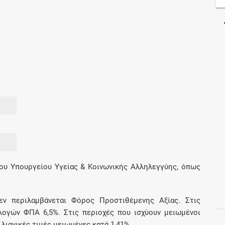
Μοιραζόμαστε μαζί σας γεγονότα της
πορείας του Galinos.gr από το 2011 μέχρι
σήμερα
ου Υπουργείου Υγείας & Κοινωνικής Αλληλεγγύης, όπως
εν περιλαμβάνεται Φόρος Προστιθέμενης Αξίας. Στις
αλογών ΦΠΑ 6,5%. Στις περιοχές που ισχύουν μειωμένοι
ιανικές τιμές μειωμένες κατά 1,41%.