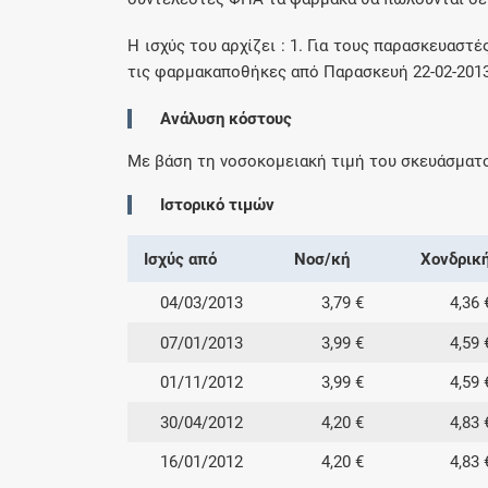
H ισχύς του αρχίζει : 1. Για τους παρασκευαστέ
τις φαρμακαποθήκες από Παρασκευή 22-02-2013. 
Ανάλυση κόστους
Με βάση τη νοσοκομειακή τιμή του σκευάσματ
Ιστορικό τιμών
Ισχύς από
Νοσ/κή
Χονδρικ
04/03/2013
3,79 €
4,36 
07/01/2013
3,99 €
4,59 
01/11/2012
3,99 €
4,59 
30/04/2012
4,20 €
4,83 
16/01/2012
4,20 €
4,83 