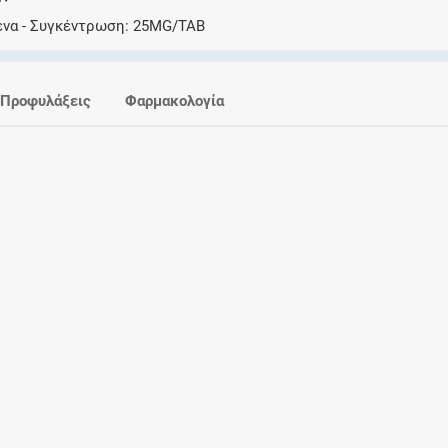
Ελέγξτε την αγωγή σας για αντενδείξεις και
ενα
Συγκέντρωση
25MG/TAB
αλληλεπιδράσεις μεταξύ των φαρμάκων
Προφυλάξεις
Φαρμακολογία
Οι συνταγές μου
Αποθηκεύστε τις συνταγές σας και
μοιραστείτε τις εύκολα και με ασφάλεια
Μητρότητα και φάρμακα
Ενημερωθείτε για την ασφάλεια χορήγησης
ενός φαρμάκου κατά τη διάρκεια της
εγκυμοσύνης ή του θηλασμού