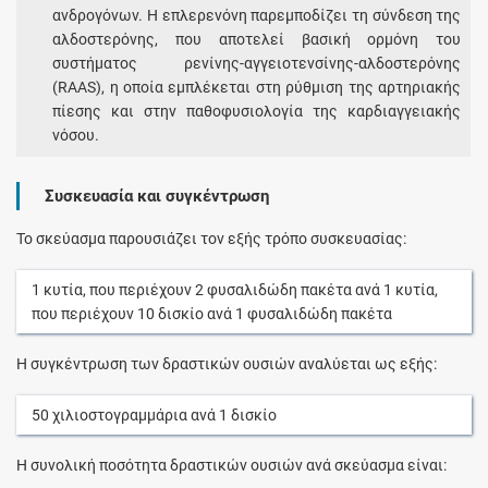
ανδρογόνων. Η επλερενόνη παρεμποδίζει τη σύνδεση της
αλδοστερόνης, που αποτελεί βασική ορμόνη του
συστήματος ρενίνης-αγγειοτενσίνης-αλδοστερόνης
(RAAS), η οποία εμπλέκεται στη ρύθμιση της αρτηριακής
πίεσης και στην παθοφυσιολογία της καρδιαγγειακής
νόσου.
Συσκευασία και συγκέντρωση
Το σκεύασμα παρουσιάζει τον εξής τρόπο συσκευασίας:
1
κυτία
, που περιέχουν
2
φυσαλιδώδη πακέτα
ανά
1
κυτία
,
που περιέχουν
10
δισκίο
ανά
1
φυσαλιδώδη πακέτα
Η συγκέντρωση των δραστικών ουσιών αναλύεται ως εξής:
50
χιλιοστογραμμάρια
ανά
1
δισκίο
Η συνολική ποσότητα δραστικών ουσιών ανά σκεύασμα είναι: