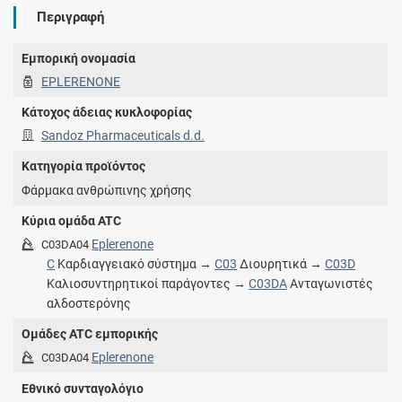
Περιγραφή
Εμπορική ονομασία
EPLERENONE
Κάτοχος άδειας κυκλοφορίας
Sandoz Pharmaceuticals d.d.
Κατηγορία προϊόντος
Φάρμακα ανθρώπινης χρήσης
Κύρια ομάδα ATC
Eplerenone
C03DA04
C
Καρδιαγγειακό σύστημα →
C03
Διουρητικά →
C03D
Καλιοσυντηρητικοί παράγοντες →
C03DA
Ανταγωνιστές
αλδοστερόνης
Ομάδες ATC εμπορικής
Eplerenone
C03DA04
Εθνικό συνταγολόγιο