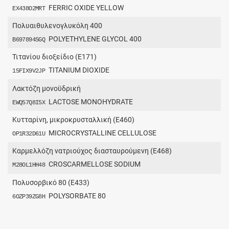
FERRIC OXIDE YELLOW
EX438O2MRT
Πολυαιθυλενογλυκόλη 400
POLYETHYLENE GLYCOL 400
B697894SGQ
Τιτανίου διοξείδιο (E171)
TITANIUM DIOXIDE
15FIX9V2JP
Λακτόζη μονοϋδρική
LACTOSE MONOHYDRATE
EWQ57Q8I5X
Κυτταρίνη, μικροκρυσταλλική (E460)
MICROCRYSTALLINE CELLULOSE
OP1R32D61U
Καρμελλόζη νατριούχος διασταυρούμενη (E468)
CROSCARMELLOSE SODIUM
M28OL1HH48
Πολυσορβικό 80 (E433)
POLYSORBATE 80
6OZP39ZG8H