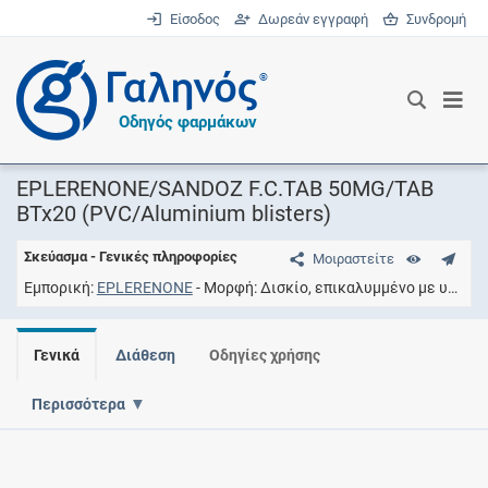
Είσοδος
Δωρεάν εγγραφή
Συνδρομή
®
Οδηγός φαρμάκων
EPLERENONE/SANDOZ F.C.TAB 50MG/TAB
BTx20 (PVC/Aluminium blisters)
Σκεύασμα - Γενικές πληροφορίες
Μοιραστείτε
Εμπορική
EPLERENONE
Μορφή
Δισκίο, επικαλυμμένο με υμένιο
Γενικά
Διάθεση
Οδηγίες χρήσης
Περισσότερα