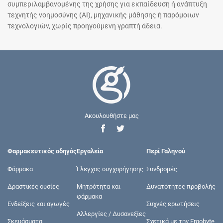
συμπεριλαμβανομένης της χρήσης για εκπαίδευση ή ανάπτυξη
τεχνητής νοημοσύνης (AI), μηχανικής μάθησης ή παρόμοιων
τεχνολογιών, χωρίς προηγούμενη γραπτή άδεια.
Ακουλουθήστε μας
Φαρμακευτικός οδηγός
Εργαλεία
Περί Γαληνού
Φάρμακα
Έλεγχος συγχορήγησης
Συνδρομές
Δραστικές ουσίες
Μητρότητα και
Δυνατότητες προβολής
φάρμακα
Ενδείξεις και αγωγές
Συχνές ερωτήσεις
Αλλεργίες / Δυσανεξίες
Σκευάσματα
Σχετικά με την Ergobyte