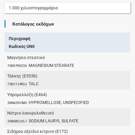
1.000
χιλιοστογραμμάρια
Κατάλογος εκδόχων
Περιγραφή
Κωδικός UNII
Μαγνήσιο στεατικό
MAGNESIUM STEARATE
70097M6I30
Τάλκης (E553b)
TALC
7SEV7J4R1U
Υπρομελλόζη (E464)
HYPROMELLOSE, UNSPECIFIED
3NXW29V3WO
Νάτριο λαουρυλοθειικό
SODIUM LAURYL SULFATE
368GB5141J
Σιδήρου οξείδιο κίτρινο (E172)