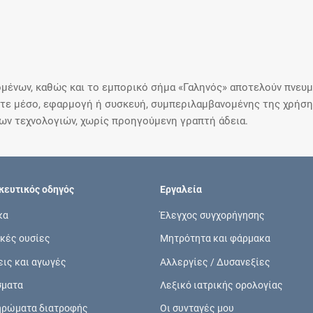
μένων, καθώς και το εμπορικό σήμα «Γαληνός» αποτελούν πνευμα
ε μέσο, εφαρμογή ή συσκευή, συμπεριλαμβανομένης της χρήσης
ιων τεχνολογιών, χωρίς προηγούμενη γραπτή άδεια.
ευτικός οδηγός
Εργαλεία
κα
Έλεγχος συγχορήγησης
κές ουσίες
Μητρότητα και φάρμακα
εις και αγωγές
Αλλεργίες / Δυσανεξίες
σματα
Λεξικό ιατρικής ορολογίας
ηρώματα διατροφής
Οι συνταγές μου