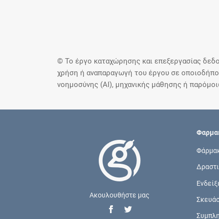
© Το έργο καταχώρησης και επεξεργασίας δεδο
χρήση ή αναπαραγωγή του έργου σε οποιοδήποτ
νοημοσύνης (AI), μηχανικής μάθησης ή παρόμο
Φαρμακ
Φάρμα
Δραστι
Ενδείξ
Ακουλουθήστε μας
Σκευά
Συμπλ