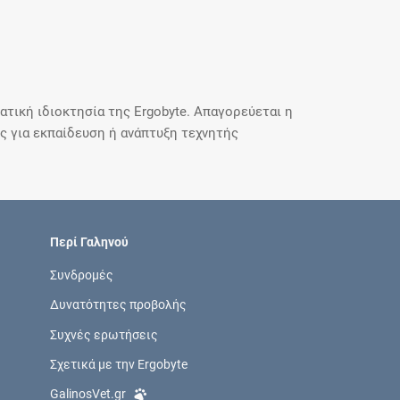
τική ιδιοκτησία της Ergobyte. Απαγορεύεται η
 για εκπαίδευση ή ανάπτυξη τεχνητής
Περί Γαληνού
Συνδρομές
Δυνατότητες προβολής
Συχνές ερωτήσεις
Σχετικά με την Ergobyte
GalinosVet.gr