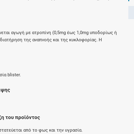
Μοιραζόμαστε μαζί σας γεγονότα της
πορείας του Galinos.gr από το 2011 μέχρι
σήμερα
νεται αγωγή με ατροπίνη (0,5mg έως 1,0mg υποδορίως ή
 διατήρηση της αναπνοής και της κυκλοφορίας. Η
ία blister.
ιψης
ξη του προϊόντος
τατεύεται από το φως και την υγρασία.