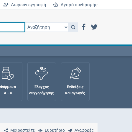
Δωρεάν εγγραφή
Αγορά συνδρομής
Φάρμακα
Έλεγχος
Ενδείξεις
Α - Ω
συγχορήγησης
και αγωγές
Μοιραστείτε
Ευρετήριο
Αναφορές