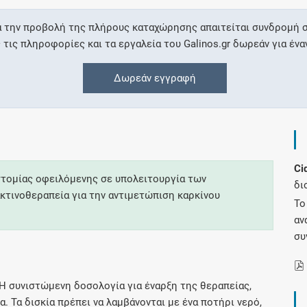
α την προβολή της πλήρους καταχώρησης απαιτείται συνδρομή σ
Συνδρομές
ις πληροφορίες και τα εργαλεία του Galinos.gr δωρεάν για ένα
Μάθετε περισσότερα για τα οφέλη και τις
Δωρεάν εγγραφή
επιπλέον παροχές των συνδρομητικών
προγραμμάτων
Ci
Ενδείξεις και αγωγές
τομίας οφειλόμενης σε υπολειτουργία των
δι
κτινοθεραπεία για την αντιμετώπιση καρκίνου
Βρείτε θεραπευτικές ενδείξεις και αγωγές για
Το
νόσους, συμπτώματα και ιατρικές πράξεις
αν
συ
 Η συνιστώμενη δοσολογία για έναρξη της θεραπείας,
Γνωρίζατε ότι...
α. Τα δισκία πρέπει να λαμβάνονται με ένα ποτήρι νερό,