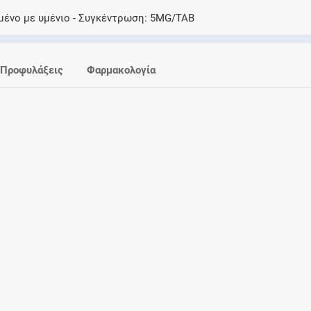
Ελέγξτε την αγωγή σας για αντενδείξεις και
μένο με υμένιο
Συγκέντρωση
5MG/TAB
αλληλεπιδράσεις μεταξύ των φαρμάκων
Προφυλάξεις
Φαρμακολογία
Οι συνταγές μου
Αποθηκεύστε τις συνταγές σας και
μοιραστείτε τις εύκολα και με ασφάλεια
Μητρότητα και φάρμακα
Ενημερωθείτε για την ασφάλεια χορήγησης
ενός φαρμάκου κατά τη διάρκεια της
εγκυμοσύνης ή του θηλασμού