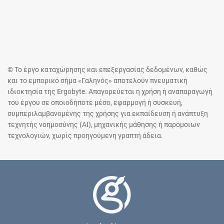
© Το έργο καταχώρησης και επεξεργασίας δεδομένων, καθώς
και το εμπορικό σήμα «Γαληνός» αποτελούν πνευματική
ιδιοκτησία της Ergobyte. Απαγορεύεται η χρήση ή αναπαραγωγή
του έργου σε οποιοδήποτε μέσο, εφαρμογή ή συσκευή,
συμπεριλαμβανομένης της χρήσης για εκπαίδευση ή ανάπτυξη
τεχνητής νοημοσύνης (AI), μηχανικής μάθησης ή παρόμοιων
τεχνολογιών, χωρίς προηγούμενη γραπτή άδεια.