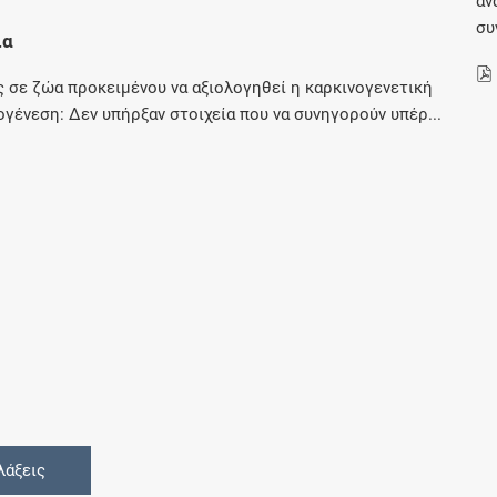
αν
Μοιραζόμαστε μαζί σας γεγονότα της
συ
ια
πορείας του Galinos.gr από το 2011 μέχρι
σήμερα
 σε ζώα προκειμένου να αξιολογηθεί η καρκινογενετική
ιογένεση: Δεν υπήρξαν στοιχεία που να συνηγορούν υπέρ...
λάξεις