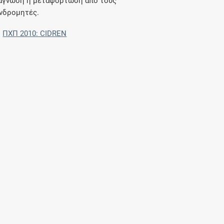
άγνωση ή μεταφόρτωση από τους
νδρομητές.
ΠΧΠ 2010: CIDREN