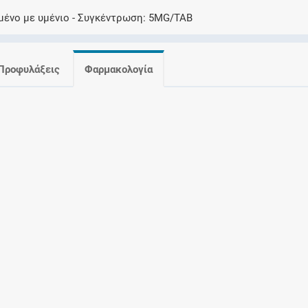
Ελέγξτε την αγωγή σας για αντενδείξεις και
μένο με υμένιο
Συγκέντρωση
5MG/TAB
αλληλεπιδράσεις μεταξύ των φαρμάκων
Προφυλάξεις
Φαρμακολογία
Οι συνταγές μου
Αποθηκεύστε τις συνταγές σας και
μοιραστείτε τις εύκολα και με ασφάλεια
Μητρότητα και φάρμακα
Ενημερωθείτε για την ασφάλεια χορήγησης
ενός φαρμάκου κατά τη διάρκεια της
εγκυμοσύνης ή του θηλασμού