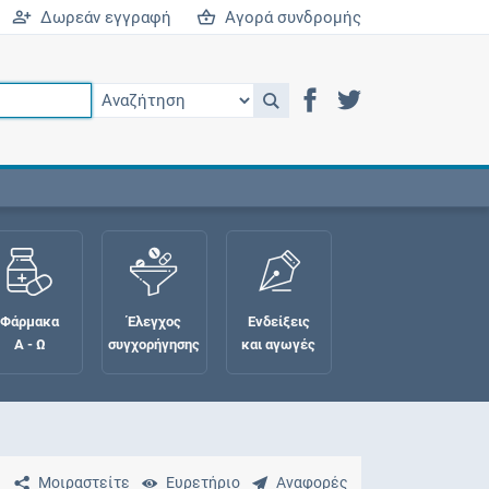
Δωρεάν εγγραφή
Αγορά συνδρομής
Φάρμακα
Έλεγχος
Ενδείξεις
Α - Ω
συγχορήγησης
και αγωγές
Μοιραστείτε
Ευρετήριο
Αναφορές