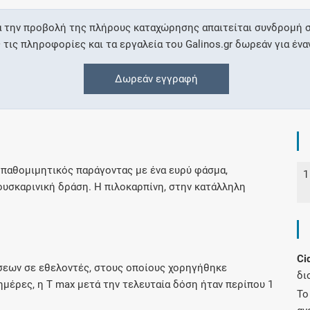
α την προβολή της πλήρους καταχώρησης απαιτείται συνδρομή σ
Συνδρομές
ις πληροφορίες και τα εργαλεία του Galinos.gr δωρεάν για ένα
Μάθετε περισσότερα για τα οφέλη και τις
Δωρεάν εγγραφή
επιπλέον παροχές των συνδρομητικών
προγραμμάτων
μπαθομιμητικός παράγοντας με ένα ευρύ φάσμα,
1
Ενδείξεις και αγωγές
υσκαρινική δράση. Η πιλοκαρπίνη, στην κατάλληλη
Βρείτε θεραπευτικές ενδείξεις και αγωγές για
νόσους, συμπτώματα και ιατρικές πράξεις
Ci
σεων σε εθελοντές, στους οποίους χορηγήθηκε
δι
ημέρες, η T max μετά την τελευταία δόση ήταν περίπου 1
Γνωρίζατε ότι...
Το