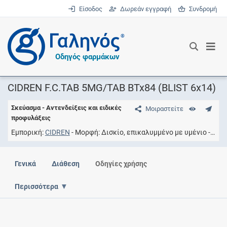
Είσοδος
Δωρεάν εγγραφή
Συνδρομή
®
Οδηγός φαρμάκων
CIDREN F.C.TAB 5MG/TAB BTx84 (BLIST 6x14)
Σκεύασμα - Αντενδείξεις και ειδικές
Μοιραστείτε
προφυλάξεις
Εμπορική
CIDREN
Μορφή
Δισκίο, επικαλυμμένο με υμένιο
Συγ
Γενικά
Διάθεση
Οδηγίες χρήσης
Περισσότερα