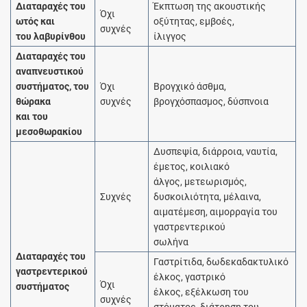
Διαταραχές του
Έκπτωση της ακουστικής
Όχι
ωτός και
οξύτητας, εμβοές,
συχνές
του λαβυρίνθου
ίλιγγος
Διαταραχές του
αναπνευστικού
συστήματος, του
Όχι
Βρογχικό άσθμα,
θώρακα
συχνές
βρογχόσπασμος, δύσπνοια
και του
μεσοθωρακίου
Δυσπεψία, διάρροια, ναυτία,
έμετος, κοιλιακό
άλγος, μετεωρισμός,
Συχνές
δυσκοιλιότητα, μέλαινα,
αιματέμεση, αιμορραγία του
γαστρεντερικού
σωλήνα
Διαταραχές του
Γαστρίτιδα, δωδεκαδακτυλικό
γαστρεντερικού
έλκος, γαστρικό
Όχι
συστήματος
έλκος, εξέλκωση του
συχνές