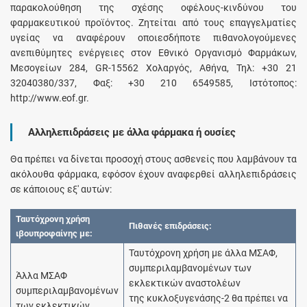
παρακολούθηση της σχέσης οφέλους-κινδύνου του
φαρμακευτικού προϊόντος. Ζητείται από τους επαγγελματίες
υγείας να αναφέρουν οποιεσδήποτε πιθανολογούμενες
ανεπιθύμητες ενέργειες στον Εθνικό Οργανισμό Φαρμάκων,
Μεσογείων 284, GR-15562 Χολαργός, Αθήνα, Τηλ: +30 21
32040380/337, Φαξ: +30 210 6549585, Ιστότοπος:
http://www.eof.gr.
Αλληλεπιδράσεις με άλλα φάρμακα ή ουσίες
Θα πρέπει να δίνεται προσοχή στους ασθενείς που λαμβάνουν τα
ακόλουθα φάρμακα, εφόσον έχουν αναφερθεί αλληλεπιδράσεις
σε κάποιους εξ' αυτών:
Ταυτόχρονη χρήση
Πιθανές επιδράσεις:
ιβουπροφαίνης με:
Ταυτόχρονη χρήση με άλλα ΜΣΑΦ,
συμπεριλαμβανομένων των
Άλλα ΜΣΑΦ
εκλεκτικών αναστολέων
συμπεριλαμβανομένων
της κυκλοξυγενάσης-2 θα πρέπει να
των εκλεκτικών