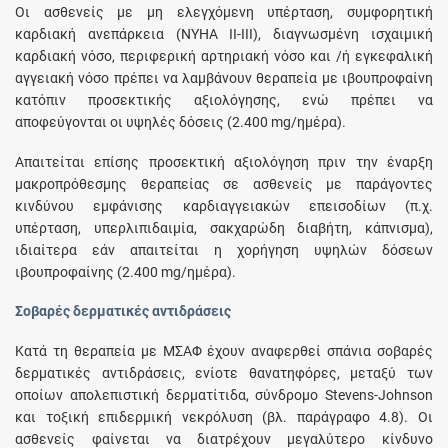
Οι ασθενείς με μη ελεγχόμενη υπέρταση, συμφορητική
καρδιακή ανεπάρκεια (NYHA II-III), διαγνωσμένη ισχαιμική
καρδιακή νόσο, περιφερική αρτηριακή νόσο και /ή εγκεφαλική
αγγειακή νόσο πρέπει να λαμβάνουν θεραπεία με ιβουπροφαίνη
κατόπιν προσεκτικής αξιολόγησης, ενώ πρέπει να
αποφεύγονται οι υψηλές δόσεις (2.400 mg/ημέρα).
Απαιτείται επίσης προσεκτική αξιολόγηση πριν την έναρξη
μακροπρόθεσμης θεραπείας σε ασθενείς με παράγοντες
κινδύνου εμφάνισης καρδιαγγειακών επεισοδίων (π.χ.
υπέρταση, υπερλιπιδαιμία, σακχαρώδη διαβήτη, κάπνισμα),
ιδιαίτερα εάν απαιτείται η χορήγηση υψηλών δόσεων
ιβουπροφαίνης (2.400 mg/ημέρα).
Σοβαρές δερματικές αντιδράσεις
Κατά τη θεραπεία με ΜΣΑΦ έχουν αναφερθεί σπάνια σοβαρές
δερματικές αντιδράσεις, ενίοτε θανατηφόρες, μεταξύ των
οποίων απολεπιστική δερματίτιδα, σύνδρομο Stevens-Johnson
και τοξική επιδερμική νεκρόλυση (βλ. παράγραφο 4.8). Οι
ασθενείς φαίνεται να διατρέχουν μεγαλύτερο κίνδυνο