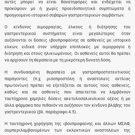
αυτές μπορεί να είναι θανατηφόρες και ενδέχεται να
προκύψουν με ή χωρίς προειδοποιητικά συμπτώματα ή
προηγούμενο ιστορικό σοβαρών γαστρεντερικών συμβάντων.
Ο κίνδυνος αιμορραγίας, έλκους ή διάτρησης του
γαστρεντερικού συστήματος είναι μεγαλύτερος όταν
αυξάνονται οι δόσεις ιβουπροφαίνης σε ασθενείς με ιστορικό
ελκών, ειδικά όταν υπήρχαν επιπλοκές με αιμορραγία ή
διάτρηση και στους ηλικιωμένους. Οι ασθενείς αυτοί θα πρέπει
να αρχίσουν τη θεραπεία με τη μικρότερη δυνατή δόση.
Η συνδυασμένη θεραπεία με γαστροπροστατευτικούς
παράγοντες (π.χ. μισοπροστόλη ή αναστολείς αντλίας
πρωτονίων) πρέπει να εξετάζεται σε αυτούς τους ασθενείς,
καθώς και σε ασθενείς που απαιτείται να λαμβάνουν
ταυτόχρονα χαμηλές δόσεις ακετυλοσαλικυλικού οξέος ή με
άλλα φάρμακα που πιθανόν να αυξήσουν τον κίνδυνο βλάβης του
γαστρεντερικού (βλ. παράγραφο 4.5).
Η ταυτόχρονη χορήγηση της ιβουπροφαίνης και άλλων ΜΣΑΦ,
συμπεριλαμβανομένων των εκλεκτικών αναστολέων της