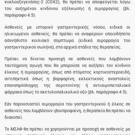
κυκλοοξυγενάσης-2 (COX2), θα πρέπει να αποφεύγεται λόγω
του αυξημένου κινδύνου εξέλκωσης ή αιμορραγίας (βλ.
παράγραφο 4.5).
Ασθενείς με ιστορικό γαστρεντερικής νόσου, ειδικά οι
ηλικιωμένοι ασθενείς, θα πρέπει να αναφέρουν οποιοδήποτε
ασυνήθιστο κοιλιακό σύμπτωμα (ειδικά αιμορραγία του
γαστρεντερικού σωλήνα), στα αρχικά στάδια της θεραπείας.
Πρέπει να δίνεται προσοχή σε ασθενείς που λαμβάνουν
ταυτόχρονη αγωγή που θα μπορούσε να αυξήσει τον κίνδυνο
έλκους ή αιμορραγίας, όπως από στόματος κορτικοστεροειδή,
αντιπηκτικά όπως η βαρφαρίνη, εκλεκτικούς αναστολείς
επαναπρόσληψης της σεροτονίνης ή αντιαιμοπεταλιακά
φάρμακα όπως το ακετυλοσαλικυλικό οξύ (βλ. παράγραφο 4.5).
Εάν παρουσιαστεί αιμορραγία του γαστρεντερικού ή έλκος σε
ασθενείς που λαμβάνουν ιβουπροφαίνη, η θεραπεία θα πρέπει να
διακοπεί.
Τα ΜΣΑΦ θα πρέπει να χορηγούνται με προσοχή σε ασθενείς με