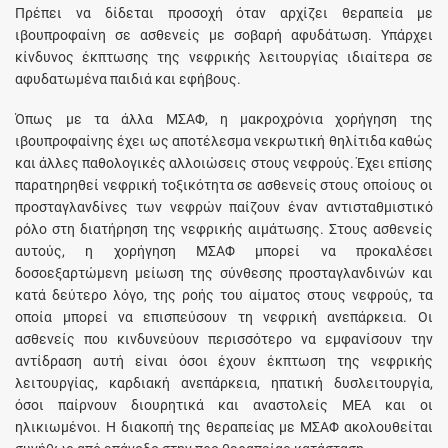
Πρέπει να δίδεται προσοχή όταν αρχίζει θεραπεία με
ιβουπροφαίνη σε ασθενείς με σοβαρή αφυδάτωση. Υπάρχει
κίνδυνος έκπτωσης της νεφρικής λειτουργίας ιδιαίτερα σε
αφυδατωμένα παιδιά και εφήβους.
Όπως με τα άλλα ΜΣΑΦ, η μακροχρόνια χορήγηση της
ιβουπροφαίνης έχει ως αποτέλεσμα νεκρωτική θηλίτιδα καθώς
και άλλες παθολογικές αλλοιώσεις στους νεφρούς. Έχει επίσης
παρατηρηθεί νεφρική τοξικότητα σε ασθενείς στους οποίους οι
προσταγλανδίνες των νεφρών παίζουν έναν αντισταθμιστικό
ρόλο στη διατήρηση της νεφρικής αιμάτωσης. Στους ασθενείς
αυτούς, η χορήγηση ΜΣΑΦ μπορεί να προκαλέσει
δοσοεξαρτώμενη μείωση της σύνθεσης προσταγλανδινών και
κατά δεύτερο λόγο, της ροής του αίματος στους νεφρούς, τα
οποία μπορεί να επισπεύσουν τη νεφρική ανεπάρκεια. Οι
ασθενείς που κινδυνεύουν περισσότερο να εμφανίσουν την
αντίδραση αυτή είναι όσοι έχουν έκπτωση της νεφρικής
λειτουργίας, καρδιακή ανεπάρκεια, ηπατική δυσλειτουργία,
όσοι παίρνουν διουρητικά και αναστολείς ΜΕΑ και οι
ηλικιωμένοι. Η διακοπή της θεραπείας με ΜΣΑΦ ακολουθείται