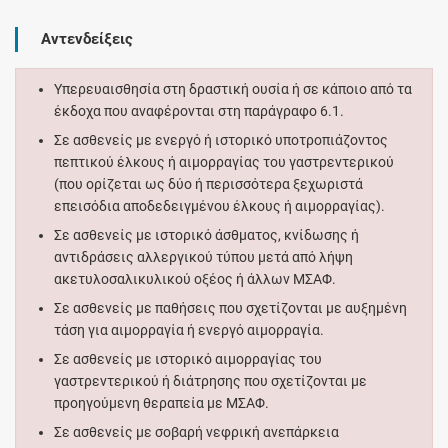
Αντενδείξεις
Υπερευαισθησία στη δραστική ουσία ή σε κάποιο από τα
έκδοχα που αναφέρονται στη παράγραφο 6.1.
Σε ασθενείς με ενεργό ή ιστορικό υποτροπιάζοντος
πεπτικού έλκους ή αιμορραγίας του γαστρεντερικού
(που ορίζεται ως δύο ή περισσότερα ξεχωριστά
επεισόδια αποδεδειγμένου έλκους ή αιμορραγίας).
Σε ασθενείς με ιστορικό άσθματος, κνίδωσης ή
αντιδράσεις αλλεργικού τύπου μετά από λήψη
ακετυλοσαλικυλικού οξέος ή άλλων ΜΣΑΦ.
Σε ασθενείς με παθήσεις που σχετίζονται με αυξημένη
τάση για αιμορραγία ή ενεργό αιμορραγία.
Σε ασθενείς με ιστορικό αιμορραγίας του
γαστρεντερικού ή διάτρησης που σχετίζονται με
προηγούμενη θεραπεία με ΜΣΑΦ.
Σε ασθενείς με σοβαρή νεφρική ανεπάρκεια