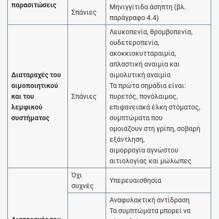
παρασιτώσεις
Μηνιγγίτιδα άσηπτη (βλ.
Σπάνιες
παράγραφο 4.4)
Λευκοπενία, θρομβοπενία,
ουδετεροπενία,
ακοκκιοκυτταραιμία,
απλαστική αναιμία και
Διαταραχές του
αιμολυτική αναιμία
αιμοποιητικού
Τα πρώτα σημάδια είναι:
και του
Σπάνιες
πυρετός, πονόλαιμος,
λεμφικού
επιφανειακά έλκη στόματος,
συστήματος
συμπτώματα που
ομοιάζουν στη γρίπη, σοβαρή
εξάντληση,
αιμορραγία αγνώστου
αιτιολογίας και μώλωπες
Όχι
Υπερευαισθησία
συχνές
Αναφυλακτική αντίδραση
Τα συμπτώματα μπορεί να