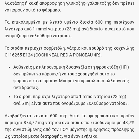
λακτάσης ή κακή απορρόφηση γλυκόζης- γαλακτόζης δεν πρέπει
να πάρουν αυτό το φάρμακο.
Tα επικαλυμμένα με λεπτό υμένιο δισκία 600 mg περιέχουν
λιγότερο από 1 mmol νατρίου (23 mg) ανά δισκίο, είναι αυτό που
ονομάζουμε «ελεύθερο νατρίου».
Το σιρόπι περιέχει σορβιτόλη, νάτριο και ερυθρό της κοχενίλης
CI 16255 E124 (COCHINEAL RED A PONCEAU 4R).
Ασθενείς με κληρονομική δυσανεξία στη φρουκτόζη (HFI)
δεν πρέπει να πάρουν/ή να τους χορηγηθεί αυτό το
φαρμακευτικό προϊόν. Μπορεί να προκαλέσει αλλεργικές
αντιδράσεις.
Το σιρόπι περιέχει λιγότερο από 1 mmol νατρίου (23 mg)
ανά 5 ml, είναι αυτό που ονομάζουμε «ελεύθερο νατρίου».
Αναβράζοντα κοκκία 600 mg: Αυτό το φαρμακευτικό προϊόν
περιέχει 874,72 mg νατρίου ανά δισκίο που ισοδυναμεί με 43,7%
της συνιστώμενης από τον ΠΟΥ μέγιστης ημερήσιας πρόσληψης
2 g νατρίου μέσω διατροφής, για έναν ενήλικα.