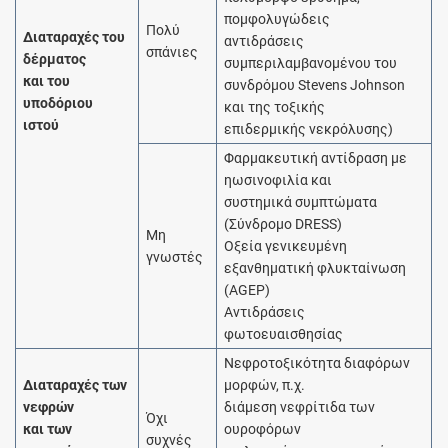
πομφολυγώδεις
Πολύ
Διαταραχές του
αντιδράσεις
σπάνιες
δέρματος
συμπεριλαμβανομένου του
και του
συνδρόμου Stevens Johnson
υποδόριου
και της τοξικής
ιστού
επιδερμικής νεκρόλυσης)
Φαρμακευτική αντίδραση με
ηωσινοφιλία και
συστημικά συμπτώματα
(Σύνδρομο DRESS)
Μη
Οξεία γενικευμένη
γνωστές
εξανθηματική φλυκταίνωση
(AGEP)
Aντιδράσεις
φωτοευαισθησίας
Νεφροτοξικότητα διαφόρων
Διαταραχές των
μορφών, π.χ.
νεφρών
διάμεση νεφρίτιδα των
Όχι
και των
ουροφόρων
συχνές