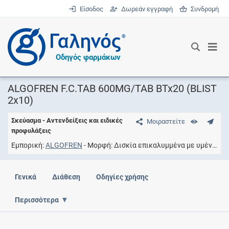
Είσοδος
Δωρεάν εγγραφή
Συνδρομή
®
Οδηγός φαρμάκων
ALGOFREN F.C.TAB 600MG/TAB BTx20 (BLIST
2x10)
Σκεύασμα - Αντενδείξεις και ειδικές
Μοιραστείτε
προφυλάξεις
Εμπορική
ALGOFREN
Μορφή
Δισκία επικαλυμμένα με υμένιο
Σ
Γενικά
Διάθεση
Οδηγίες χρήσης
Περισσότερα