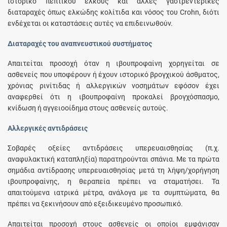
ιστορικό πεπτικού έλκους και άλλες γαστρεντερικές
διαταραχές όπως ελκώδης κολίτιδα και νόσος του Crohn, διότι
ενδέχεται οι καταστάσεις αυτές να επιδεινωθούν.
Διαταραχές του αναπνευστικού συστήματος
Απαιτείται προσοχή όταν η ιβουπροφαίνη χορηγείται σε
ασθενείς που υποφέρουν ή έχουν ιστορικό βρογχικού άσθματος,
χρόνιας ρινίτιδας ή αλλεργικών νοσημάτων εφόσον έχει
αναφερθεί ότι η ιβουπροφαίνη προκαλεί βρογχόσπασμο,
κνίδωση ή αγγειοοίδημα στους ασθενείς αυτούς.
Αλλεργικές αντιδράσεις
Σοβαρές οξείες αντιδράσεις υπερευαισθησίας (π.χ.
αναφυλακτική καταπληξία) παρατηρούνται σπάνια. Με τα πρώτα
σημάδια αντίδρασης υπερευαισθησίας μετά τη λήψη/χορήγηση
ιβουπροφαίνης, η θεραπεία πρέπει να σταματήσει. Τα
απαιτούμενα ιατρικά μέτρα, ανάλογα με τα συμπτώματα, θα
πρέπει να ξεκινήσουν από εξειδικευμένο προσωπικό.
Απαιτείται προσοχή στους ασθενείς οι οποίοι εμφάνισαν