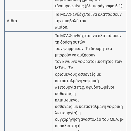
ιβουπροφαίνης (βλ. παράγραφο 5.1).
Τα ΜΣΑΦ ενδέχεται να ελαττώσουν
Λίθιο
την αποβολή του
λιθίου.
Τα ΜΣΑΦ ενδέχεται να ελαττώσουν
τη δράση αυτών
των φαρμάκων. Τα διουρητικά
μπορούν να αυξήσουν
τον κίνδυνο νεφροτοξικότητας των
ΜΣΑΦ. Σε
ορισμένους ασθενείς με
κατασταλμένη νεφρική
λειτουργία (π.χ. αφυδατωμένοι
ασθενείς ή
ηλικιωμένοι
ασθενείς με κατασταλμένη νεφρική
λειτουργία) η
συγχορήγηση αναστολέα του MEΑ, β-
αποκλειστή ή