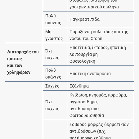
στόματος, διάτρηση του
γαστρεντερικού σωλήνα
Πολύ
Παγκρεατίτιδα
σπάνιες
Μη
Παρόξυνση κολίτιδας και της
γνωστές
νόσου του Crohn
Ηπατίτιδα, ίκτερος, ηπατική
Όχι
Διαταραχές του
λειτουργία μη
συχνές
ήπατος
φυσιολογική
και των
Πολύ
χοληφόρων
Ηπατική ανεπάρκεια
σπάνιες
Συχνές
Εξάνθημα
Κνίδωση, κνησμός, πορφύρα,
Όχι
αγγειοοίδημα,
συχνές
αντίδραση από
φωτοευαισθησία
Σοβαρές μορφές δερματικών
αντιδράσεων (π.χ.
πολύμορφο ερύθημα,