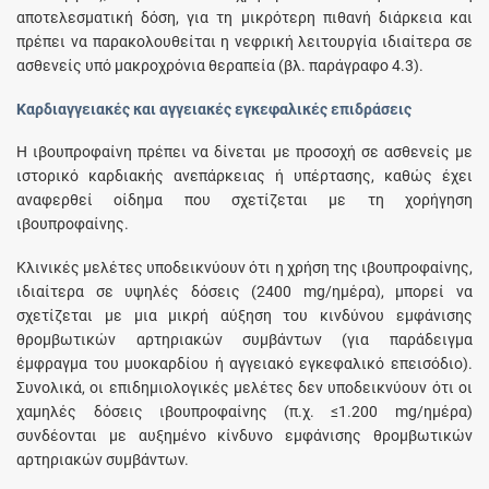
αποτελεσματική δόση, για τη μικρότερη πιθανή διάρκεια και
πρέπει να παρακολουθείται η νεφρική λειτουργία ιδιαίτερα σε
ασθενείς υπό μακροχρόνια θεραπεία (βλ. παράγραφο 4.3).
Καρδιαγγειακές και αγγειακές εγκεφαλικές επιδράσεις
Η ιβουπροφαίνη πρέπει να δίνεται με προσοχή σε ασθενείς με
ιστορικό καρδιακής ανεπάρκειας ή υπέρτασης, καθώς έχει
αναφερθεί οίδημα που σχετίζεται με τη χορήγηση
ιβουπροφαίνης.
Κλινικές μελέτες υποδεικνύουν ότι η χρήση της ιβουπροφαίνης,
ιδιαίτερα σε υψηλές δόσεις (2400 mg/ημέρα), μπορεί να
σχετίζεται με μια μικρή αύξηση του κινδύνου εμφάνισης
θρομβωτικών αρτηριακών συμβάντων (για παράδειγμα
έμφραγμα του μυοκαρδίου ή αγγειακό εγκεφαλικό επεισόδιο).
Συνολικά, οι επιδημιολογικές μελέτες δεν υποδεικνύουν ότι οι
χαμηλές δόσεις ιβουπροφαίνης (π.χ. ≤1.200 mg/ημέρα)
συνδέονται με αυξημένο κίνδυνο εμφάνισης θρομβωτικών
αρτηριακών συμβάντων.