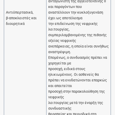
ανταγωνιστή της αγγειοτενσίνης ΙΙ
και παραγόντων που
Αντιϋπερτασικά,
αναστέλλουν την κυκλοξυγενάση
β-αποκλειστές και
έχει ως αποτέλεσμα
διουρητικά
την επιδείνωση της νεφρικής
λειτουργίας,
συμπεριλαμβανομένης της πιθανής
οξείας νεφρικής
ανεπάρκειας, η οποία είναι συνήθως
αναστρέψιμη.
Επομένως, ο συνδυασμός πρέπει να
χορηγείται με
προσοχή, ειδικά στους
ηλικιωμένους. Οι ασθενείς θα
πρέπει να ενυδατώνονται επαρκώς
και απαιτείται
προσοχή στην παρακολούθηση της
νεφρικής
λειτουργίας μετά την έναρξη της
συνδυαστικής
θεραπείας και περιοδικά στη