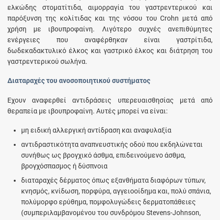
ελκώδης στοματίτιδα, αιμορραγία του γαστρεντερικού και
παρόξυνση της κολίτιδας και της νόσου του Crohn μετά από
χρήση με ιβουπροφαίνη. Λιγότερο συχνές ανεπιθύμητες
ενέργειες που αναφέρθηκαν είναι γαστρίτιδα,
δωδεκαδακτυλικό έλκος και γαστρικό έλκος και διάτρηση του
γαστρεντερικού σωλήνα.
Διαταραχές του ανοσοποιητικού συστήματος
Έχουν αναφερθεί αντιδράσεις υπερευαισθησίας μετά από
θεραπεία με ιβουπροφαίνη. Αυτές μπορεί να είναι:
μη ειδική αλλεργική αντίδραση και αναφυλαξία
αντιδραστικότητα αναπνευστικής οδού που εκδηλώνεται
συνήθως ως βρογχικό άσθμα, επιδεινούμενο άσθμα,
βρογχόσπασμος ή δύσπνοια
διαταραχές δέρματος όπως εξανθήματα διαφόρων τύπων,
κνησμός, κνίδωση, πορφύρα, αγγειοοίδημα και, πολύ σπάνια,
πολύμορφο ερύθημα, πομφολυγώδεις δερματοπάθειες
(συμπεριλαμβανομένου του συνδρόμου Stevens-Johnson,