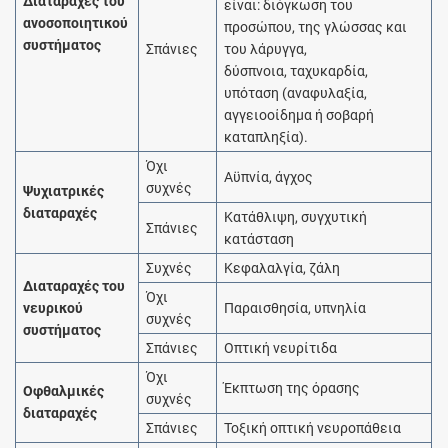
Διαταραχές του
είναι: διόγκωση του
ανοσοποιητικού
προσώπου, της γλώσσας και
συστήματος
Σπάνιες
του λάρυγγα,
δύσπνοια, ταχυκαρδία,
υπόταση (αναφυλαξία,
αγγειοοίδημα ή σοβαρή
καταπληξία).
Όχι
Αϋπνία, άγχος
συχνές
Ψυχιατρικές
διαταραχές
Κατάθλιψη, συγχυτική
Σπάνιες
κατάσταση
Συχνές
Κεφαλαλγία, ζάλη
Διαταραχές του
Όχι
νευρικού
Παραισθησία, υπνηλία
συχνές
συστήματος
Σπάνιες
Οπτική νευρίτιδα
Όχι
Έκπτωση της όρασης
Οφθαλμικές
συχνές
διαταραχές
Σπάνιες
Τοξική οπτική νευροπάθεια