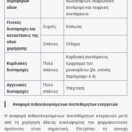
ουροφόρων
σωληναρίων, νεφρωσικό
οδών
σύνδρομο και νεφρική
ανεπάρκεια
Γενικές
Συχνές
Κόπωση
διαταραχές και
καταστάσεις της
οδού
Σπάνιες
Οίδημα
χορήγησης
Καρδιακή ανεπάρκεια,
Καρδιακές
Πολύ
έμφραγμα του
διαταραχές
σπάνιες
μυοκαρδίου (βλ. επίσης
παράγραφο 4.4)
Αγγειακές
Πολύ
Υπέρταση
διαταραχές
σπάνιες
Αναφορά πιθανολογούμενων ανεπιθύμητων ενεργειών
Η αναφορά πιθανολογούμενων ανεπιθύμητων ενεργειών μετά
από τη χορήγηση άδειας κυκλοφορίας του φαρμακευτικού
προϊόντος είναι σημαντική. Επιτρέπει τη συνεχή