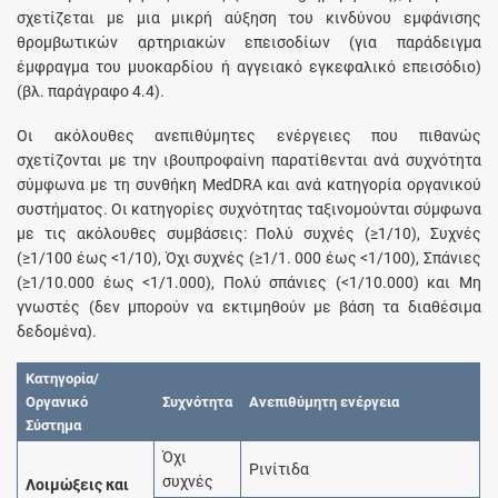
σχετίζεται με μια μικρή αύξηση του κινδύνου εμφάνισης
θρομβωτικών αρτηριακών επεισοδίων (για παράδειγμα
έμφραγμα του μυοκαρδίου ή αγγειακό εγκεφαλικό επεισόδιο)
(βλ. παράγραφο 4.4).
Οι ακόλουθες ανεπιθύμητες ενέργειες που πιθανώς
σχετίζονται με την ιβουπροφαίνη παρατίθενται ανά συχνότητα
σύμφωνα με τη συνθήκη MedDRA και ανά κατηγορία οργανικού
συστήματος. Οι κατηγορίες συχνότητας ταξινομούνται σύμφωνα
με τις ακόλουθες συμβάσεις: Πολύ συχνές (≥1/10), Συχνές
(≥1/100 έως <1/10), Όχι συχνές (≥1/1. 000 έως <1/100), Σπάνιες
(≥1/10.000 έως <1/1.000), Πολύ σπάνιες (<1/10.000) και Μη
γνωστές (δεν μπορούν να εκτιμηθούν με βάση τα διαθέσιμα
δεδομένα).
Κατηγορία/
Οργανικό
Συχνότητα
Ανεπιθύμητη ενέργεια
Σύστημα
Όχι
Ρινίτιδα
συχνές
Λοιμώξεις και