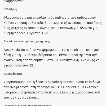
αναβράζοντα.
Ενδείξεις
Φλεγμονώδεις και εκφυλιστικές παθήσεις των αρθρώσεων.
Χρόνια νεανική αρθρίτιδα. Συμπτωματική ανακούφιση από ήπιας
έως μέτριας εντάσεως άλγος, όπως κεφαλαλγία, οδονταλγία,
δυσμηνόρροια. Πυρετός. Οξε...
Δοσολογία και τρόπος χορήγησης
Δοσολογία Θα πρέπει να χρησιμοποιείται η κατώτερη ενεργός
δόση για τη μικρότερη διάρκεια που είναι απαραίτητη για την
ανακούφιση από τα συμπτώματα (βλ. ενότητα 4.4). Ενήλικες και
έφηβοι άνω των 12 ...
Αντενδείξεις
Υπερευαισθησία στη δραστική ουσία ή σε κάποιο από τα έκδοχα
που αναφέρονται στη παράγραφο 6.1. Σε ασθενείς με ενεργό ή
ιστορικό υποτροπιάζοντος πεπτικού έλκους ή αιμορραγίας του
γαστρεντερικού (που...
Προφυλάξεις και προειδοποιήσεις