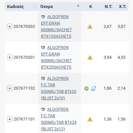
Κωδικός
Όνομα
Κ
Ν.Τ.
Χ.Τ.
ALGOFREN
EFF.GRAN
207670302
2,67
3,07
600MG/SACHET
BTX10SACHETS
ALGOFREN
EFF.GRAN
207670301
3,94
4,53
600MG/SACHET
BTX20SACHETS
ALGOFREN
F.C.TAB
207671102
1,86
2,14
600MG/TAB BTx20
(BLIST 2x10)
ALGOFREN
F.C.TAB
207671101
1,36
1,56
600MG/TAB ΒΤx24
(BLIST 2x12)