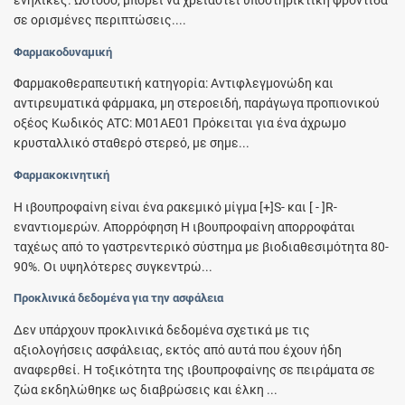
ενήλικες. Ωστόσο, μπορεί να χρειαστεί υποστηρικτική φροντίδα
σε ορισμένες περιπτώσεις....
Φαρμακοδυναμική
Φαρμακοθεραπευτική κατηγορία: Αντιφλεγμονώδη και
αντιρευματικά φάρμακα, μη στεροειδή, παράγωγα προπιονικού
οξέος Κωδικός ATC: M01AE01 Πρόκειται για ένα άχρωμο
κρυσταλλικό σταθερό στερεό, με σημε...
Φαρμακοκινητική
H ιβουπροφαίνη είναι ένα ρακεμικό μίγμα [+]S- και [ - ]R-
εναντιομερών. Απορρόφηση Η ιβουπροφαίνη απορροφάται
ταχέως από το γαστρεντερικό σύστημα με βιοδιαθεσιμότητα 80-
90%. Οι υψηλότερες συγκεντρώ...
Προκλινικά δεδομένα για την ασφάλεια
Δεν υπάρχουν προκλινικά δεδομένα σχετικά με τις
αξιολογήσεις ασφάλειας, εκτός από αυτά που έχουν ήδη
αναφερθεί. Η τοξικότητα της ιβουπροφαίνης σε πειράματα σε
ζώα εκδηλώθηκε ως διαβρώσεις και έλκη ...