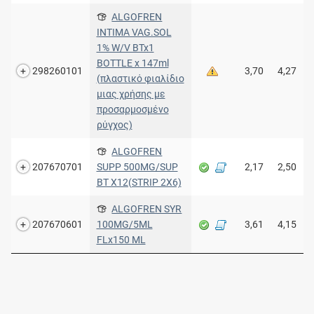
ALGOFREN
INTIMA VAG.SOL
1% W/V BTx1
BOTTLE x 147ml
298260101
3,70
4,27
(πλαστικό φιαλίδιο
μιας χρήσης με
προσαρμοσμένο
ρύγχος)
ALGOFREN
207670701
SUPP 500MG/SUP
2,17
2,50
BT X12(STRIP 2X6)
ALGOFREN SYR
207670601
100MG/5ML
3,61
4,15
FLx150 ML