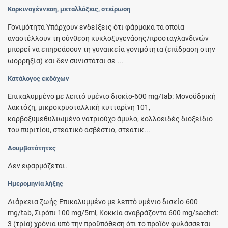
Καρκινογέννεση, μεταλλάξεις, στείρωση
Γονιμότητα Υπάρχουν ενδείξεις ότι φάρμακα τα οποία
αναστέλλουν τη σύνθεση κυκλοξυγενάσης/προσταγλανδινών
μπορεί να επηρεάσουν τη γυναικεία γονιμότητα (επίδραση στην
ωορρηξία) και δεν συνιστάται σε ...
Κατάλογος εκδόχων
Επικαλυμμένο με λεπτό υμένιο δισκίο-600 mg/tab: Μονοϋδρική
λακτόζη, μικροκρυσταλλική κυτταρίνη 101,
καρβοξυμεθυλιωμένο νατριούχο άμυλο, κολλοειδές διοξείδιο
του πυριτίου, στεατικό ασβέστιο, στεατικ...
Ασυμβατότητες
Δεν εφαρμόζεται.
Ημερομηνία λήξης
Διάρκεια ζωής Επικαλυμμένο με λεπτό υμένιο δισκίο-600
mg/tab, Σιρόπι 100 mg/5ml, Κοκκία αναβράζοντα 600 mg/sachet:
3 (τρία) χρόνια υπό την προϋπόθεση ότι το προϊόν φυλάσσεται