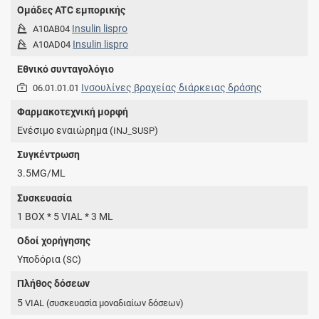
Ομάδες ATC εμπορικής
Insulin lispro
A10AB04
Insulin lispro
A10AD04
Εθνικό συνταγολόγιο
Ινσουλίνες βραχείας διάρκειας δράσης
06.01.01.01
Φαρμακοτεχνική μορφή
Eνέσιμο εναιώρημα (
)
INJ_SUSP
Συγκέντρωση
3.5MG/ML
Συσκευασία
1 BOX * 5 VIAL * 3 ML
Οδοί χορήγησης
Υποδόρια (
)
SC
Πλήθος δόσεων
5
VIAL
(συσκευασία μοναδιαίων δόσεων)