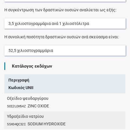
Η συγκέντρωση των δραστικών ουσιών αναλύεται ως εξής:
3,5
χιλιοστογραμμάρια
ανά
1
χιλιοστόλιτρα
Η συνολική ποσότητα δραστικών ουσιών ανά σκεύασμα είναι:
52,5
χιλιοστογραμμάρια
Κατάλογος εκδόχων
Περιγραφή
Κωδικός UNII
Οξείδιο ψευδαργύρου
ZINC OXIDE
SOI2LOH54Z
Υδροξείδιο νατρίου
SODIUM HYDROXIDE
55X04QC32I