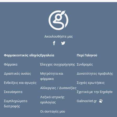
Ακουλουθήστε μας
Φαρμακευτικός οδηγός
Εργαλεία
Περί Γαληνού
Φάρμακα
Έλεγχος συγχορήγησης
Συνδρομές
Δραστικές ουσίες
Μητρότητα και
Δυνατότητες προβολής
φάρμακα
Ενδείξεις και αγωγές
Συχνές ερωτήσεις
Αλλεργίες / Δυσανεξίες
Σκευάσματα
Σχετικά με την Ergobyte
Λεξικό ιατρικής
Συμπληρώματα
GalinosVet.gr
ορολογίας
διατροφής
Οι συνταγές μου