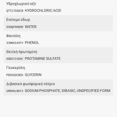
Yδροχλωρικό οξύ
HYDROCHLORIC ACID
QTT17582CB
Ενέσιμο ύδωρ
WATER
059QF0KO0R
Φαινόλη
PHENOL
339NCG44TV
Θειϊκή πρωταμίνη
PROTAMINE SULFATE
0DE9724IHC
Γλυκερόλη
GLYCERIN
PDC6A3C0OX
Διβασικό φωσφορικό νάτριο
SODIUM PHOSPHATE, DIBASIC, UNSPECIFIED FORM
GR686LBA74