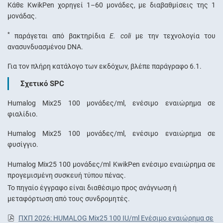
Κάθε KwikPen χορηγεί 1–60 μονάδες, με διαβαθμίσεις της 1
μονάδας.
*
παράγεται από βακτηρίδια
E. coli
με την τεχνολογία του
ανασυνδυασμένου DNA.
Για τον πλήρη κατάλογο των εκδόχων, βλέπε παράγραφο 6.1.
Σχετικό SPC
Humalog Mix25 100 μονάδες/ml, ενέσιμο εναιώρημα σε
φιαλίδιο.
Humalog Mix25 100 μονάδες/ml, ενέσιμο εναιώρημα σε
φυσίγγιο.
Humalog Mix25 100 μονάδες/ml KwikPen ενέσιμο εναιώρημα σε
προγεμισμένη συσκευή τύπου πένας.
Το πηγαίο έγγραφο είναι διαθέσιμο προς ανάγνωση ή
μεταφόρτωση από τους συνδρομητές.
ΠΧΠ 2026: HUMALOG Mix25 100 IU/ml Eνέσιμο εναιώρημα σε