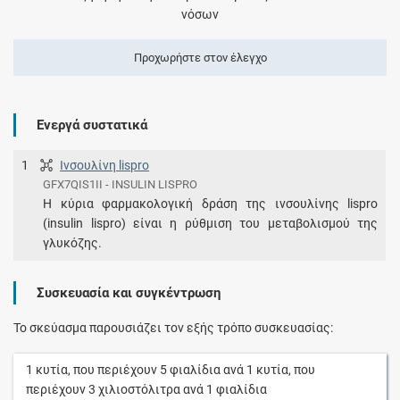
νόσων
Προχωρήστε στον έλεγχο
Ενεργά συστατικά
1
Ινσουλίνη lispro
GFX7QIS1II - INSULIN LISPRO
Η κύρια φαρμακολογική δράση της ινσουλίνης lispro
(insulin lispro) είναι η ρύθμιση του μεταβολισμού της
γλυκόζης.
Συσκευασία και συγκέντρωση
Το σκεύασμα παρουσιάζει τον εξής τρόπο συσκευασίας:
1
κυτία
, που περιέχουν
5
φιαλίδια
ανά
1
κυτία
, που
περιέχουν
3
χιλιοστόλιτρα
ανά
1
φιαλίδια