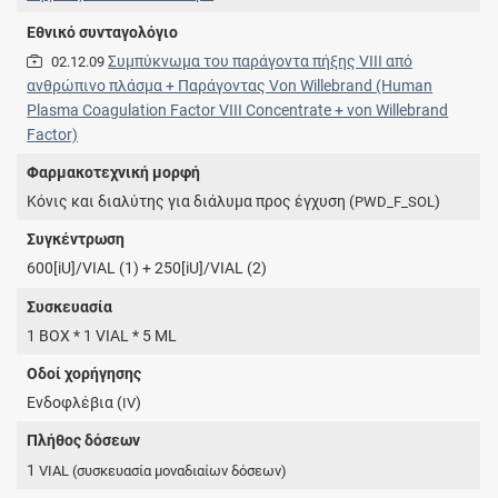
Εθνικό συνταγολόγιο
Συμπύκνωμα του παράγοντα πήξης VIII από
02.12.09
ανθρώπινο πλάσμα + Παράγοντας Von Willebrand (Human
Plasma Coagulation Factor VIII Concentrate + von Willebrand
Factor)
Φαρμακοτεχνική μορφή
Κόνις και διαλύτης για διάλυμα προς έγχυση (
)
PWD_F_SOL
Συγκέντρωση
600[iU]/VIAL (1) + 250[iU]/VIAL (2)
Συσκευασία
1 BOX * 1 VIAL * 5 ML
Οδοί χορήγησης
Ενδοφλέβια (
)
IV
Πλήθος δόσεων
1
VIAL
(συσκευασία μοναδιαίων δόσεων)