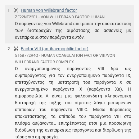
1
Human von Willebrand factor
ZE22NE22F1 - VON WILLEBRAND FACTOR HUMAN
Ο παράγοντας von Willebrand επιτρέπει την αποκατάσταση
των διαταραχών της αιμόστασης σε ασθενείς με
ανεπάρκεια στον παράγοντα αυτόν.
2
Factor VIII (antihaemophilic factor)
5T6B772R4Q - HUMAN COAGULATION FACTOR VIII/VON
WILLEBRAND FACTOR COMPLEX
Ο ενεργοποιημένος παράγοντας VIII δρα ως
συμπαράγοντας για τον ενεργοποιημένο παράγοντα IX,
επιταχύνοντας τη μετατροπή του παράγοντα X σε
ενεργοποιημένο παράγοντα X (παράγοντα Xa). Η
αιμορροφιλία A είναι μια φυλοσύνδετη κληρονομική
διαταραχή της πήξης του αίματος λόγω μειωμένων
επιπέδων του παράγοντα VIII:C. Μέσω θεραπείας
υποκατάστασης, τα επίπεδα του παράγοντα VIII στο
πλάσμα αυξάνονται, επιτρέποντας έτσι μια προσωρινή
διόρθωση της ανεπάρκειας παράγοντα και διόρθωση της
τάσης για αιμορραγία.