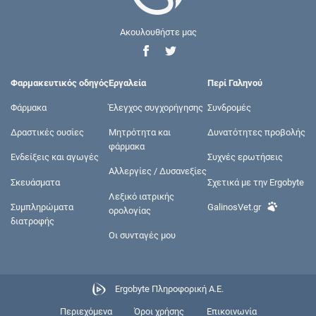
Ακουλουθήστε μας
Φαρμακευτικός οδηγός
Εργαλεία
Περί Γαληνού
Φάρμακα
Έλεγχος συγχορήγησης
Συνδρομές
Δραστικές ουσίες
Μητρότητα και
Δυνατότητες προβολής
φάρμακα
Ενδείξεις και αγωγές
Συχνές ερωτήσεις
Αλλεργίες / Δυσανεξίες
Σκευάσματα
Σχετικά με την Ergobyte
Λεξικό ιατρικής
Συμπληρώματα
GalinosVet.gr
ορολογίας
διατροφής
Οι συνταγές μου
Ergobyte Πληροφορική Α.Ε.
Περιεχόμενα
Όροι χρήσης
Επικοινωνία