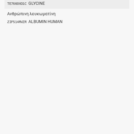
GLYCINE
TE7660XO1C
Ανθρώπινη λευκωματίνη
ALBUMIN HUMAN
ZIF514RVZR