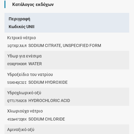
Κατάλογος εκδόχων
Περιγραφή
Κωδικός UNII
Κιτρικό νάτριο
SODIUM CITRATE, UNSPECIFIED FORM
1Q73Q2JULR
Ύδωρ για ενέσιμα
WATER
059QF0KO0R
Υδροξείδιο του νατρίου
SODIUM HYDROXIDE
55X04QC32I
Υδροχλωρικό οξύ
HYDROCHLORIC ACID
QTT17582CB
Χλωριούχο νάτριο
SODIUM CHLORIDE
451W47IQ8X
Αμινοξικό οξύ