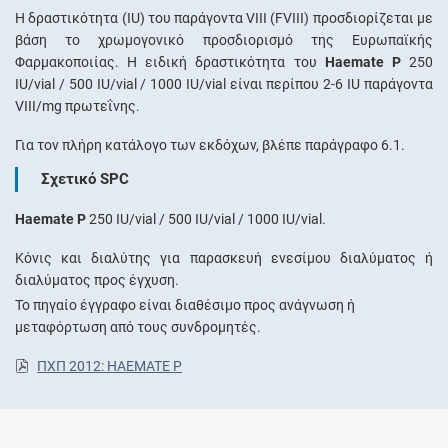
Η δραστικότητα (IU) του παράγοντα VIII (FVIII) προσδιορίζεται με
βάση το χρωμογονικό προσδιορισμό της Ευρωπαϊκής
Φαρμακοποιίας. Η ειδική δραστικότητα του
Haemate P
250
IU/vial / 500 IU/vial / 1000 IU/vial είναι περίπου 2-6 IU παράγοντα
VIII/mg πρωτεΐνης.
Για τον πλήρη κατάλογο των εκδόχων, βλέπε παράγραφο 6.1.
Σχετικό SPC
Haemate P
250 IU/vial / 500 IU/vial / 1000 IU/vial.
Κόνις και διαλύτης για παρασκευή ενεσίμου διαλύματος ή
διαλύματος προς έγχυση.
Το πηγαίο έγγραφο είναι διαθέσιμο προς ανάγνωση ή
μεταφόρτωση από τους συνδρομητές.
ΠΧΠ 2012: HAEMATE P