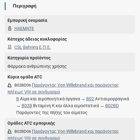
Περιγραφή
Εμπορική ονομασία
HAEMATE
Κάτοχος άδειας κυκλοφορίας
CSL Behring Ε.Π.Ε.
Κατηγορία προϊόντος
Φάρμακα ανθρώπινης χρήσης
Κύρια ομάδα ATC
Παράγοντας Von Willebrand και παράγοντας
B02BD06
πήξεως VIII σε συνδυασμό
B
Αίμα και αιμοποιητικά όργανα →
B02
Αντιαιμορραγικά
→
B02B
Βιταμίνη K και άλλα αιμοστατικά →
B02BD
Παράγοντες της πήξης του αίματος
Ομάδες ATC εμπορικής
Παράγοντας Von Willebrand και παράγοντας
B02BD06
πήξεως VIII σε συνδυασμό