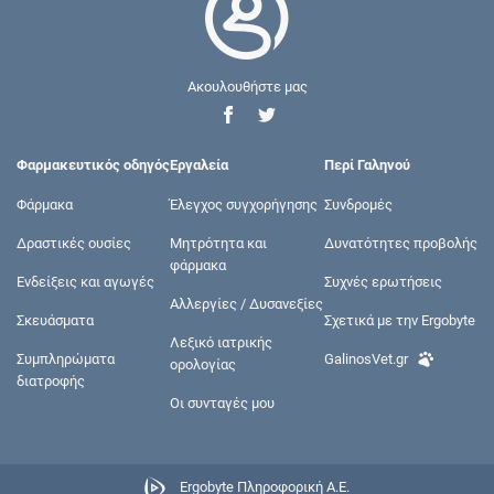
Ακουλουθήστε μας
Φαρμακευτικός οδηγός
Εργαλεία
Περί Γαληνού
Φάρμακα
Έλεγχος συγχορήγησης
Συνδρομές
Δραστικές ουσίες
Μητρότητα και
Δυνατότητες προβολής
φάρμακα
Ενδείξεις και αγωγές
Συχνές ερωτήσεις
Αλλεργίες / Δυσανεξίες
Σκευάσματα
Σχετικά με την Ergobyte
Λεξικό ιατρικής
Συμπληρώματα
GalinosVet.gr
ορολογίας
διατροφής
Οι συνταγές μου
Ergobyte Πληροφορική Α.Ε.