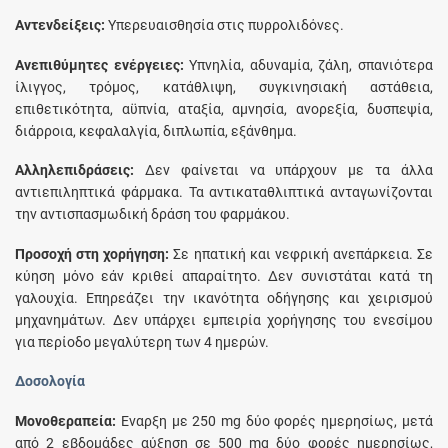
Αντενδείξεις:
Υπερευαισθησία στις πυρρολιδόνες.
Ανεπιθύμητες ενέργειες:
Υπνηλία, αδυναμία, ζάλη, σπανιότερα
ίλιγγος, τρόμος, κατάθλιψη, συγκινησιακή αστάθεια,
επιθετικότητα, αϋπνία, αταξία, αμνησία, ανορεξία, δυσπεψία,
διάρροια, κεφαλαλγία, διπλωπία, εξάνθημα.
Αλληλεπιδράσεις:
Δεν φαίνεται να υπάρχουν με τα άλλα
αντιεπιληπτικά φάρμακα. Τα αντικαταθλιπτικά ανταγωνίζονται
την αντισπασμωδική δράση του φαρμάκου.
Προσοχή στη χορήγηση:
Σε ηπατική και νεφρική ανεπάρκεια. Σε
κύηση μόνο εάν κριθεί απαραίτητο. Δεν συνιστάται κατά τη
γαλουχία. Επηρεάζει την ικανότητα οδήγησης και χειρισμού
μηχανημάτων. Δεν υπάρχει εµπειρία χορήγησης του ενεσίμου
για περίοδο µεγαλύτερη των 4 ηµερών.
Δοσολογία
Μονοθεραπεία:
Εναρξη με 250 mg δύο φορές ηµερησίως, μετά
από 2 εβδοµάδες αύξηση σε 500 mg δύο φορές ηµερησίως,