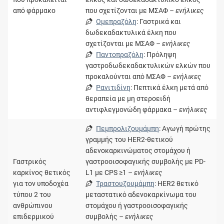
από φάρμακο
που σχετίζονται με ΜΣΑΦ
– ενήλικες
Ομεπραζόλη
: Γαστρικά και
δωδεκαδακτυλικά έλκη που
σχετίζονται με ΜΣΑΦ
– ενήλικες
Παντοπραζόλη
: Πρόληψη
γαστροδωδεκαδακτυλικών ελκών που
προκαλούνται από ΜΣΑΦ
– ενήλικες
Ρανιτιδίνη
: Πεπτικά έλκη μετά από
θεραπεία με μη στεροειδή
αντιφλεγμονώδη φάρμακα
– ενήλικες
Πεμπρολιζουμάμπη
: Αγωγή πρώτης
γραμμής του HER2-θετικού
αδενοκαρκινώματος στομάχου ή
Γαστρικός
γαστροοισοφαγικής συμβολής με PD-
καρκίνος θετικός
L1 με CPS ≥1
– ενήλικες
για τον υποδοχέα
Τραστουζουμάμπη
: HER2 θετικό
τύπου 2 του
μεταστατικό αδενοκαρκίνωμα του
ανθρώπινου
στομάχου ή γαστροοισοφαγικής
επιδερμικού
συμβολής
– ενήλικες