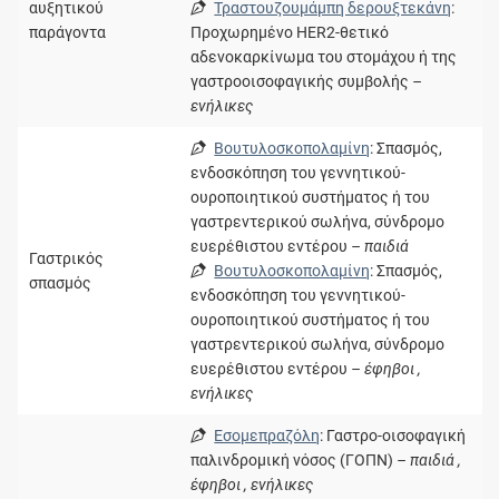
αυξητικού
Τραστουζουµάµπη δερουξτεκάνη
:
παράγοντα
Προχωρημένο HER2-θετικό
αδενοκαρκίνωμα του στομάχου ή της
γαστροοισοφαγικής συμβολής
–
ενήλικες
Βουτυλοσκοπολαμίνη
: Σπασμός,
ενδοσκόπηση του γεννητικού-
ουροποιητικού συστήματος ή του
γαστρεντερικού σωλήνα, σύνδρομο
ευερέθιστου εντέρου
– παιδιά
Γαστρικός
Βουτυλοσκοπολαμίνη
: Σπασμός,
σπασμός
ενδοσκόπηση του γεννητικού-
ουροποιητικού συστήματος ή του
γαστρεντερικού σωλήνα, σύνδρομο
ευερέθιστου εντέρου
– έφηβοι ,
ενήλικες
Εσομεπραζόλη
: Γαστρο-οισοφαγική
παλινδρομική νόσος (ΓΟΠΝ)
– παιδιά ,
έφηβοι , ενήλικες