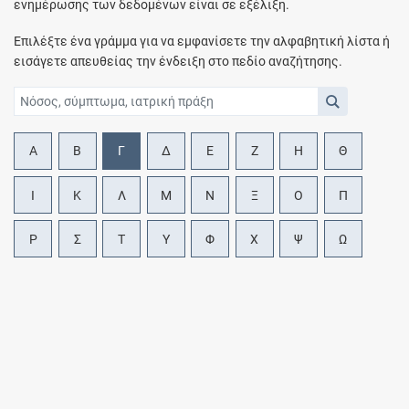
ενημέρωσης των δεδομένων είναι σε εξέλιξη.
Επιλέξτε ένα γράμμα για να εμφανίσετε την αλφαβητική λίστα ή
εισάγετε απευθείας την ένδειξη στο πεδίο αναζήτησης.
Α
Β
Γ
Δ
Ε
Ζ
Η
Θ
Ι
Κ
Λ
Μ
Ν
Ξ
Ο
Π
Ρ
Σ
Τ
Υ
Φ
Χ
Ψ
Ω