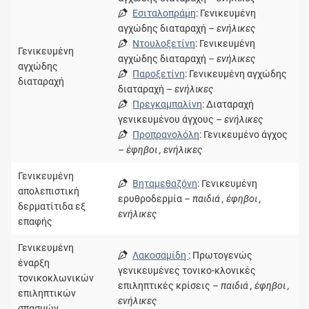
Εσιταλοπράμη
: Γενικευμένη
αγχώδης διαταραχή
– ενήλικες
Ντουλοξετίνη
: Γενικευμένη
Γενικευμένη
αγχώδης διαταραχή
– ενήλικες
αγχώδης
Παροξετίνη
: Γενικευμένη αγχώδης
διαταραχή
διαταραχή
– ενήλικες
Πρεγκαμπαλίνη
: Διαταραχή
γενικευμένου άγχους
– ενήλικες
Προπρανολόλη
: Γενικευμένο άγχος
– έφηβοι , ενήλικες
Γενικευμένη
Βηταμεθαζόνη
: Γενικευμένη
απολεπιστική
ερυθροδερμία
– παιδιά , έφηβοι ,
δερματίτιδα εξ
ενήλικες
επαφής
Γενικευμένη
Λακοσαμίδη
: Πρωτογενώς
έναρξη
γενικευμένες τονικο-κλονικές
τονικοκλωνικών
επιληπτικές κρίσεις
– παιδιά , έφηβοι ,
επιληπτικών
ενήλικες
σπασμών