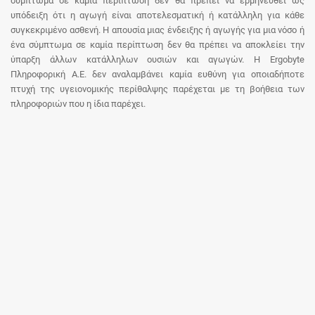
σύμπτωμα σε καμία περίπτωση δεν θα πρέπει να ερμηνευθεί ως
υπόδειξη ότι η αγωγή είναι αποτελεσματική ή κατάλληλη για κάθε
συγκεκριμένο ασθενή. Η απουσία μιας ένδειξης ή αγωγής για μια νόσο ή
ένα σύμπτωμα σε καμία περίπτωση δεν θα πρέπει να αποκλείει την
ύπαρξη άλλων κατάλληλων ουσιών και αγωγών. Η Ergobyte
Πληροφορική Α.Ε. δεν αναλαμβάνει καμία ευθύνη για οποιαδήποτε
πτυχή της υγειονομικής περίθαλψης παρέχεται με τη βοήθεια των
πληροφοριών που η ίδια παρέχει.