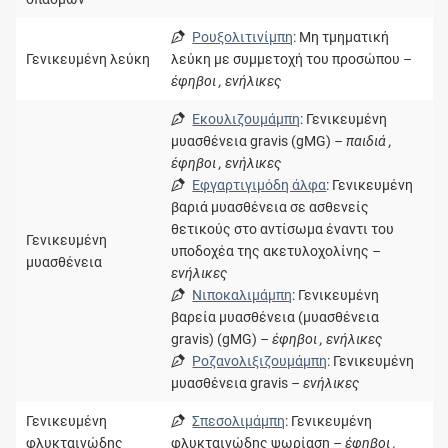
Ρουξολιτινίμπη
: Μη τμηματική
Γενικευμένη λεύκη
λεύκη με συμμετοχή του προσώπου
–
έφηβοι , ενήλικες
Εκουλιζουμάμπη
: Γενικευμένη
μυασθένεια gravis (gMG)
– παιδιά ,
έφηβοι , ενήλικες
Εφγαρτιγιμόδη άλφα
: Γενικευμένη
βαριά μυασθένεια σε ασθενείς
θετικούς στο αντίσωμα έναντι του
Γενικευμένη
υποδοχέα της ακετυλοχολίνης
–
μυασθένεια
ενήλικες
Νιποκαλιμάμπη
: Γενικευμένη
βαρεία μυασθένεια (μυασθένεια
gravis) (gMG)
– έφηβοι , ενήλικες
Ροζανολιξιζουμάμπη
: Γενικευμένη
μυασθένεια gravis
– ενήλικες
Γενικευμένη
Σπεσολιμάμπη
: Γενικευμένη
φλυκταινώδης
φλυκταινώδης ψωρίαση
– έφηβοι ,