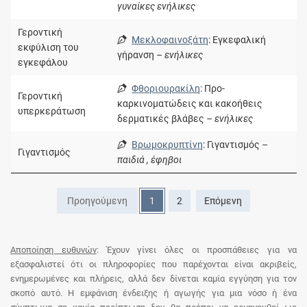
γυναίκες ενήλικες
Γεροντική
Μεκλοφαινοξάτη
: Εγκεφαλική
εκφύλιση του
γήρανση
– ενήλικες
εγκεφάλου
Φθοριουρακίλη
: Προ-
Γεροντική
καρκινοματώδεις και κακοήθεις
υπερκεράτωση
δερματικές βλάβες
– ενήλικες
Βρωμοκρυπτίνη
: Γιγαντισμός
–
Γιγαντισμός
παιδιά , έφηβοι
Προηγούμενη
1
2
Επόμενη
Αποποίηση ευθυνών
: Έχουν γίνει όλες οι προσπάθειες για να
εξασφαλιστεί ότι οι πληροφορίες που παρέχονται είναι ακριβείς,
ενημερωμένες και πλήρεις, αλλά δεν δίνεται καμία εγγύηση για τον
σκοπό αυτό. Η εμφάνιση ένδειξης ή αγωγής για μια νόσο ή ένα