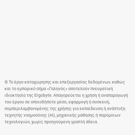
© Το έργο καταχώρησης και επεξεργασίας δεδομένων, καθώς
και το εμπορικό σήμα «Γαληνός» αποτελούν πνευματική
ιδιοκτησία της Ergobyte. Απαγορεύεται η χρήση ή αναπαραγωγή
του έργου σε οποιοδήποτε μέσο, εφαρμογή ή συσκευή,
συμπεριλαμβανομένης της χρήσης για εκπαίδευση ή ανάπτυξη
τεχνητής νοημοσύνης (AI), μηχανικής μάθησης ή παρόμοιων
τεχνολογιών, χωρίς προηγούμενη γραπτή άδεια.