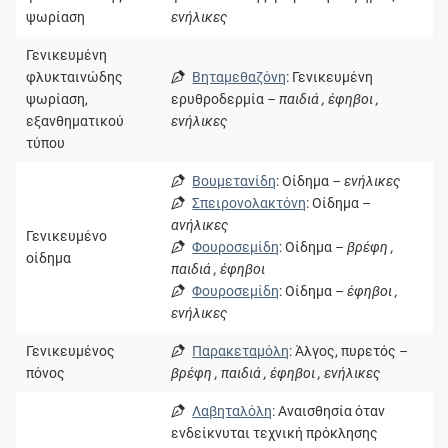
ψωρίαση
ενήλικες
Γενικευμένη
φλυκταινώδης
Βηταμεθαζόνη
: Γενικευμένη
ψωρίαση,
ερυθροδερμία
– παιδιά , έφηβοι ,
εξανθηματικού
ενήλικες
τύπου
Βουμετανίδη
: Οίδημα
– ενήλικες
Σπειρονολακτόνη
: Οίδημα
–
ανήλικες
Γενικευμένο
Φουροσεμίδη
: Οίδημα
– βρέφη ,
οίδημα
παιδιά , έφηβοι
Φουροσεμίδη
: Οίδημα
– έφηβοι ,
ενήλικες
Γενικευμένος
Παρακεταμόλη
: Άλγος, πυρετός
–
πόνος
βρέφη , παιδιά , έφηβοι , ενήλικες
Λαβηταλόλη
: Αναισθησία όταν
ενδείκνυται τεχνική πρόκλησης