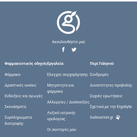
Ακουλουθήστε μας
Φαρμακευτικός οδηγός
Εργαλεία
Περί Γαληνού
Φάρμακα
Έλεγχος συγχορήγησης
Συνδρομές
Δραστικές ουσίες
Μητρότητα και
Δυνατότητες προβολής
φάρμακα
Ενδείξεις και αγωγές
Συχνές ερωτήσεις
Αλλεργίες / Δυσανεξίες
Σκευάσματα
Σχετικά με την Ergobyte
Λεξικό ιατρικής
Συμπληρώματα
GalinosVet.gr
ορολογίας
διατροφής
Οι συνταγές μου