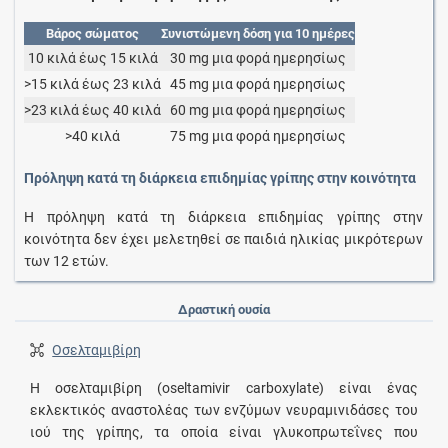
Βάρος σώματος
Συνιστώμενη δόση για 10 ημέρες
10 κιλά έως 15 κιλά
30 mg μια φορά ημερησίως
>15 κιλά έως 23 κιλά
45 mg μια φορά ημερησίως
>23 κιλά έως 40 κιλά
60 mg μια φορά ημερησίως
>40 κιλά
75 mg μια φορά ημερησίως
Πρόληψη κατά τη διάρκεια επιδημίας γρίπης στην κοινότητα
Η πρόληψη κατά τη διάρκεια επιδημίας γρίπης στην
κοινότητα δεν έχει μελετηθεί σε παιδιά ηλικίας μικρότερων
των 12 ετών.
Δραστική ουσία
Οσελταμιβίρη
Η οσελταμιβίρη (oseltamivir carboxylate) είναι ένας
εκλεκτικός αναστολέας των ενζύμων νευραμινιδάσες του
ιού της γρίπης, τα οποία είναι γλυκοπρωτεΐνες που