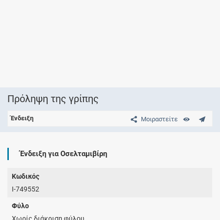
Πρόληψη της γρίπης
Ένδειξη
Μοιραστείτε
Ένδειξη για Οσελταμιβίρη
Κωδικός
I-749552
Φύλο
Χωρίς διάκριση φύλου