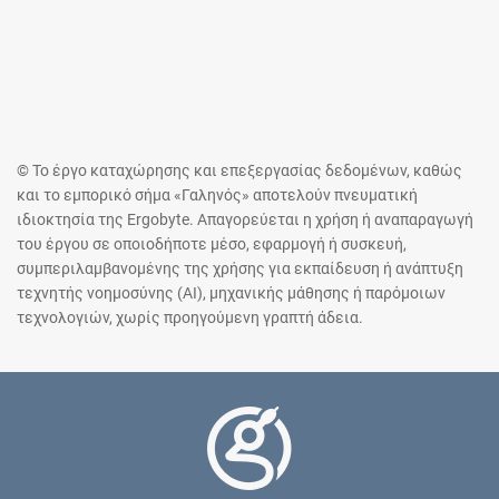
© Το έργο καταχώρησης και επεξεργασίας δεδομένων, καθώς
και το εμπορικό σήμα «Γαληνός» αποτελούν πνευματική
ιδιοκτησία της Ergobyte. Απαγορεύεται η χρήση ή αναπαραγωγή
του έργου σε οποιοδήποτε μέσο, εφαρμογή ή συσκευή,
συμπεριλαμβανομένης της χρήσης για εκπαίδευση ή ανάπτυξη
τεχνητής νοημοσύνης (AI), μηχανικής μάθησης ή παρόμοιων
τεχνολογιών, χωρίς προηγούμενη γραπτή άδεια.