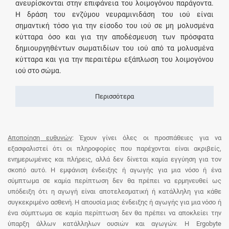
ανευρίσκονται στην επιφάνεια του λοιμογόνου παράγοντα.
Η δράση του ενζύμου νευραμινιδάση του ιού είναι
σημαντική τόσο για την είσοδο του ιού σε μη μολυσμένα
κύτταρα όσο και για την αποδέσμευση των πρόσφατα
δημιουργηθέντων σωματιδίων του ιού από τα μολυσμένα
κύτταρα και για την περαιτέρω εξάπλωση του λοιμογόνου
ιού στο σώμα.
Περισσότερα
Αποποίηση ευθυνών
: Έχουν γίνει όλες οι προσπάθειες για να
εξασφαλιστεί ότι οι πληροφορίες που παρέχονται είναι ακριβείς,
ενημερωμένες και πλήρεις, αλλά δεν δίνεται καμία εγγύηση για τον
σκοπό αυτό. Η εμφάνιση ένδειξης ή αγωγής για μια νόσο ή ένα
σύμπτωμα σε καμία περίπτωση δεν θα πρέπει να ερμηνευθεί ως
υπόδειξη ότι η αγωγή είναι αποτελεσματική ή κατάλληλη για κάθε
συγκεκριμένο ασθενή. Η απουσία μιας ένδειξης ή αγωγής για μια νόσο ή
ένα σύμπτωμα σε καμία περίπτωση δεν θα πρέπει να αποκλείει την
ύπαρξη άλλων κατάλληλων ουσιών και αγωγών. Η Ergobyte