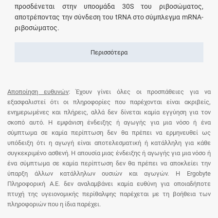
προσδένεται στην υποομάδα 30S του ριβοσώματος,
αποτρέποντας την σύνδεση του tRNA στο σύμπλεγμα mRNA-
ριβοσώματος.
Περισσότερα
Αποποίηση ευθυνών
: Έχουν γίνει όλες οι προσπάθειες για να
εξασφαλιστεί ότι οι πληροφορίες που παρέχονται είναι ακριβείς,
ενημερωμένες και πλήρεις, αλλά δεν δίνεται καμία εγγύηση για τον
σκοπό αυτό. Η εμφάνιση ένδειξης ή αγωγής για μια νόσο ή ένα
σύμπτωμα σε καμία περίπτωση δεν θα πρέπει να ερμηνευθεί ως
υπόδειξη ότι η αγωγή είναι αποτελεσματική ή κατάλληλη για κάθε
συγκεκριμένο ασθενή. Η απουσία μιας ένδειξης ή αγωγής για μια νόσο ή
ένα σύμπτωμα σε καμία περίπτωση δεν θα πρέπει να αποκλείει την
ύπαρξη άλλων κατάλληλων ουσιών και αγωγών. Η Ergobyte
Πληροφορική Α.Ε. δεν αναλαμβάνει καμία ευθύνη για οποιαδήποτε
πτυχή της υγειονομικής περίθαλψης παρέχεται με τη βοήθεια των
πληροφοριών που η ίδια παρέχει.