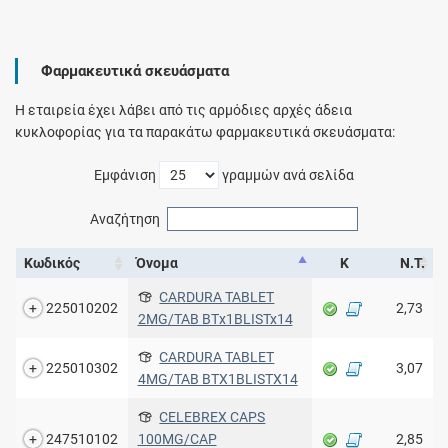
Φαρμακευτικά σκευάσματα
Η εταιρεία έχει λάβει από τις αρμόδιες αρχές άδεια
κυκλοφορίας για τα παρακάτω φαρμακευτικά σκευάσματα:
Εμφάνιση
γραμμών ανά σελίδα
Αναζήτηση
Κωδικός
Όνομα
Κ
Ν.Τ.
CARDURA TABLET
225010202
2,73
2MG/TAB ΒΤx1BLISTx14
CARDURA TABLET
225010302
3,07
4MG/TAB ΒΤΧ1BLISTΧ14
CELEBREX CAPS
247510102
100MG/CAP
2,85