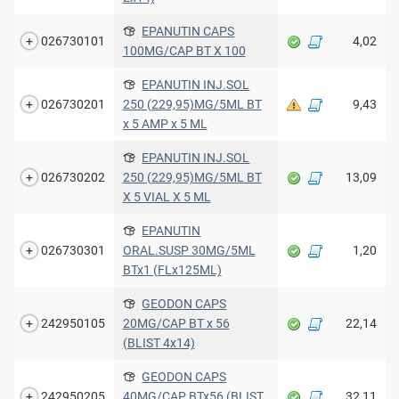
EPANUTIN CAPS
026730101
4,02
100MG/CAP ΒΤ Χ 100
EPANUTIN INJ.SOL
026730201
250 (229,95)MG/5ML BT
9,43
x 5 AMP x 5 ML
EPANUTIN INJ.SOL
026730202
250 (229,95)MG/5ML BT
13,09
X 5 VIAL X 5 ML
EPANUTIN
026730301
ORAL.SUSP 30MG/5ML
1,20
BTx1 (FLx125ML)
GEODON CAPS
242950105
20MG/CAP BT x 56
22,14
(BLIST 4x14)
GEODON CAPS
242950205
40MG/CAP BTx56 (BLIST
32,11