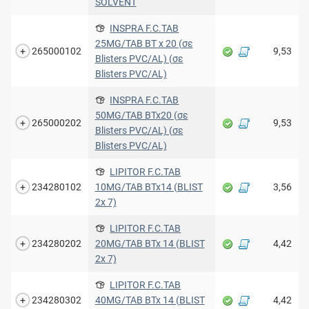
SOLVENT
INSPRA F.C.TAB
25MG/TAB BT x 20 (σε
265000102
9,53
Blisters PVC/AL) (σε
Blisters PVC/AL)
INSPRA F.C.TAB
50MG/TAB BTx20 (σε
265000202
9,53
Blisters PVC/AL) (σε
Blisters PVC/AL)
LIPITOR F.C.TAB
234280102
10MG/TAB BTx14 (BLIST
3,56
2x 7)
LIPITOR F.C.TAB
234280202
20MG/TAB ΒTx 14 (BLIST
4,42
2x 7)
LIPITOR F.C.TAB
234280302
40MG/TAB ΒTx 14 (BLIST
4,42