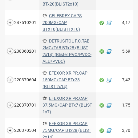
BTx20(BLIST2x10)
CELEBREX CAPS
247510201
200MG/CAP
4,17
BTX10(BLIST1X10)
DETRUSITOL F.C.TAB
2MG/TAB BTx28 (BLIST
238360201
5,69
2x14) (Blister PVC/PVDC-
ALU/PVDC)
EFEXOR XR PR.CAP
220370604
150MG/CAP BTx28
7,42
(BLIST 2x14)
EFEXOR XR PR.CAP
220370701
37,5MG/CAP BTx7 (BLIST
1,75
1x7)
EFEXOR XR PR.CAP
220370504
75MG/CAP BTx28 (BLIST
3,70
2x14)