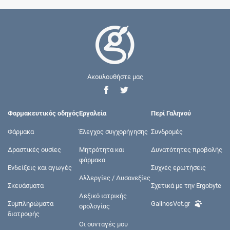
Ακουλουθήστε μας
Φαρμακευτικός οδηγός
Εργαλεία
Περί Γαληνού
Φάρμακα
Έλεγχος συγχορήγησης
Συνδρομές
Δραστικές ουσίες
Μητρότητα και
Δυνατότητες προβολής
φάρμακα
Ενδείξεις και αγωγές
Συχνές ερωτήσεις
Αλλεργίες / Δυσανεξίες
Σκευάσματα
Σχετικά με την Ergobyte
Λεξικό ιατρικής
Συμπληρώματα
GalinosVet.gr
ορολογίας
διατροφής
Οι συνταγές μου