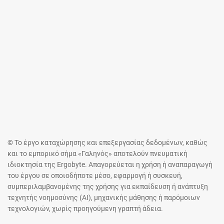
© Το έργο καταχώρησης και επεξεργασίας δεδομένων, καθώς
και το εμπορικό σήμα «Γαληνός» αποτελούν πνευματική
ιδιοκτησία της Ergobyte. Απαγορεύεται η χρήση ή αναπαραγωγή
του έργου σε οποιοδήποτε μέσο, εφαρμογή ή συσκευή,
συμπεριλαμβανομένης της χρήσης για εκπαίδευση ή ανάπτυξη
τεχνητής νοημοσύνης (AI), μηχανικής μάθησης ή παρόμοιων
τεχνολογιών, χωρίς προηγούμενη γραπτή άδεια.