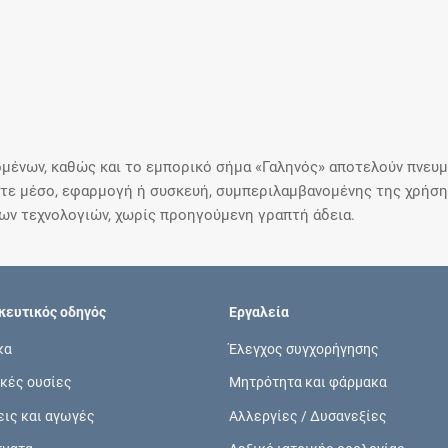
μένων, καθώς και το εμπορικό σήμα «Γαληνός» αποτελούν πνευμα
ε μέσο, εφαρμογή ή συσκευή, συμπεριλαμβανομένης της χρήσης
ιων τεχνολογιών, χωρίς προηγούμενη γραπτή άδεια.
ευτικός οδηγός
Εργαλεία
κα
Έλεγχος συγχορήγησης
κές ουσίες
Μητρότητα και φάρμακα
εις και αγωγές
Αλλεργίες / Δυσανεξίες