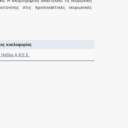
ικά. Η κλομιπραμίνη αναστέλλει τη νευρωνική
οτονίνης στις προσυναπτικές νευρωνικές
ος κυκλοφορίας
 Hellas A.Β.Ε.Ε.