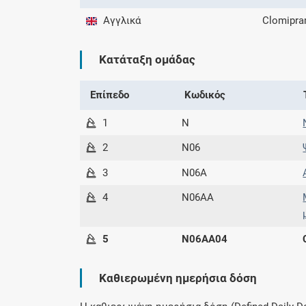
Αγγλικά
Clomipra
Κατάταξη ομάδας
Επίπεδο
Κωδικός
1
N
2
N06
3
N06A
4
N06AA
5
N06AA04
Καθιερωμένη ημερήσια δόση