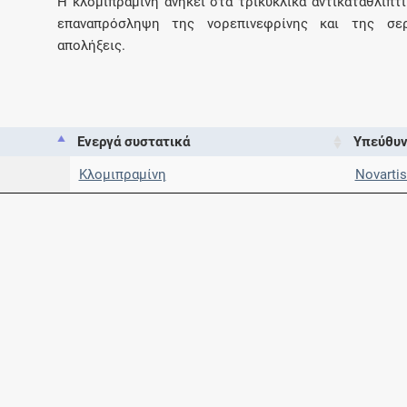
Η κλομιπραμίνη ανήκει στα τρικυκλικά αντικαταθλιπτ
επαναπρόσληψη της νορεπινεφρίνης και της σερ
απολήξεις.
Ενεργά συστατικά
Υπεύθυν
Κλομιπραμίνη
Novartis