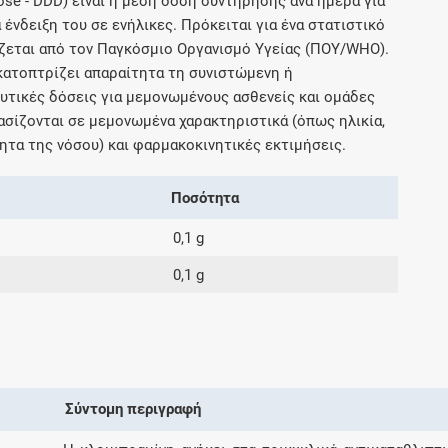
ose - DDD) είναι η μέση δόση συντήρησης ανά ημέρα για
Μοιραζόμαστε μαζί σας γεγονότα της
 ένδειξη του σε ενήλικες. Πρόκειται για ένα στατιστικό
πορείας του Galinos.gr από το 2011 μέχρι
ζεται από τον Παγκόσμιο Οργανισμό Υγείας (ΠΟΥ/WHO).
σήμερα
ικατοπτρίζει απαραίτητα τη συνιστώμενη ή
τικές δόσεις για μεμονωμένους ασθενείς και ομάδες
σίζονται σε μεμονωμένα χαρακτηριστικά (όπως ηλικία,
ητα της νόσου) και φαρμακοκινητικές εκτιμήσεις.
Ποσότητα
0,1 g
0,1 g
Σύντομη περιγραφή