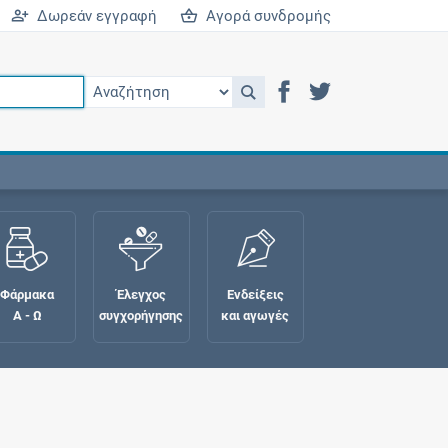
Δωρεάν εγγραφή
Αγορά συνδρομής
Φάρμακα
Έλεγχος
Ενδείξεις
Α - Ω
συγχορήγησης
και αγωγές