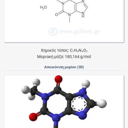
Χημικός τύπος: C₇H₈N₄O₂
Μοριακή μάζα: 180,164 g/mol
Απεικόνιση μορίου (3D)