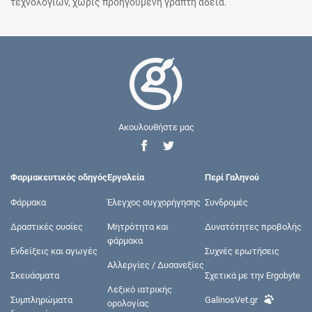
τεχνολογιών, χωρίς προηγούμενη γραπτή άδεια.
Ακουλουθήστε μας
Φαρμακευτικός οδηγός
Εργαλεία
Περί Γαληνού
Φάρμακα
Έλεγχος συγχορήγησης
Συνδρομές
Δραστικές ουσίες
Μητρότητα και
Δυνατότητες προβολής
φάρμακα
Ενδείξεις και αγωγές
Συχνές ερωτήσεις
Αλλεργίες / Δυσανεξίες
Σκευάσματα
Σχετικά με την Ergobyte
Λεξικό ιατρικής
Συμπληρώματα
GalinosVet.gr
ορολογίας