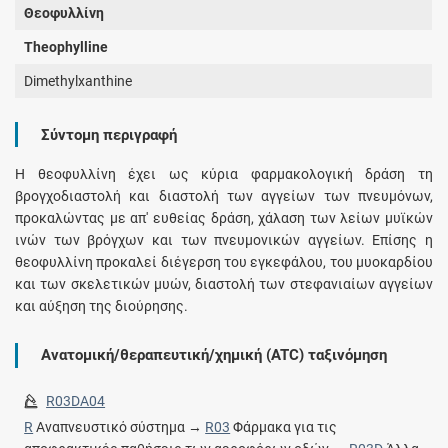
Θεοφυλλίνη
Theophylline
Dimethylxanthine
Σύντομη περιγραφή
Η θεοφυλλίνη έχει ως κύρια φαρμακολογική δράση τη
βρογχοδιαστολή και διαστολή των αγγείων των πνευμόνων,
προκαλώντας με απ' ευθείας δράση, χάλαση των λείων μυϊκών
ινών των βρόγχων και των πνευμονικών αγγείων. Επίσης η
θεοφυλλίνη προκαλεί διέγερση του εγκεφάλου, του μυοκαρδίου
και των σκελετικών μυών, διαστολή των στεφανιαίων αγγείων
και αύξηση της διούρησης.
Ανατομική/θεραπευτική/χημική (ATC) ταξινόμηση
R03DA04
R
Αναπνευστικό σύστημα →
R03
Φάρμακα για τις