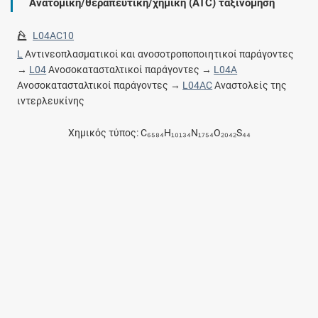
Ανατομική/θεραπευτική/χημική (ATC) ταξινόμηση
L04AC10
L
Αντινεοπλασματικοί και ανοσοτροποποιητικοί παράγοντες
→
L04
Ανοσοκατασταλτικοί παράγοντες →
L04A
Ανοσοκατασταλτικοί παράγοντες →
L04AC
Αναστολείς της
ιντερλευκίνης
Χημικός τύπος: C₆₅₈₄H₁₀₁₃₄N₁₇₅₄O₂₀₄₂S₄₄