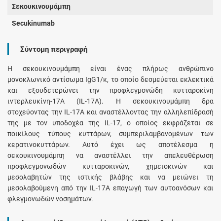
Σεκουκινουμάμπη
Secukinumab
Σύντομη περιγραφή
Η σεκουκινουμάμπη είναι ένας πλήρως ανθρώπινο
μονοκλωνικό αντίσωμα IgG1/κ, το οποίο δεσμεύεται εκλεκτικά
και εξουδετερώνει την προφλεγμονώδη κυτταροκίνη
ιντερλευκίνη-17A (IL-17A). Η σεκουκινουμάμπη δρα
στοχεύοντας την IL-17A και αναστέλλοντας την αλληλεπίδρασή
της με τον υποδοχέα της IL-17, ο οποίος εκφράζεται σε
ποικίλους τύπους κυττάρων, συμπεριλαμβανομένων των
κερατινοκυττάρων. Αυτό έχει ως αποτέλεσμα η
σεκουκινουμάμπη να αναστέλλει την απελευθέρωση
προφλεγμονωδών κυτταροκινών, χημειοκινών και
μεσολαβητών της ιστικής βλάβης και να μειώνει τη
μεσολαβούμενη από την IL-17A επαγωγή των αυτοανόσων και
φλεγμονωδών νοσημάτων.