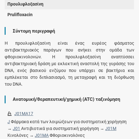
Προυλιφλοξασίνη
Prulifloxacin
Σύντομη περιγραφή
Η προυλιφλοξασίνη είναι ένας ευρέος φάσματος
αντιβακτηριακός παράγων που ανήκει στην ομάδα των
φθοριοκινολονών. Η προυλιφλοξασίνη αναπτύσσει
αντιβακτηριακή δράση με εκλεκτική αναστολή της γυράσης του
DNA, ενός βασικού ενζύμου που υπάρχει σε βακτήρια και
εμπλέκεται στο διπλασιασμό, τη μεταγραφή και τη διόρθωση
του DNA.
Ανατομική/θεραπευτική/χημική (ATC) ταξινόμηση
J01MA17
J
Φάρμακα κατά των λοιμώξεων για συστηματική χορήγηση
→
J01
Αντιβιοτικά για συστηματική χορήγηση →
J01M
Κινολόνες →
J01MA
Φθοριοκινολόνες