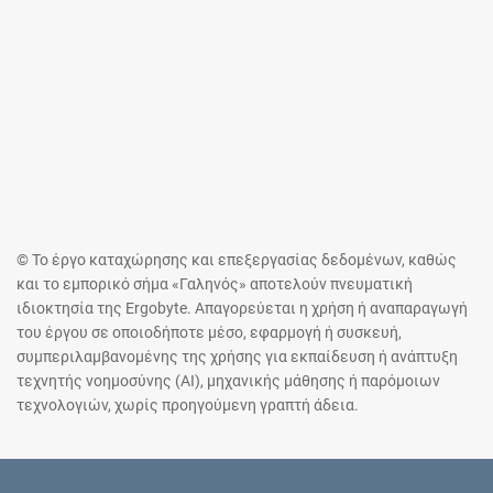
© Το έργο καταχώρησης και επεξεργασίας δεδομένων, καθώς
και το εμπορικό σήμα «Γαληνός» αποτελούν πνευματική
ιδιοκτησία της Ergobyte. Απαγορεύεται η χρήση ή αναπαραγωγή
του έργου σε οποιοδήποτε μέσο, εφαρμογή ή συσκευή,
συμπεριλαμβανομένης της χρήσης για εκπαίδευση ή ανάπτυξη
τεχνητής νοημοσύνης (AI), μηχανικής μάθησης ή παρόμοιων
τεχνολογιών, χωρίς προηγούμενη γραπτή άδεια.