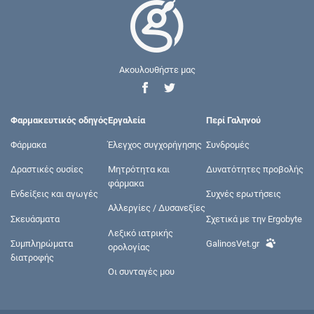
Ακουλουθήστε μας
Φαρμακευτικός οδηγός
Εργαλεία
Περί Γαληνού
Φάρμακα
Έλεγχος συγχορήγησης
Συνδρομές
Δραστικές ουσίες
Μητρότητα και
Δυνατότητες προβολής
φάρμακα
Ενδείξεις και αγωγές
Συχνές ερωτήσεις
Αλλεργίες / Δυσανεξίες
Σκευάσματα
Σχετικά με την Ergobyte
Λεξικό ιατρικής
Συμπληρώματα
GalinosVet.gr
ορολογίας
διατροφής
Οι συνταγές μου