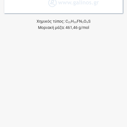
Χημικός τύπος: C₂₁H₂₀FN₃O₆S
Μοριακή μάζα: 461,46 g/mol