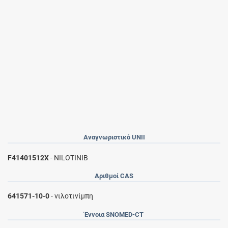
Αναγνωριστικό UNII
F41401512X
- NILOTINIB
Αριθμοί CAS
641571-10-0
- νιλοτινίμπη
Έννοια SNOMED-CT