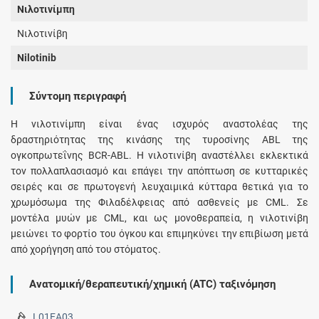
Νιλοτινίμπη
Νιλοτινίβη
Nilotinib
Σύντομη περιγραφή
Η νιλοτινίμπη είναι ένας ισχυρός αναστολέας της
δραστηριότητας της κινάσης της τυροσίνης ABL της
ογκοπρωτεΐνης BCR-ABL. Η νιλοτινίβη αναστέλλει εκλεκτικά
τον πολλαπλασιασμό και επάγει την απόπτωση σε κυτταρικές
σειρές και σε πρωτογενή λευχαιμικά κύτταρα θετικά για το
χρωμόσωμα της Φιλαδέλφειας από ασθενείς με CML. Σε
μοντέλα μυών με CML, και ως μονοθεραπεία, η νιλοτινίβη
μειώνει το φορτίο του όγκου και επιμηκύνει την επιβίωση μετά
από χορήγηση από του στόματος.
Ανατομική/θεραπευτική/χημική (ATC) ταξινόμηση
L01EA03