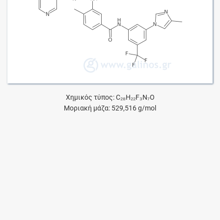
Χημικός τύπος: C₂₈H₂₂F₃N₇O
Μοριακή μάζα: 529,516 g/mol