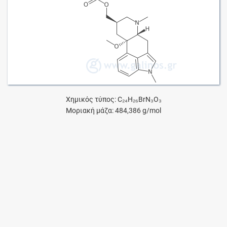
Χημικός τύπος: C₂₄H₂₆BrN₃O₃
Μοριακή μάζα: 484,386 g/mol