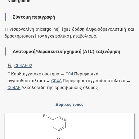
Nicergoline
Σύντομη περιγραφή
Η νισεργολίνη (nicergoline) έχει δράση άλφα-αδρενολυτική και
δραστηριοποιεί τον εγκεφαλικό μεταβολισμό.
Ανατομική/θεραπευτική/χημική (ATC) ταξινόμηση
C04AE02
C
Καρδιαγγειακό σύστημα →
C04
Περιφερικά
αγγειοδιασταλτικά →
C04A
Περιφερικά αγγειοδιασταλτικά →
C04AE
Αλκαλοειδή της ερυσιβώδους όλυρας
Δομικός τύπος