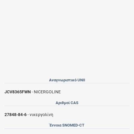
Αναγνωριστικό UNII
JCV8365FWN
- NICERGOLINE
Αριθμοί CAS
27848-84-6
- νικεργολίνη
Έννοια SNOMED-CT