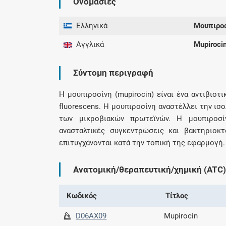
Ονομασίες
Ελληνικά
Μουπιρο
Αγγλικά
Mupiroci
Σύντομη περιγραφή
Η μουπιροσίνη (mupirocin) είναι ένα αντιβι
fluorescens. Η μουπιροσίνη αναστέλλει την ι
των μικροβιακών πρωτεϊνών. Η μουπιροσίν
ανασταλτικές συγκεντρώσεις και βακτηριοκ
επιτυγχάνονται κατά την τοπική της εφαρμογή.
Ανατομική/θεραπευτική/χημική (ATC)
Κωδικός
Τίτλος
D06AX09
Mupirocin