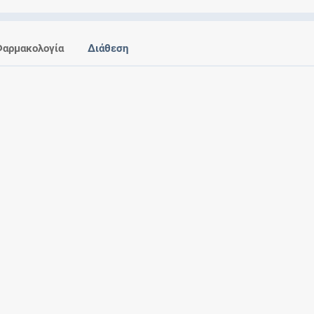
Ελέγξτε την αγωγή σας για αντενδείξεις και
αλληλεπιδράσεις μεταξύ των φαρμάκων
Φαρμακολογία
Διάθεση
Οι συνταγές μου
Αποθηκεύστε τις συνταγές σας και
μοιραστείτε τις εύκολα και με ασφάλεια
Μητρότητα και φάρμακα
Ενημερωθείτε για την ασφάλεια χορήγησης
ενός φαρμάκου κατά τη διάρκεια της
εγκυμοσύνης ή του θηλασμού