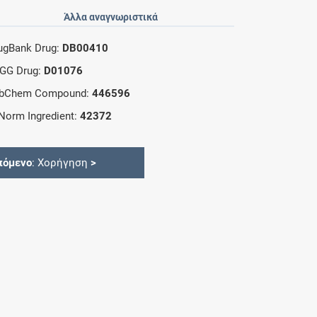
Άλλα αναγνωριστικά
ugBank Drug:
DB00410
GG Drug:
D01076
bChem Compound:
446596
Norm Ingredient:
42372
πόμενο
: Χορήγηση
>