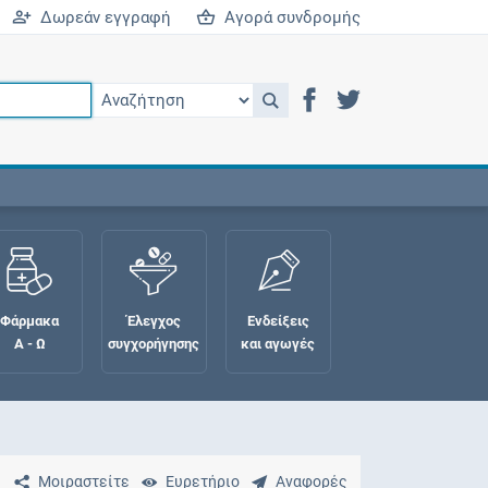
Δωρεάν εγγραφή
Αγορά συνδρομής
Φάρμακα
Έλεγχος
Ενδείξεις
Α - Ω
συγχορήγησης
και αγωγές
Μοιραστείτε
Ευρετήριο
Αναφορές