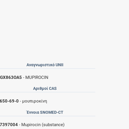
Αναγνωριστικό UNII
0GX863OA5
- MUPIROCIN
Αριθμοί CAS
650-69-0
- μουπιροκίνη
Έννοια SNOMED-CT
7397004
- Mupirocin (substance)