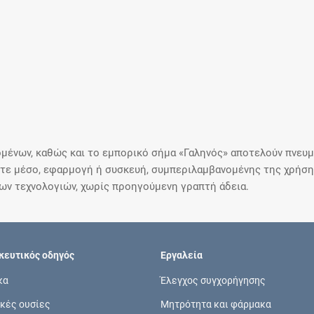
μένων, καθώς και το εμπορικό σήμα «Γαληνός» αποτελούν πνευμα
ε μέσο, εφαρμογή ή συσκευή, συμπεριλαμβανομένης της χρήσης
ιων τεχνολογιών, χωρίς προηγούμενη γραπτή άδεια.
ευτικός οδηγός
Εργαλεία
κα
Έλεγχος συγχορήγησης
κές ουσίες
Μητρότητα και φάρμακα