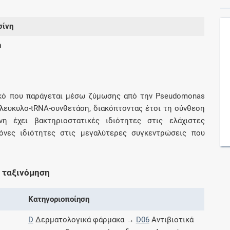
σίνη
Συνδρομές
n
Μάθετε περισσότερα για τα οφέλη και τις
επιπλέον παροχές των συνδρομητικών
προγραμμάτων
οτικό που παράγεται μέσω ζύμωσης από την Pseudomonas
σολευκυλο-tRNA-συνθετάση, διακόπτοντας έτσι τη σύνθεση
η έχει βακτηριοστατικές ιδιότητες στις ελάχιστες
Ενδείξεις και αγωγές
τόνες ιδιότητες στις μεγαλύτερες συγκεντρώσεις που
Βρείτε θεραπευτικές ενδείξεις και αγωγές για
νόσους, συμπτώματα και ιατρικές πράξεις
 ταξινόμηση
Κατηγοριοποίηση
Γνωρίζατε ότι...
D
Δερματολογικά φάρμακα →
D06
Αντιβιοτικά