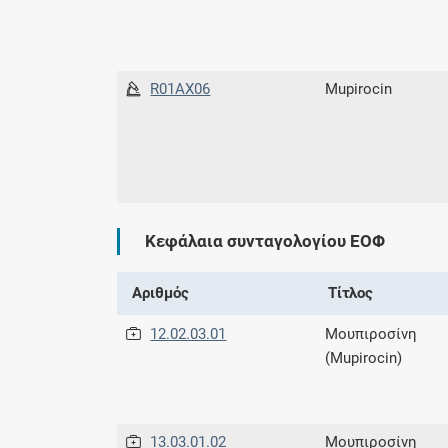
R01AX06
Mupirocin
Κεφάλαια συνταγολογίου ΕΟΦ
Αριθμός
Τίτλος
12.02.03.01
Μουπιροσίνη
(Mupirocin)
13.03.01.02
Μουπιροσίνη