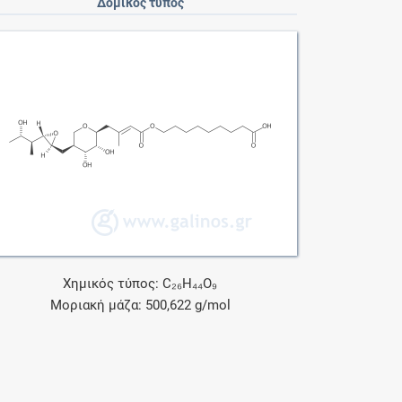
Δομικός τύπος
Χημικός τύπος: C₂₆H₄₄O₉
Μοριακή μάζα: 500,622 g/mol