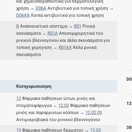
και χημειοθεραπευτικά για δερματολογική
Μοιραζόμαστε μαζί σας γεγονότα της
χρήση →
D06A
Αντιβιοτικά για τοπική χρήση →
πορείας του Galinos.gr από το 2011 μέχρι
D06AX
Λοιπά αντιβιοτικά για τοπική χρήση
σήμερα
R
Αναπνευστικό σύστημα →
R01
Ρινικά
σκευάσματα →
R01A
Αποσυμφορητικά του
ρινικού βλεννογόνου και άλλα σκευάσματα για
τοπική χορήγηση →
R01AX
Άλλα ρινικά
σκευάσματα
D
Κατηγοριοποίηση
12
Φάρμακα παθήσεων ώτων, ρινός και
12
στοματοφάρυγγα →
12.02
Φάρμακα παθήσεων
ρινός και παραρρινίων κόλπων →
12.02.03
Αντιμικροβιακά του ρινικού βλεννογόνου
38
13
Φάρμακα παθήσεων δέρματος →
13.03