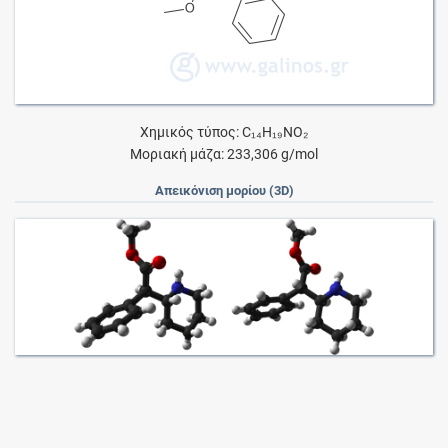
Χημικός τύπος: C₁₄H₁₉NO₂
Μοριακή μάζα: 233,306 g/mol
Απεικόνιση μορίου (3D)