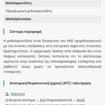
Μεθυλφαινιδάτη
Υδροχλωρική μεθυλφαινιδάτη
Methylphenidate
Σύντομη περιγραφή
Η μεθυλφαινιδάτη είναι διεγερτικό του ΚΝΣ (ψυχοδιεγερτικό)
με πιο έντονες επιδράσεις στις κεντρικές παρά στις κινητικές
δραστηριότητες. Ο μηχανισμός δράσης στον άνθρωπο δεν είναι
πλήρως κατανοητός. Ωστόσο, πιστεύεται ότι το αποτέλεσμα
οφείλεται στην αναστολή της επαναπρόσληψης ντοπαμίνης στο
ραβδωτό σώμα χωρίς να προκαλείται απελευθέρωση
ντοπαμίνης.
Ανατομική/θεραπευτική/χημική (ATC) ταξινόμηση
N06BA04
N
Νευρικό σύστημα →
N06
Ψυχοαναληπτικά →
N06B